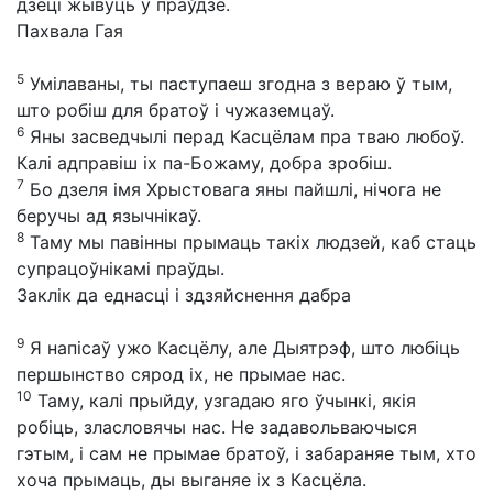
дзеці жывуць у праўдзе.
Пахвала Гая
5
Умілаваны, ты паступаеш згодна з вераю ў тым,
што робіш для братоў і чужаземцаў.
6
Яны засведчылі перад Касцёлам пра тваю любоў.
Калі адправіш іх па-Божаму, добра зробіш.
7
Бо дзеля імя Хрыстовага яны пайшлі, нічога не
беручы ад язычнікаў.
8
Таму мы павінны прымаць такіх людзей, каб стаць
супрацоўнікамі праўды.
Заклік да еднасці і здзяйснення дабра
9
Я напісаў ужо Касцёлу, але Дыятрэф, што любіць
першынство сярод іх, не прымае нас.
10
Таму, калі прыйду, узгадаю яго ўчынкі, якія
робіць, зласловячы нас. Не задавольваючыся
гэтым, і сам не прымае братоў, і забараняе тым, хто
хоча прымаць, ды выганяе іх з Касцёла.