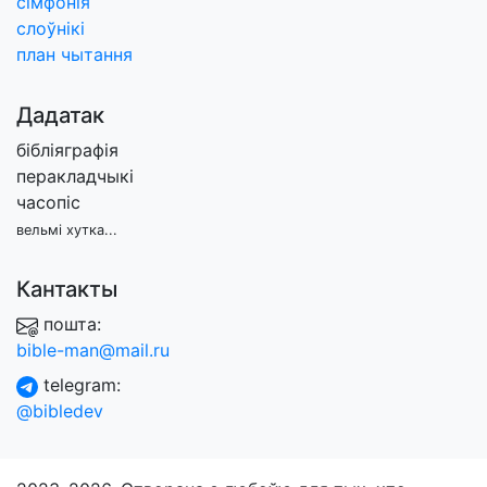
сімфонія
слоўнікі
план чытання
Дадатак
бібліяграфія
перакладчыкі
часопіс
вельмі хутка...
Кантакты
пошта:
bible-man@mail.ru
telegram:
@bibledev