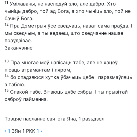
11
Умілаваны, не наследуй зло, але дабро. Хто
чыніць дабро, той ад Бога, а хто чыніць зло, той не
бачыў Бога.
12
Пра Дэметрыя ўсе сведчаць, нават сама праўда. І
мы сведчым, а ты ведаеш, што сведчанне нашае
праўдзівае.
Заканчэнне
13
Пра многае меў напісаць табе, але не хацеў
пісаць атрамантам і пяром,
14
бо спадзяюся хутка ўбачыць цябе і паразмаўляць
з табою.
15
Спакой табе. Вітаюць цябе сябры. І ты прывітай
сяброў пайменна.
Трэцяе пасланне святога Яна, 1 разьдзел
‹ 1
3Ян
1
РКК
1
›