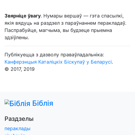
Звярніце ўвагу
. Нумары вершаў — гэта спасылкі,
якія вядуць на раздзел з параўнаннем перакладаў.
Паспрабуйце, магчыма, вы будзеце прыемна
здзіўлены.
Публікуецца з дазволу праваўладальніка:
Канферэнцыя Каталіцкіх Біскупаў у Беларусі
.
© 2017, 2019
Біблія
Раздзелы
пераклады