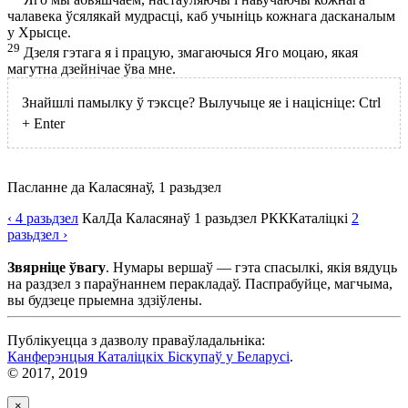
чалавека ўсялякай мудрасці, каб учыніць кожнага дасканалым
у Хрысце.
29
Дзеля гэтага я і працую, змагаючыся Яго моцаю, якая
магутна дзейнічае ўва мне.
Знайшлі памылку ў тэксце? Вылучыце яе і націсніце:
Ctrl
+
Enter
Пасланне да Каласянаў, 1 разьдзел
‹ 4
разьдзел
Кал
Да Каласянаў
1
разьдзел
РКК
Каталіцкі
2
разьдзел
›
Звярніце ўвагу
. Нумары вершаў — гэта спасылкі, якія вядуць
на раздзел з параўнаннем перакладаў. Паспрабуйце, магчыма,
вы будзеце прыемна здзіўлены.
Публікуецца з дазволу праваўладальніка:
Канферэнцыя Каталіцкіх Біскупаў у Беларусі
.
© 2017, 2019
×