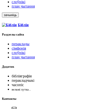
слоўнікі
план чытання
зачыніць
Біблія
Раздзелы
сайта
пераклады
сімфонія
слоўнікі
план чытання
Дадатак
бібліяграфія
перакладчыкі
часопіс
вельмі хутка...
Кантакты