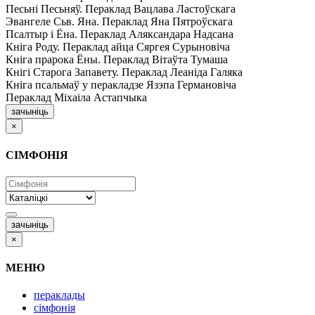
Песьні Песьняў. Пераклад Вацлава Ластоўскага
Эвангеле Сьв. Яна. Пераклад Яна Пятроўскага
Псалтыр i Ёна. Пераклад Аляксандара Надсана
Кніга Роду. Пераклад айца Сяргея Сурыновіча
Кніга прарока Ёны. Пераклад Вітаўта Тумаша
Кнігі Старога Запавету. Пераклад Леаніда Галяка
Кніга псальмаў у перакладзе Язэпа Германовіча
Пераклад Міхаіла Астапчыка
зачыніць
×
СІМФОНІЯ
зачыніць
×
МЕНЮ
пераклады
сімфонія