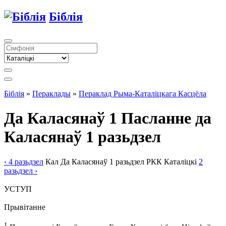
Біблія
Біблія
»
Пераклады
»
Пераклад Рыма-Каталіцкага Касцёла
Да Каласянаў 1
Пасланне да
Каласянаў 1 разьдзел
‹ 4
разьдзел
Кал
Да Каласянаў
1
разьдзел
РКК
Каталіцкі
2
разьдзел
›
УСТУП
Прывітанне
1