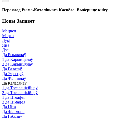
Пераклад Рыма-Каталіцкага Касцёла. Выберыце кнігу
Новы Запавет
Мацвея
Марка
Лукі
Яна
Дзеі
Да Рымлянаў
1 да Карынцянаў
2 да Карынцянаў
Да Галатаў
Да Эфесцаў
Да Філіпянаў
Да Каласянаў
1 да Тэсаланікійцаў
2 да Тэсаланікійцаў
1 да Цімафея
2 да Цімафея
Да Ціта
Да Філімона
Да Габрэяў