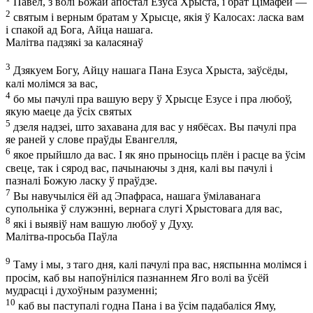
Павел, з волі Божай апостал Езуса Хрыста, і брат Цімафей —
2
святым і верным братам у Хрысце, якія ў Калосах: ласка вам
і спакой ад Бога, Айца нашага.
Малітва падзякі за каласянаў
3
Дзякуем Богу, Айцу нашага Пана Езуса Хрыста, заўсёды,
калі молімся за вас,
4
бо мы пачулі пра вашую веру ў Хрысце Езусе і пра любоў,
якую маеце да ўсіх святых
5
дзеля надзеі, што захавана для вас у нябёсах. Вы пачулі пра
яе раней у слове праўды Евангелля,
6
якое прыйшло да вас. І як яно прыносіць плён і расце ва ўсім
свеце, так і сярод вас, пачынаючы з дня, калі вы пачулі і
пазналі Божую ласку ў праўдзе.
7
Вы навучыліся ёй ад Эпафраса, нашага ўмілаванага
супольніка ў служэнні, вернага слугі Хрыстовага для вас,
8
які і выявіў нам вашую любоў у Духу.
Малітва-просьба Паўла
9
Таму і мы, з таго дня, калі пачулі пра вас, няспынна молімся і
просім, каб вы напоўніліся пазнаннем Яго волі ва ўсёй
мудрасці і духоўным разуменні;
10
каб вы паступалі годна Пана і ва ўсім падабаліся Яму,