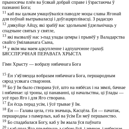
прыносячы плён ва ўсякай добрай справе і ўзрастаючы ў
пазнанні Бога;
11
каб вы цалкам умацоўваліся паводле моцы славы Ягонай
для поўнай вытрываласці і доўгацярплівасці. З радасцю
12
дзякуйце Айцу, які зрабіў вас здольнымі ўдзельнічаць у
спадчыне святых у святле,
13
які вызваліў нас з-пад улады цемры і прывёў у Валадарства
свайго ўмілаванага Сына,
14
у якім мы маем адкупленне і адпушчэнне грахоў.
БЯССПРЭЧНАЯ ПЕРАВАГА ХРЫСТА
Гімн Хрысту — вобразу нябачнага Бога
15
Ён з’яўляецца вобразам нябачнага Бога, першародным
сярод усякага стварэння.
16
Бо ў Ім было створана ўсё, што на нябёсах і на зямлі, бачнае
і нябачнае: ці троны, ці панаванні, ці начальствы, ці ўлады —
усё праз Яго і для Яго створана.
17
Ён ёсць перад усім, і ўсё трывае ў Ім.
18
Ён — Галава цела, гэта значыць, Касцёла. Ён — пачатак,
першародны з памерлых, каб ва ўсім Ён меў першынство.
19
Бо спадабалася Богу, каб у Ім жыла ўся паўната
20
і каб праз Яго прымірыць з сабою ўсё, і зямное, і нябеснае,