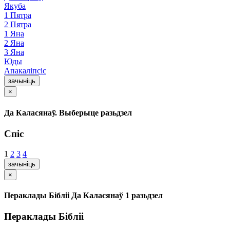
Якуба
1 Пятра
2 Пятра
1 Яна
2 Яна
3 Яна
Юды
Апакаліпсіс
зачыніць
×
Да Каласянаў. Выберыце разьдзел
Спіс
1
2
3
4
зачыніць
×
Пераклады Бібліі Да Каласянаў 1 разьдзел
Пераклады Бібліі