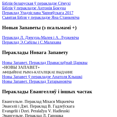
Біблія беларуская ў перакладзе Сёмухі
Біблія ў перакладзе Антонія Бокуна
Пераклад Уладзіслава Чарняўскага 2017
Сьвятая Бібля у перакладзе Яна Станкевіча
Новыя Запаветы (з псальмамі +)
Пераклад Л. Дзекуць-Малея і А. Луцкевіча
Пераклад Э.Сабілы і С.Малахава
Пераклады Новага Запавету
Новы Запавет. Пераклад Праваслаўнай Царквы
«НОВЫ ЗАПАВЕТ»
АФІЦЫЙНАЕ РЫМА-КАТАЛІЦКАЕ ВЫДАННЕ
Новы Запавет ў перакладзе Анатоля Клышкi
Новы Запавет. Пераклад Татарыновіча
Пераклады Евангелляў і іншых частак
Евангельле. Пераклад Міхася Міцкевіча
Эванэліі і Дзеі. Пераклад В. Гадлеўскага
Evangelii і Dzei. Рeralažyu V. Hadleuski
Эвангельле. Пераклад Л. Гарошка