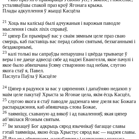
усталяваўшы спакой праз кроў Ягонага крыжа.
Плады адкуплення ў жыцці Касцёла
21
Хоць вы калісьці былі адчужаныя і варожыя паводле
мыслення і сваіх ліхіх справаў,
22
цяпер Ён прымірыў вас у сваім зямным целе праз сваю
смерць, каб паставіць вас перад сабою святымі, беззаганнымі і
бездакорнымі,
23
калі толькі вы сапраўды непарушна і цвёрда трываеце ў
веры і не даеце адвесці сябе ад надзеі Евангелля, якое пачулі і
якое было абвешчана ўсяму стварэнню пад небам, слугою
якога стаў я, Павел.
Паслуга Паўла ў Касцёле
24
Цяпер я радуюся за вас у цярпеннях і дапаўняю недахоп у
маім целе пакутаў Хрыста за Ягонае цела, якім ёсць Касцёл,
25
слугою якога я стаў паводле дадзенага мне дзеля вас Божага
распараджэння, каб абвяшчаць слова Божае,
26
таямніцу, схаваную ад вякоў і ад пакаленняў, якая цяпер
аб’явілася Ягоным святым.
27
Ім захацеў Бог адкрыць сярод язычнікаў багацце славы
гэтай таямніцы, якою ёсць Хрыстус сярод вас — надзея славы.
28
Яго мы абвяшчаем, настаўляючы і навучаючы кожнага