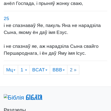
анёл Госпада, і прыняў жонку сваю,
25
і не спазнаваў Яе, пакуль Яна не нарадзіла
Сына, якому ён даў імя Езус.
і не спазнаў яе, аж нарадзіла Сына свайго
Першароднага, і ён даў Яму імя Ісус.
Мц
1
BCAT
BBB
2
»
Біблія
Раздзелы