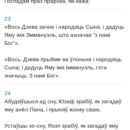
Госпадам праз прарока, які кажа:
23
«Вось Дзева зачне і народзіць Сына, і дадуць
Яму імя Эммануэль, што азначае “з намі
Бог”».
«Вось, Дзева прыйме ва ўлоньне і народзіць
Сына; і дадуць Яму імя Іммануэль, гэта
значыць: З намі Бог».
24
Абудзіўшыся ад сну, Юзаф зрабіў, як загадаў
яму анёл Пана, і прыняў жонку сваю,
Устаўшы зо-сну, Язэп зрабіў, як загадаў яму