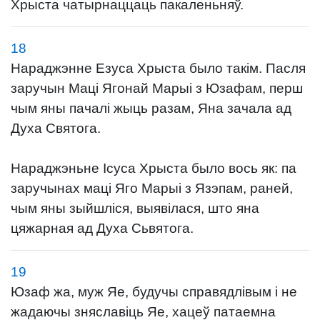
Хрыста чатырнаццаць пакаленьняў.
18
Нараджэнне Езуса Хрыста было такім. Пасля
заручын Маці Ягонай Марыі з Юзафам, перш
чым яны пачалі жыць разам, Яна зачала ад
Духа Святога.
Нараджэньне Ісуса Хрыста было вось як: па
заручынах маці Яго Марыі з Язэпам, раней,
чым яны зыйшліся, выявілася, што яна
цяжарная ад Духа Сьвятога.
19
Юзаф жа, муж Яе, будучы справядлівым і не
жадаючы зняславіць Яе, хацеў патаемна