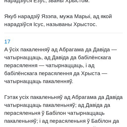
нарадзіўся Езус, званы Хрыстом.
Якуб нарадзіў Язэпа, мужа Марыі, ад якой
нарадзіўся Ісус, называны Хрыстос.
17
А ўсіх пакаленняў ад Абрагама да Давіда —
чатырнаццаць, ад Давіда да бабілёнскага
перасялення — чатырнаццаць, і ад
бабілёнскага перасялення да Хрыста —
чатырнаццаць пакаленняў.
Гэтак усіх пакаленьняў ад Абрагама да Давіда
чатырнаццаць пакаленьняў; ад Давіда да
перасяленьня ў Бабілон чатырнаццаць
пакаленьняў; і ад перасяленьня ў Бабілон да