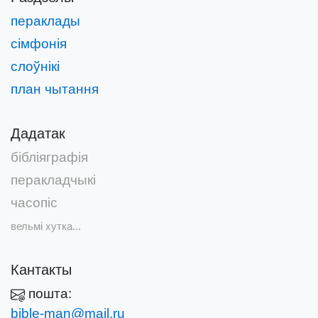
пераклады
сімфонія
слоўнікі
план чытання
Дадатак
бібліяграфія
перакладчыкі
часопіс
вельмі хутка...
Кантакты
пошта:
bible-man@mail.ru