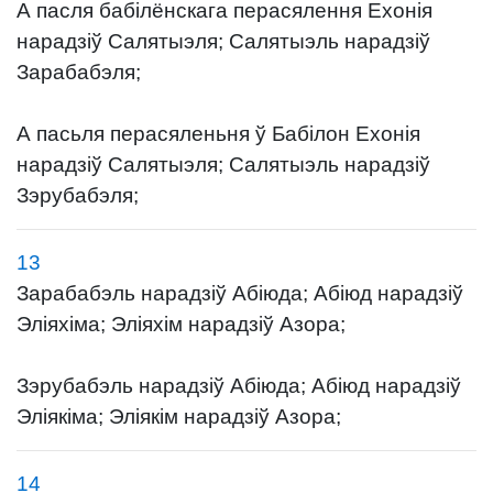
А пасля бабілёнскага перасялення Ехонія
нарадзіў Салятыэля; Салятыэль нарадзіў
Зарабабэля;
А пасьля перасяленьня ў Бабілон Ехонія
нарадзіў Салятыэля; Салятыэль нарадзіў
Зэрубабэля;
13
Зарабабэль нарадзіў Абіюда; Абіюд нарадзіў
Эліяхіма; Эліяхім нарадзіў Азора;
Зэрубабэль нарадзіў Абіюда; Абіюд нарадзіў
Эліякіма; Эліякім нарадзіў Азора;
14