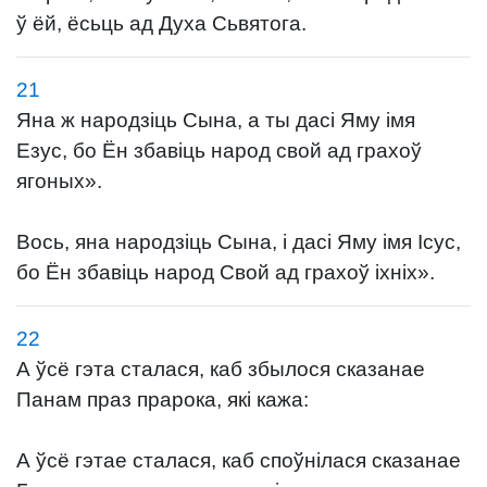
ў ёй, ёсьць ад Духа Сьвятога.
21
Яна ж народзіць Сына, а ты дасі Яму імя
Езус, бо Ён збавіць народ свой ад грахоў
ягоных».
Вось, яна народзіць Сына, і дасі Яму імя Ісус,
бо Ён збавіць народ Свой ад грахоў іхніх».
22
А ўсё гэта сталася, каб збылося сказанае
Панам праз прарока, які кажа:
А ўсё гэтае сталася, каб споўнілася сказанае