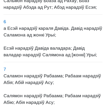
Сальмон нарадзіў Боаза ад Рахаў; Боаз
нарадзіў Абэда ад Рут; Абэд нарадзіў Есэя;
6
а Есэй нарадзіў караля Давіда. Давід нарадзіў
Саламона ад жонкі Урыі;
Есэй нарадзіў Давіда валадара; Давід
валадар нарадзіў Салямона ад [жонкі] Урыі;
7
Саламон нарадзіў Рабаама; Рабаам нарадзіў
Абія; Абій нарадзіў Асу;
Салямон нарадзіў Рабаама; Рабаам нарадзіў
Абію; Абія нарадзіў Асу;