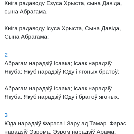
Кніга радаводу Езуса Хрыста, сына Давіда,
сына Абрагама.
Кніга радаводу Ісуса Хрыста, Сына Давіда,
Сына Абрагама:
2
Абрагам нарадзіў Ісаака; Ісаак нарадзіў
Якуба; Якуб нарадзіў Юду і ягоных братоў;
Абрагам нарадзіў Ісаака; Ісаак нарадзіў
Якуба; Якуб нарадзіў Юду і братоў ягоных;
3
Юда нарадзіў Фарэса і Зару ад Тамар. Фарэс
нарадзіў Эзрома; Эзром нарадзіў Арама,