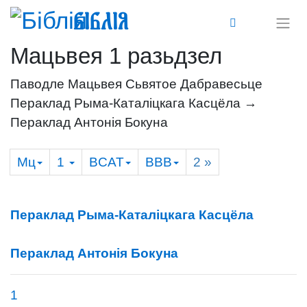
Біблія
Мацьвея 1 разьдзел
Паводле Мацьвея Сьвятое Дабравесьце
Пераклад Рыма-Каталіцкага Касцёла →
Пераклад Антонія Бокуна
Мц
1
BCAT
BBB
2
»
Пераклад Рыма-Каталіцкага Касцёла
Пераклад Антонія Бокуна
1