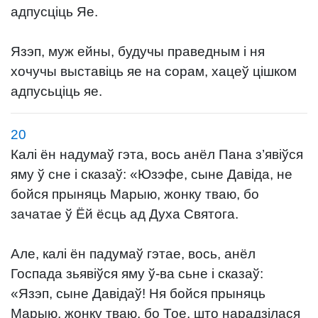
адпусціць Яе.
Язэп, муж ейны, будучы праведным і ня
хочучы выставіць яе на сорам, хацеў цішком
адпусьціць яе.
20
Калі ён надумаў гэта, вось анёл Пана з’явіўся
яму ў сне і сказаў: «Юзэфе, сыне Давіда, не
бойся прыняць Марыю, жонку тваю, бо
зачатае ў Ёй ёсць ад Духа Святога.
Але, калі ён падумаў гэтае, вось, анёл
Госпада зьявіўся яму ў-ва сьне і сказаў:
«Язэп, сыне Давідаў! Ня бойся прыняць
Марыю, жонку тваю, бо Тое, што нарадзілася