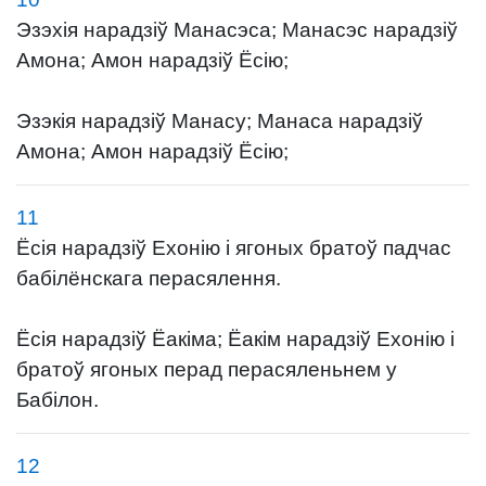
Эзэхія нарадзіў Манасэса; Манасэс нарадзіў
Амона; Амон нарадзіў Ёсію;
Эзэкія нарадзіў Манасу; Манаса нарадзіў
Амона; Амон нарадзіў Ёсію;
11
Ёсія нарадзіў Ехонію і ягоных братоў падчас
бабілёнскага перасялення.
Ёсія нарадзіў Ёакіма; Ёакім нарадзіў Ехонію і
братоў ягоных перад перасяленьнем у
Бабілон.
12