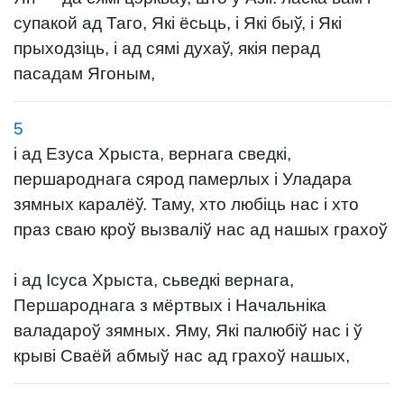
супакой ад Таго, Які ёсьць, і Які быў, і Які
прыходзіць, і ад сямі духаў, якія перад
пасадам Ягоным,
5
і ад Езуса Хрыста, вернага сведкі,
першароднага сярод памерлых і Уладара
зямных каралёў. Таму, хто любіць нас і хто
праз сваю кроў вызваліў нас ад нашых грахоў
і ад Ісуса Хрыста, сьведкі вернага,
Першароднага з мёртвых і Начальніка
валадароў зямных. Яму, Які палюбіў нас і ў
крыві Сваёй абмыў нас ад грахоў нашых,