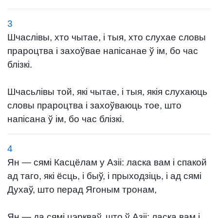
3
Шчаслівы, хто чытае, і тыя, хто слухае словы
прароцтва і захоўвае напісанае ў ім, бо час
блізкі.
Шчасьлівы той, які чытае, і тыя, якія слухаюць
словы прароцтва і захоўваюць тое, што
напісана ў ім, бо час блізкі.
4
Ян — сямі Касцёлам у Азіі: ласка вам і спакой
ад таго, які ёсць, і быў, і прыходзіць, і ад сямі
Духаў, што перад Ягоным тронам,
Ян — да сямі цэркваў, што ў Азіі: ласка вам і