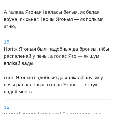
А галава Ягоная і валасы белыя, як белая
воўна, як сьнег; і вочы Ягоныя — як полымя
агню,
15
Ногі ж Ягоныя былі падобныя да бронзы, нібы
распаленай у печы, а голас Яго — як шум
вялікай вады.
і ногі Ягоныя падобныя да халкалібану, як у
печы распаленыя; і голас Ягоны — як гук
водаў многіх.
16