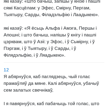
які казаў: «Што бачыш, запішы ў кнізе і пашлі
сямі Касцёлам: у Эфес, Смірну, Пергам,
Тыятыру, Сарды, Філадэльфію і Лаадыкею».
які казаў: «Я ёсьць Альфа і Амэга, Першы і
Апошні; і што бачыш, напішы ў кнігу і пашлі
цэрквам, што ў Азіі: у Эфэс, і ў Сьмірну, і ў
Пэргам, і ў Тыятыру, і ў Сарды, і ў
Філядэльфію, і ў Ляадыкею».
12
Я абярнуўся, каб паглядзець, чый голас
прамаўляў да мяне. Калі абярнуўся, убачыў
сем залатых свечнікаў,
І я павярнуўся, каб пабачыць той голас, што