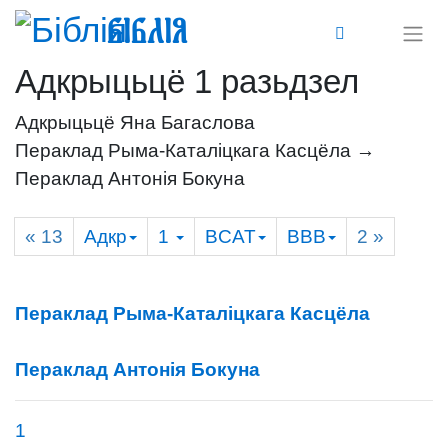
Біблія
Адкрыцьцё 1 разьдзел
Адкрыцьцё Яна Багаслова
Пераклад Рыма-Каталіцкага Касцёла →
Пераклад Антонія Бокуна
« 13
Адкр
1
BCAT
BBB
2
»
Пераклад Рыма-Каталіцкага Касцёла
Пераклад Антонія Бокуна
1