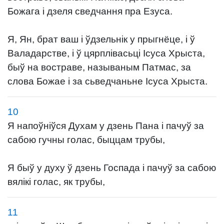
Божага і дзеля сведчання пра Езуса.
Я, Ян, брат ваш і ўдзельнік у прыгнёце, і ў
Валадарстве, і ў цярплівасьці Ісуса Хрыста,
быў на востраве, называным Патмас, за
слова Божае і за сьведчаньне Ісуса Хрыста.
10
Я напоўніўся Духам у дзень Пана і пачуў за
сабою гучны голас, быццам трубы,
Я быў у духу ў дзень Госпада і пачуў за сабою
вялікі голас, як трубы,
11