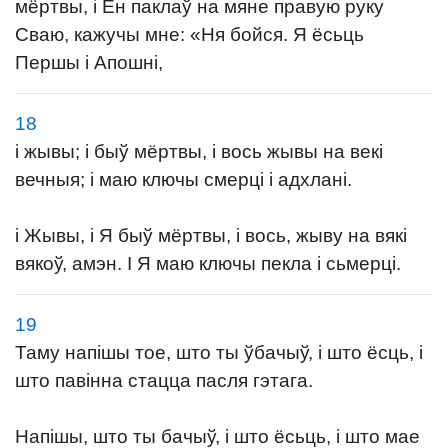
мёртвы, і Ён паклаў на мяне правую руку
Сваю, кажучы мне: «Ня бойся. Я ёсьць
Першы і Апошні,
18
і жывы; і быў мёртвы, і вось жывы на векі
вечныя; і маю ключы смерці і адхлані.
і Жывы, і Я быў мёртвы, і вось, жыву на вякі
вякоў, амэн. І Я маю ключы пекла і сьмерці.
19
Таму напішы тое, што ты ўбачыў, і што ёсць, і
што павінна стацца пасля гэтага.
Напішы, што ты бачыў, і што ёсьць, і што мае