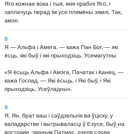
Яго кожнае вока і тыя, якія прабілі Яго, і
заплачуць перад Ім усе плямёны зямлі. Так,
амэн.
8
Я — Альфа і Амега, — кажа Пан Бог, — які
ёсць, які быў і які прыходзіць, Усемагутны.
«Я ёсьць Альфа і Амэга, Пачатак і Канец, —
кажа Госпад, — Які ёсьць, і Які быў, і Які
прыходзіць, Усеўладны».
9
Я, Ян, брат ваш і саўдзельнік ва ўціску, у
валадарстве і вытрываласці ў Езусе, быў на
востраве, званым Патмас, дзеля слова