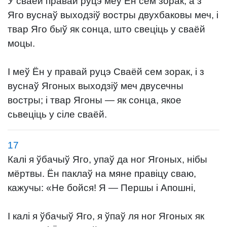
У сваёй правай руцэ меў Ён сем зорак, а з
Яго вуснаў выходзіў востры двухбаковы меч, і
твар Яго быў як сонца, што свеціць у сваёй
моцы.
І меў Ён у правай руцэ Сваёй сем зорак, і з
вуснаў Ягоных выходзіў меч двусечны
востры; і твар Ягоны — як сонца, якое
сьвеціць у сіле сваёй.
17
Калі я ўбачыў Яго, упаў да ног Ягоных, нібы
мёртвы. Ён паклаў на мяне правіцу сваю,
кажучы: «Не бойся! Я — Першы і Апошні,
І калі я ўбачыў Яго, я ўпаў ля ног Ягоных як