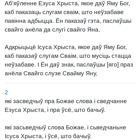
Аб’яўленне Езуса Хрыста, якое даў Яму Бог,
каб паказаць слугам сваім, што неўзабаве
павінна адбыцца. Ён паказаў гэта, паслаўшы
свайго анёла да слугі свайго Яна,
Адкрыцьцё Ісуса Хрыста, якое даў Яму Бог,
каб паказаў слугам Сваім, што мусіць стацца
неўзабаве. І Ён даў знак, паслаўшы [яго] праз
анёла Свайго слузе Свайму Яну,
2
які засведчыў пра Божае слова і сведчанне
Езуса Хрыста, і пра ўсё, што бачыў.
які засьведчыў слова Божае, і сьведчаньне
Ісуса Хрыста, і ўсё, што бачыў.