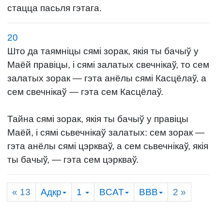
стацца пасьля гэтага.
20
Што да таямніцы сямі зорак, якія ты бачыў у
Маёй правіцы, і сямі залатых свечнікаў, то сем
залатых зорак — гэта анёлы сямі Касцёлаў, а
сем свечнікаў — гэта сем Касцёлаў.
Тайна сямі зорак, якія ты бачыў у правіцы
Маёй, і сямі сьвечнікаў залатых: сем зорак —
гэта анёлы сямі цэркваў, а сем сьвечнікаў, якія
ты бачыў, — гэта сем цэркваў.
« 13
Адкр
1
BCAT
BBB
2
»