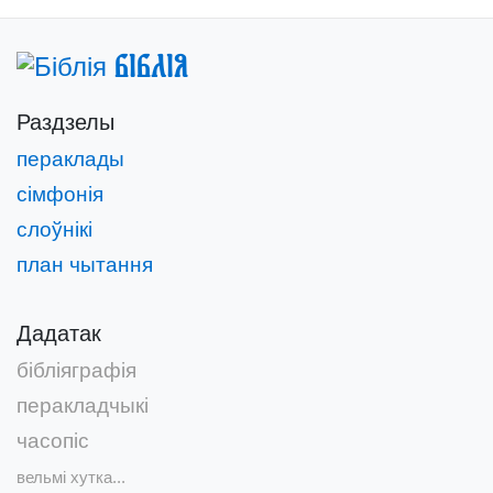
Біблія
Раздзелы
пераклады
сімфонія
слоўнікі
план чытання
Дадатак
бібліяграфія
перакладчыкі
часопіс
вельмі хутка...