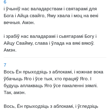
6
і ўчыніў нас валадарствам і святарамі для
Бога і Айца свайго, Яму хвала і моц на векі
вечныя. Амэн.
і зрабіў нас валадарамі і сьвятарамі Богу і
Айцу Свайму, слава і ўлада на вякі вякоў.
Амэн.
7
Вось Ён прыходзіць з аблокамі, і кожнае вока
ўбачыць Яго і ўсе тыя, хто працяў Яго. І
будуць аплакваць Яго ўсе пакаленні зямлі.
Так, амэн.
Вось, Ён прыходзіць з аблокамі, і ўгледзіць