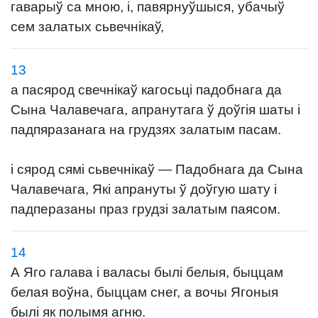
гаварыў са мною, і, павярнуўшыся, убачыў
сем залатых сьвечнікаў,
13
а пасярод свечнікаў кагосьці падобнага да
Сына Чалавечага, апранутага ў доўгія шаты і
падпяразанага на грудзях залатым пасам.
і сярод сямі сьвечнікаў — Падобнага да Сына
Чалавечага, Які апрануты ў доўгую шату і
падперазаны праз грудзі залатым паясом.
14
А Яго галава і валасы былі белыя, быццам
белая воўна, быццам снег, а вочы Ягоныя
былі як полымя агню.