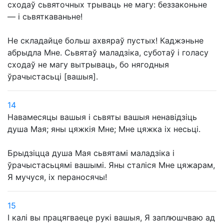
сходаў сьвяточных трываць не магу: беззаконьне
— і сьвяткаваньне!
Не складайце больш ахвяраў пустых! Каджэньне
абрыдла Мне. Сьвятаў маладзіка, суботаў і голасу
сходаў не магу вытрываць, бо нягодныя
ўрачыстасьці [вашыя].
14
Навамесяцы вашыя і сьвяты вашыя ненавідзіць
душа Мая; яны цяжкія Мне; Мне цяжка іх несьці.
Брыдзіцца душа Мая сьвятамі маладзіка і
ўрачыстасьцямі вашымі. Яны сталіся Мне цяжарам,
Я мучуся, іх пераносячы!
15
І калі вы працягваеце рукі вашыя, Я заплюшчваю ад