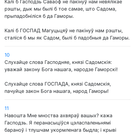
Калі б Гасподзь Саваоф не пакінуў нам невялікае
рэшты, дык мы былі б тое самае, што Садома,
прыпадобніліся б да Гаморы.
Калі б ГОСПАД Магуцьцяў не пакінуў нам рэшты,
сталіся б мы як Садом, былі б падобныя да Гаморы.
10
Слухайце слова Гасподняе, князі Садомскія:
уважай закону Бога нашага, народзе Гаморскі!
Слухайце слова ГОСПАДА, князі Садомскія,
пачуйце закон Бога нашага, народ Гаморы!
11
Навошта Мне мноства ахвяраў вашых? кажа
Гасподзь. Я перанасыціўся цэласпаленьнямі
бараноў і тлушчам укормленага быдла; і крыві