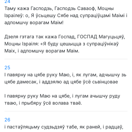
24
Таму кажа Гасподзь, Гасподзь Саваоф, Моцны
Ізраілеў: о, Я ўсьцешу Сябе над супраціўцамі Маімі і
адпомшчу ворагам Маім!
Дзеля гэтага так кажа Госпад, ГОСПАД Магуцьцяў,
Моцны Ізраіля: «Я буду цешыцца з супраціўнікаў
Маіх, і адпомшчу ворагам Маім.
25
І павярну на цябе руку Маю, і, як лугам, адчышчу зь
цябе дамесак, і аддзялю ад цябе ўсё сьвінцовае
І павярну руку Маю на цябе, і лугам ачышчу руду
тваю, і прыбяру ўсё волава тваё.
26
і пастаўляцьму судзьдзяў табе, як раней, і радцаў,