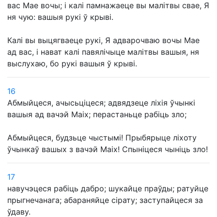
вас Мае вочы; і калі памнажаеце вы малітвы свае, Я
ня чую: вашыя рукі ў крыві.
Калі вы выцягваеце рукі, Я адварочваю вочы Мае
ад вас, і нават калі павялічыце малітвы вашыя, ня
выслухаю, бо рукі вашыя ў крыві.
16
Абмыйцеся, ачысьціцеся; адвядзеце ліхія ўчынкі
вашыя ад вачэй Маіх; перастаньце рабіць зло;
Абмыйцеся, будзьце чыстымі! Прыбярыце ліхоту
ўчынкаў вашых з вачэй Маіх! Спыніцеся чыніць зло!
17
навучэцеся рабіць дабро; шукайце праўды; ратуйце
прыгнечанага; абараняйце сірату; заступайцеся за
ўдаву.