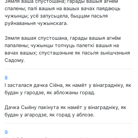
Зямля ваша спустошана; гарады вашыя агнём
спалены; палі вашыя на вашых вачах паядаюць
чужынцы; усё запусьцела, быццам пасьля
руйнаваньня чужынскага.
Зямля вашая спустошана, гарады вашыя агнём
папалены; чужынцы топчуць палеткі вашыя на
вачах вашых; спусташэньне як пасьля зьнішчэньня
Садому.
8
І засталася дачка Сіёна, як намёт у вінаградніку, як
будан у гародзе, як абложаны горад.
Дачка Сыёну пакінута як намёт у вінаградніку, як
будан у агародзе, як горад у аблозе.
9