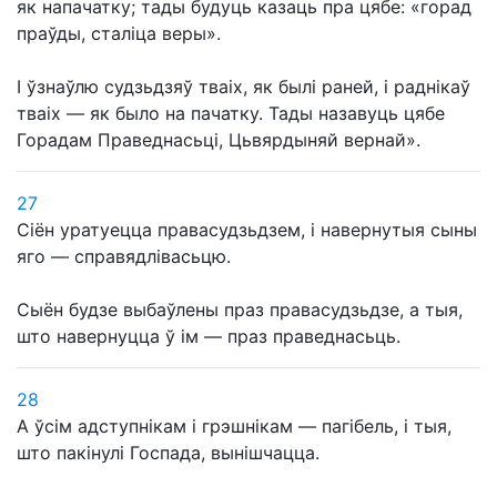
як напачатку; тады будуць казаць пра цябе: «горад
праўды, сталіца веры».
І ўзнаўлю судзьдзяў тваіх, як былі раней, і раднікаў
тваіх — як было на пачатку. Тады назавуць цябе
Горадам Праведнасьці, Цьвярдыняй вернай».
27
Сіён уратуецца правасудзьдзем, і навернутыя сыны
яго — справядлівасьцю.
Сыён будзе выбаўлены праз правасудзьдзе, а тыя,
што навернуцца ў ім — праз праведнасьць.
28
А ўсім адступнікам і грэшнікам — пагібель, і тыя,
што пакінулі Госпада, вынішчацца.