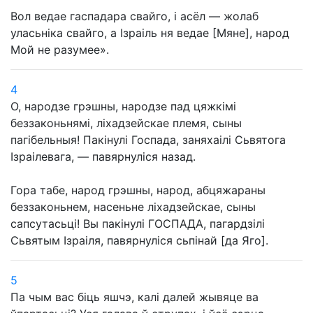
Вол ведае гаспадара свайго, і асёл — жолаб
уласьніка свайго, а Ізраіль ня ведае [Мяне], народ
Мой не разумее».
4
О, народзе грэшны, народзе пад цяжкімі
беззаконьнямі, ліхадзейскае племя, сыны
пагібельныя! Пакінулі Госпада, заняхаілі Сьвятога
Ізраілевага, — павярнуліся назад.
Гора табе, народ грэшны, народ, абцяжараны
беззаконьнем, насеньне ліхадзейскае, сыны
сапсутасьці! Вы пакінулі ГОСПАДА, пагардзілі
Сьвятым Ізраіля, павярнуліся сьпінай [да Яго].
5
Па чым вас біць яшчэ, калі далей жывяце ва