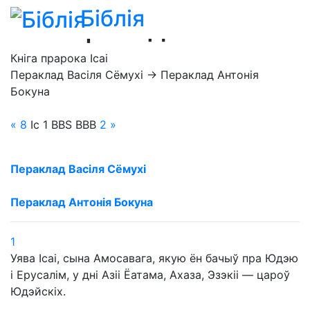
Біблія
Ісаі 1 разьдзел
Кніга прарока Ісаі
Пераклад Васіля Сёмухі → Пераклад Антонія
Бокуна
« 8
Іс
1
BBS
BBB
2
»
Пераклад Васіля Сёмухі
Пераклад Антонія Бокуна
1
Уява Ісаі, сына Амосавага, якую ён бачыў пра Юдэю
і Ерусалім, у дні Азіі Ёатама, Ахаза, Эзэкіі — цароў
Юдэйскіх.