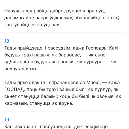
Навучыцеся рабіць дабро, рупцеся пра суд,
дапамагайце пакрыўджанаму, абараняйце сіротаў,
заступайцеся за ўдоваў!
18
Тады прыйдзеце, і рассудзім, кажа Гасподзь. Калі
будуць грахі вашыя, як барвовае, — як сьнег
адбялю; калі будуць чырвоныя, як пурпура, — як
воўну адбялю.
Тады прыходзьце і спрачайцеся са Мною, — кажа
ГОСПАД. Хоць бы грахі вашыя былі, як пурпур, як
сьнег стануцца белымі; хоць бы былі чырвоныя, як
кармазын, стануцца як воўна.
19
Калі захочаце і паслухаецеся, дык есьцімеце