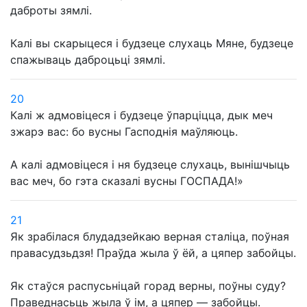
даброты зямлі.
Калі вы скарыцеся і будзеце слухаць Мяне, будзеце
спажываць даброцьці зямлі.
20
Калі ж адмовіцеся і будзеце ўпарціцца, дык меч
зжарэ вас: бо вусны Гасподнія маўляюць.
А калі адмовіцеся і ня будзеце слухаць, вынішчыць
вас меч, бо гэта сказалі вусны ГОСПАДА!»
21
Як зрабілася блудадзейкаю верная сталіца, поўная
правасудзьдзя! Праўда жыла ў ёй, а цяпер забойцы.
Як стаўся распусьніцай горад верны, поўны суду?
Праведнасьць жыла ў ім, а цяпер — забойцы.