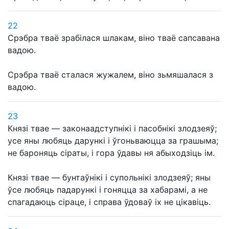
22
Срэбра тваё зрабілася шлакам, віно тваё сапсавана
вадою.
Срэбра тваё сталася жужалем, віно зьмяшалася з
вадою.
23
Князі твае — законаадступнікі і пасобнікі злодзеяў;
усе яны любяць дарункі і ўгоньваюцца за грашыма;
не бароняць сіраты, і гора ўдавы ня абыходзіць ім.
Князі твае — бунтаўнікі і супольнікі злодзеяў; яны
ўсе любяць падарункі і гоняцца за хабарамі, а не
спагадаюць сіраце, і справа ўдоваў іх не цікавіць.