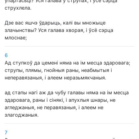
ўпартасьці? Уся галава ў струпах, і ўсё сэрца
струхлела.
Дзе вас яшчэ ўдарыць, калі вы множыце
злачынствы? Уся галава хворая, і ўсё сэрца
млоснае;
6
Ад ступкоў да цемені няма на ім месца здаровага;
струпы, плямы, гнойныя раны, неабмытыя і
неперавязаныя, і алеем неразьмякчаныя.
ад стапы нагі аж да чубу галавы няма на ім месца
здаровага, раны і сінякі, і апухлыя шнары, не
агледжаныя, не перавязаныя, і алеем не
злагоджаныя.
7