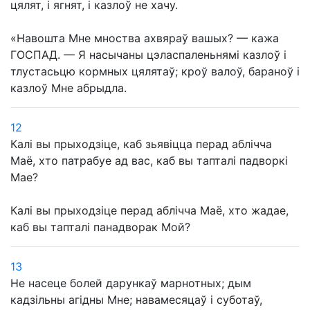
цялят, і ягнят, і казлоў не хачу.
«Навошта Мне мноства ахвяраў вашых? — кажа
ГОСПАД. — Я насычаны цэласпаленьнямі казлоў і
тлустасьцю кормных цялятаў; кроў валоў, бараноў і
казлоў Мне абрыдла.
12
Калі вы прыходзіце, каб зьявіцца перад аблічча
Маё, хто патрабуе ад вас, каб вы тапталі падворкі
Мае?
Калі вы прыходзіце перад аблічча Маё, хто жадае,
каб вы тапталі панадворак Мой?
13
Не насеце болей дарункаў марнотных; дым
кадзільны агідны Мне; навамесяцаў і суботаў,