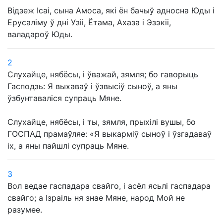
Відзеж Ісаі, сына Амоса, які ён бачыў адносна Юды і
Ерусаліму ў дні Узіі, Ётама, Ахаза і Эзэкіі,
валадароў Юды.
2
Слухайце, нябёсы, і ўважай, зямля; бо гаворыць
Гасподзь: Я выхаваў і ўзвысіў сыноў, а яны
ўзбунтаваліся супраць Мяне.
Слухайце, нябёсы, і ты, зямля, прыхілі вушы, бо
ГОСПАД прамаўляе: «Я выкарміў сыноў і ўзгадаваў
іх, а яны пайшлі супраць Мяне.
3
Вол ведае гаспадара свайго, і асёл ясьлі гаспадара
свайго; а Ізраіль ня знае Мяне, народ Мой не
разумее.