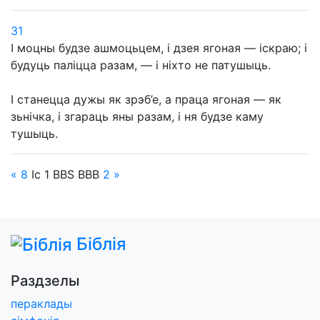
31
І моцны будзе ашмоцьцем, і дзея ягоная — іскраю; і
будуць паліцца разам, — і ніхто не патушыць.
І станецца дужы як зрэб’е, а праца ягоная — як
зьнічка, і згараць яны разам, і ня будзе каму
тушыць.
« 8
Іс
1
BBS
BBB
2
»
Біблія
Раздзелы
пераклады