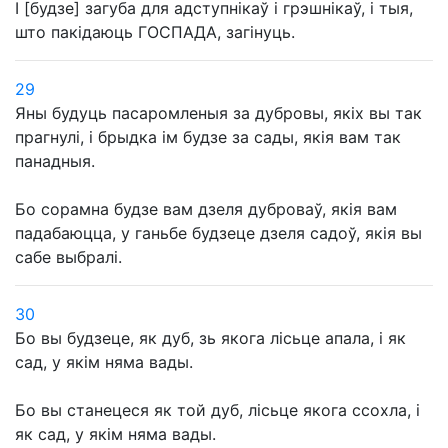
І [будзе] загуба для адступнікаў і грэшнікаў, і тыя,
што пакідаюць ГОСПАДА, загінуць.
29
Яны будуць пасаромленыя за дубровы, якіх вы так
прагнулі, і брыдка ім будзе за сады, якія вам так
панадныя.
Бо сорамна будзе вам дзеля дуброваў, якія вам
падабаюцца, у ганьбе будзеце дзеля садоў, якія вы
сабе выбралі.
30
Бо вы будзеце, як дуб, зь якога лісьце апала, і як
сад, у якім няма вады.
Бо вы станецеся як той дуб, лісьце якога ссохла, і
як сад, у якім няма вады.