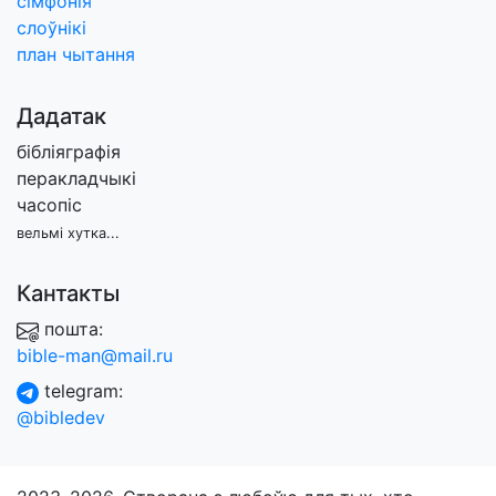
сімфонія
слоўнікі
план чытання
Дадатак
бібліяграфія
перакладчыкі
часопіс
вельмі хутка...
Кантакты
пошта:
bible-man@mail.ru
telegram:
@bibledev