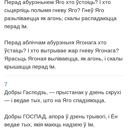
Перад абурэньнем Яго хто ўстоіць? І хто
сьцерпіць полымя гневу Яго? Гнеў Яго
разьліваецца як агонь; скалы распадаюцца
перад Ім.
Перад абліччам абурэньня Ягонага хто
ўстаіць? І хто вытрывае жар гневу Ягонага?
Ярасьць Ягоная выліваецца, як агонь, і скалы
крышацца перад Ім.
7
Добры Гасподзь, — прыстанак у дзень скрухі
— і ведае тых, што на Яго спадзяюцца,
Добры ГОСПАД, апора ў дзень трывогі, і Ён
ведае тых, якія маюць надзею ў Ім,