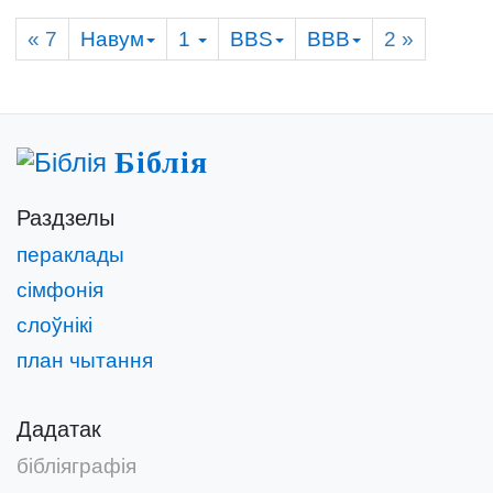
« 7
Навум
1
BBS
BBB
2
»
Біблія
Раздзелы
пераклады
сімфонія
слоўнікі
план чытання
Дадатак
бібліяграфія