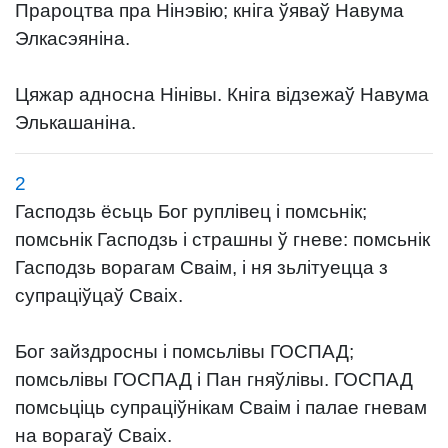
Прароцтва пра Нінэвію; кніга ўяваў Навума
Элкасэяніна.
Цяжар адносна Нінівы. Кніга відзежаў Навума
Элькашаніна.
2
Гасподзь ёсьць Бог руплівец і помсьнік;
помсьнік Гасподзь і страшны ў гневе: помсьнік
Гасподзь ворагам Сваім, і ня зьлітуецца з
супраціўцаў Сваіх.
Бог зайздросны і помсьлівы ГОСПАД;
помсьлівы ГОСПАД і Пан гняўлівы. ГОСПАД
помсьціць супраціўнікам Сваім і палае гневам
на ворагаў Сваіх.