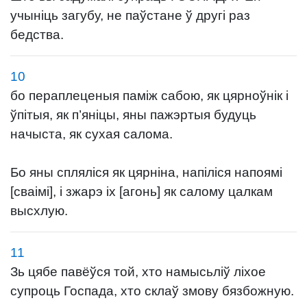
учыніць загубу, не паўстане ў другі раз
бедства.
10
бо пераплеценыя паміж сабою, як цярноўнік і
ўпітыя, як п’яніцы, яны пажэртыя будуць
начыста, як сухая салома.
Бо яны спляліся як цярніна, напіліся напоямі
[сваімі], і зжарэ іх [агонь] як салому цалкам
высхлую.
11
Зь цябе павёўся той, хто намысьліў ліхое
супроць Госпада, хто склаў змову бязбожную.