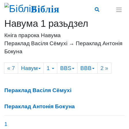
Біблія
Навума 1 разьдзел
Кніга прарока Навума
Пераклад Васіля Сёмухі → Пераклад Антонія
Бокуна
« 7
Навум
1
BBS
BBB
2
»
Пераклад Васіля Сёмухі
Пераклад Антонія Бокуна
1