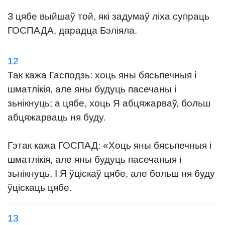
З цябе выйшаў той, які задумаў ліха супраць
ГОСПАДА, дарадца Бэліяла.
12
Так кажа Гасподзь: хоць яны бясьпечныя і
шматлікія, але яны будуць пасечаны і
зьнікнуць; а цябе, хоць Я абцяжарваў, больш
абцяжарваць ня буду.
Гэтак кажа ГОСПАД: «Хоць яны бясьпечныя і
шматлікія, але яны будуць пасечаныя і
зьнікнуць. І Я ўціскаў цябе, але больш ня буду
ўціскаць цябе.
13