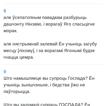
8
але ўсепатопным павадкам разбурыць
дашчэнту Нінэвію, і ворагаў Яго спасьцігне
морак.
але нястрымнай залевай Ён учыніць загубу
месцу [ліхому], і за ворагамі Ягонымі будзе
гнацца цемра.
9
Што намышляеце вы супроць Госпада? Ён
учыніць зьнішчэньне, і бедства ўжо не
паўторыцца.
Што вы задумалі супраць ГОСПАДА? Ён