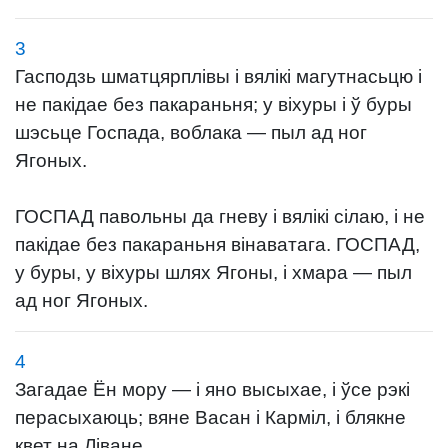
3
Гасподзь шматцярплівы і вялікі магутнасьцю і
не пакідае без пакараньня; у віхуры і ў буры
шэсьце Госпада, воблака — пыл ад ног
Ягоных.
ГОСПАД павольны да гневу і вялікі сілаю, і не
пакідае без пакараньня вінаватага. ГОСПАД,
у буры, у віхуры шлях Ягоны, і хмара — пыл
ад ног Ягоных.
4
Загадае Ён мору — і яно высыхае, і ўсе рэкі
перасыхаюць; вяне Васан і Карміл, і блякне
квет на Ліване.