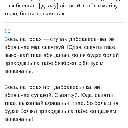
рэзьбленых і [ідалаў] літых. Я зраблю магілу
тваю, бо ты праклятая».
15
Вось, на горах — ступакі дабравесьніка, які
абвяшчае мір: сьвяткуй, Юдэя, сьвяты твае,
выконвай твае абяцаньні, бо ня будзе болей
праходзіць па табе бязбожнік: ён зусім
зьнішчаны.
Вось, на горах ногі дабравесьніка, які
абвяшчае супакой. Сьвяткуй, Юда, сьвяты
твае, выконвай абяцаньні твае, бо больш ня
будзе Бэліял праходзіць па табе; ён цалкам
зьнішчаны!