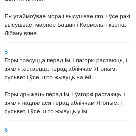
Ён утаймоўвае мора і высушвае яго, і ўсе рэкі
высушвае; марнее Башан і Кармэль, і кветка
Лібану вяне.
5
Горы трасуцца перад Ім, і пагоркі растаюць, і
зямля хістаецца перад абліччам Ягоным, і
сусьвет і ўсе, што жывуць на ёй.
Горы дрыжаць перад Ім, і ўзгоркі растаюць, і
зямля паднялася перад абліччам Ягоным, і
сусьвет, і ўсе, што жывуць у ім.
6