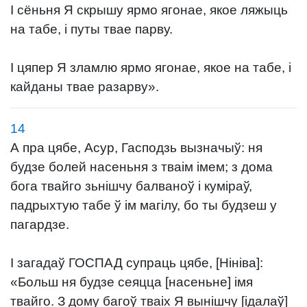
І сёньня Я скрышу ярмо ягонае, якое ляжыць
на табе, і путы твае парву.
І цяпер Я зламлю ярмо ягонае, якое на табе, і
кайданы твае разарву».
14
А пра цябе, Асур, Гасподзь вызначыў: ня
будзе болей насеньня з тваім імем; з дома
бога твайго зьнішчу балваноў і куміраў,
падрыхтую табе ў ім магілу, бо ты будзеш у
пагардзе.
І загадаў ГОСПАД супраць цябе, [Нініва]:
«Больш ня будзе сеяцца [насеньне] імя
твайго. З дому багоў тваіх Я вынішчу [ідалаў]