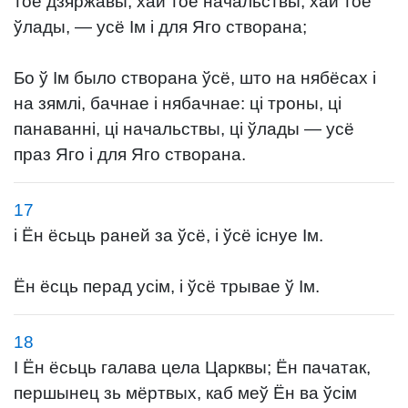
тое дзяржавы, хай тое начальствы, хай тое
ўлады, — усё Ім і для Яго створана;
Бо ў Ім было створана ўсё, што на нябёсах і
на зямлі, бачнае і нябачнае: ці троны, ці
панаванні, ці начальствы, ці ўлады — усё
праз Яго і для Яго створана.
17
і Ён ёсьць раней за ўсё, і ўсё існуе Ім.
Ён ёсць перад усім, і ўсё трывае ў Ім.
18
І Ён ёсьць галава цела Царквы; Ён пачатак,
першынец зь мёртвых, каб меў Ён ва ўсім