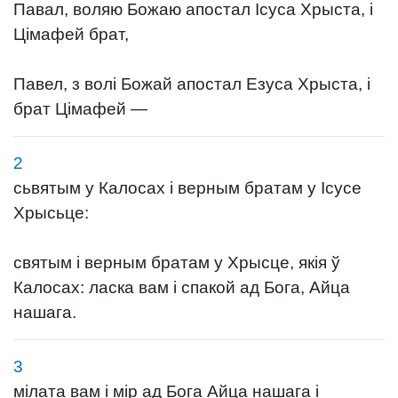
Павал, воляю Божаю апостал Ісуса Хрыста, і
Цімафей брат,
Павел, з волі Божай апостал Езуса Хрыста, і
брат Цімафей —
2
сьвятым у Калосах і верным братам у Ісусе
Хрысьце:
святым і верным братам у Хрысце, якія ў
Калосах: ласка вам і спакой ад Бога, Айца
нашага.
3
мілата вам і мір ад Бога Айца нашага і