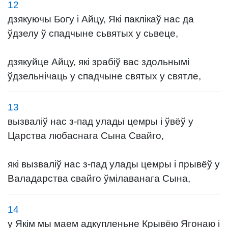
12
дзякуючы Богу і Айцу, Які паклікаў нас да
ўдзелу ў спадчыне сьвятых у сьвеце,
дзякуйце Айцу, які зрабіў вас здольнымі
ўдзельнічаць у спадчыне святых у святле,
13
вызваліў нас з-пад улады цемры і ўвёў у
Царства любаснага Сына Свайго,
які вызваліў нас з-пад улады цемры і прывёў у
Валадарства свайго ўмілаванага Сына,
14
у Якім мы маем адкупленьне Крывёю Ягонаю і