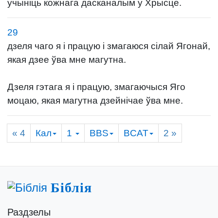
учыніць кожнага дасканалым у Хрысце.
29
дзеля чаго я і працую і змагаюся сілай Ягонай,
якая дзее ўва мне магутна.
Дзеля гэтага я і працую, змагаючыся Яго
моцаю, якая магутна дзейнічае ўва мне.
« 4
Кал
1
BBS
BCAT
2
»
Біблія
Раздзелы