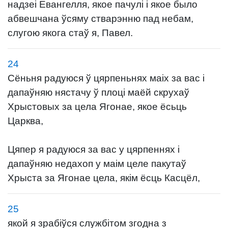
надзеі Евангелля, якое пачулі і якое было
абвешчана ўсяму стварэнню пад небам,
слугою якога стаў я, Павел.
24
Сёньня радуюся ў цярпеньнях маіх за вас і
дапаўняю нястачу ў плоці маёй скрухаў
Хрыстовых за цела Ягонае, якое ёсьць
Царква,
Цяпер я радуюся за вас у цярпеннях і
дапаўняю недахоп у маім целе пакутаў
Хрыста за Ягонае цела, якім ёсць Касцёл,
25
якой я зрабіўся службітом згодна з