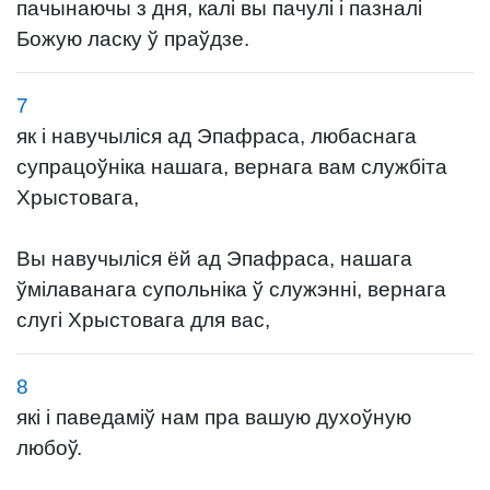
пачынаючы з дня, калі вы пачулі і пазналі
Божую ласку ў праўдзе.
7
як і навучыліся ад Эпафраса, любаснага
супрацоўніка нашага, вернага вам службіта
Хрыстовага,
Вы навучыліся ёй ад Эпафраса, нашага
ўмілаванага супольніка ў служэнні, вернага
слугі Хрыстовага для вас,
8
які і паведаміў нам пра вашую духоўную
любоў.