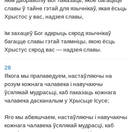
якім дабраволіў Бог паказаць, якое багацьце
славы ў тайне гэтай для язычнікаў, якая ёсьць
Хрыстос у вас, надзея славы,
Ім захацеў Бог адкрыць сярод язычнікаў
багацце славы гэтай таямніцы, якою ёсць
Хрыстус сярод вас — надзея славы.
28
Якога мы прапаведуем, настаўляючы на
розум кожнага чалавека і навучаючы
ўсялякай мудрасьці, каб паказаць кожнага
чалавека дасканалым у Хрысьце Ісусе;
Яго мы абвяшчаем, настаўляючы і навучаючы
кожнага чалавека ўсялякай мудрасці, каб