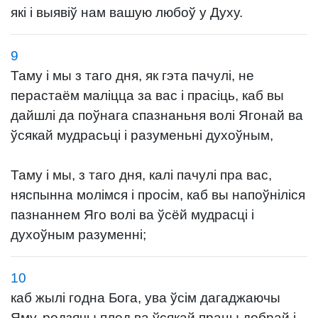
які і выявіў нам вашую любоў у Духу.
9
Таму і мы з таго дня, як гэта пачулі, не
перастаём маліцца за вас і прасіць, каб вы
дайшлі да поўнага спазнаньня волі Ягонай ва
ўсякай мудрасьці і разуменьні духоўным,
Таму і мы, з таго дня, калі пачулі пра вас,
няспынна молімся і просім, каб вы напоўніліся
пазнаннем Яго волі ва ўсёй мудрасці і
духоўным разуменні;
10
каб жылі годна Бога, ува ўсім дагаджаючы
Яму, родзячы плод ва ўсякай працы добрай і