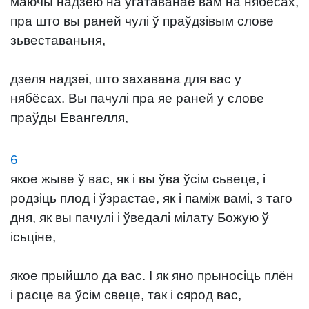
маючы надзею на ўгатаванае вам на нябёсах,
пра што вы раней чулі ў праўдзівым слове
зьвеставаньня,
дзеля надзеі, што захавана для вас у
нябёсах. Вы пачулі пра яе раней у слове
праўды Евангелля,
6
якое жыве ў вас, як і вы ўва ўсім сьвеце, і
родзіць плод і ўзрастае, як і паміж вамі, з таго
дня, як вы пачулі і ўведалі мілату Божую ў
ісьціне,
якое прыйшло да вас. І як яно прыносіць плён
і расце ва ўсім свеце, так і сярод вас,