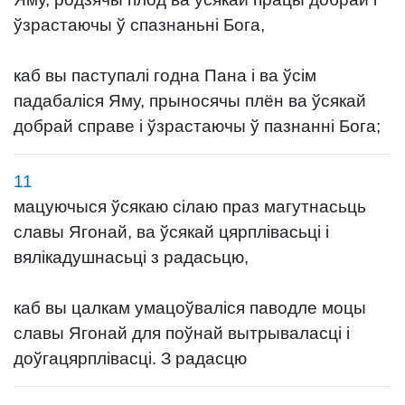
ўзрастаючы ў спазнаньні Бога,
каб вы паступалі годна Пана і ва ўсім
падабаліся Яму, прыносячы плён ва ўсякай
добрай справе і ўзрастаючы ў пазнанні Бога;
11
мацуючыся ўсякаю сілаю праз магутнасьць
славы Ягонай, ва ўсякай цярплівасьці і
вялікадушнасьці з радасьцю,
каб вы цалкам умацоўваліся паводле моцы
славы Ягонай для поўнай вытрываласці і
доўгацярплівасці. З радасцю