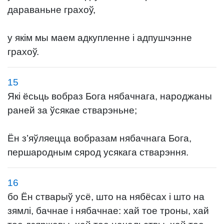
дараваньне грахоў,
у якім мы маем адкупленне і адпушчэнне
грахоў.
15
Які ёсьць вобраз Бога нябачнага, народжаны
раней за ўсякае стварэньне;
Ён з’яўляецца вобразам нябачнага Бога,
першародным сярод усякага стварэння.
16
бо Ён стварыў усё, што на нябёсах і што на
зямлі, бачнае і нябачнае: хай тое троны, хай