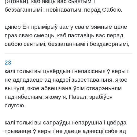
(Ягонай), каб явіць вас сьвятымі і
беззаганнымі і невінаватымі перад Сабою,
цяпер Ён прымірыў вас у сваім зямным целе
праз сваю смерць, каб паставіць вас перад
сабою святымі, беззаганнымі і бездакорнымі,
23
калі толькі вы цьвёрдыя і непахісныя ў веры і
не адпадаеце ад надзеі зьвеставаньня, якое
вы чулі, якое абвешчана ўсім стварэньням
паднябесным, якому я, Павал, зрабіўся
слугою.
калі толькі вы сапраўды непарушна і цвёрда
трываеце ў веры і не даеце адвесці сябе ад