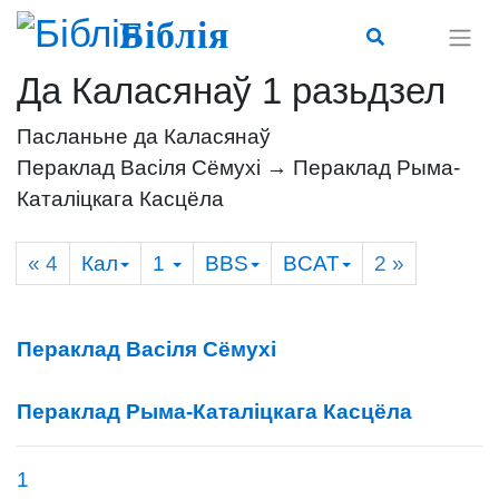
Біблія
Да Каласянаў 1 разьдзел
Пасланьне да Каласянаў
Пераклад Васіля Сёмухі → Пераклад Рыма-
Каталіцкага Касцёла
« 4
Кал
1
BBS
BCAT
2
»
Пераклад Васіля Сёмухі
Пераклад Рыма-Каталіцкага Касцёла
1