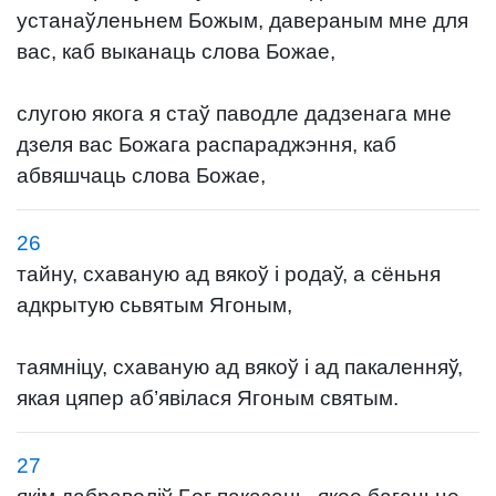
устанаўленьнем Божым, давераным мне для
вас, каб выканаць слова Божае,
слугою якога я стаў паводле дадзенага мне
дзеля вас Божага распараджэння, каб
абвяшчаць слова Божае,
26
тайну, схаваную ад вякоў і родаў, а сёньня
адкрытую сьвятым Ягоным,
таямніцу, схаваную ад вякоў і ад пакаленняў,
якая цяпер аб’явілася Ягоным святым.
27