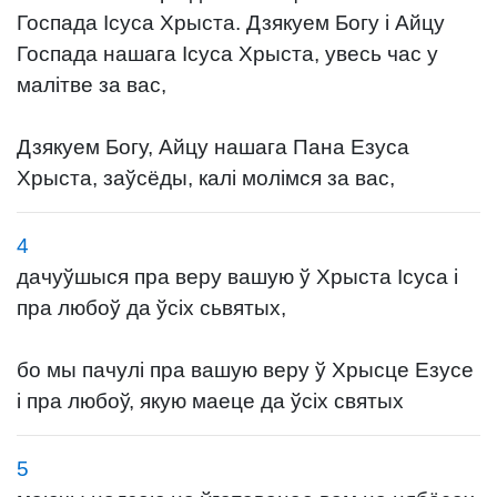
Госпада Ісуса Хрыста. Дзякуем Богу і Айцу
Госпада нашага Ісуса Хрыста, увесь час у
малітве за вас,
Дзякуем Богу, Айцу нашага Пана Езуса
Хрыста, заўсёды, калі молімся за вас,
4
дачуўшыся пра веру вашую ў Хрыста Ісуса і
пра любоў да ўсіх сьвятых,
бо мы пачулі пра вашую веру ў Хрысце Езусе
і пра любоў, якую маеце да ўсіх святых
5