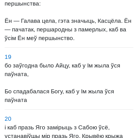
першынства:
Ён — Галава цела, гэта значыць, Касцёла. Ён
— пачатак, першародны з памерлых, каб ва
ўсім Ён меў першынство.
19
бо заўгодна было Айцу, каб у Ім жыла ўся
паўната,
Бо спадабалася Богу, каб у Ім жыла ўся
паўната
20
і каб празь Яго замірыць з Сабою ўсё,
устанавіўшы мір празь Яго, Крывёю крыжа