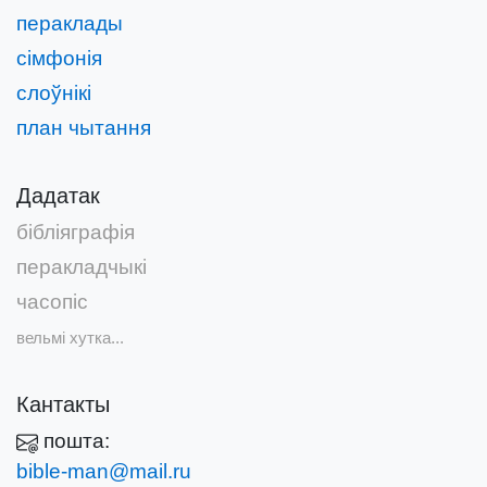
пераклады
сімфонія
слоўнікі
план чытання
Дадатак
бібліяграфія
перакладчыкі
часопіс
вельмі хутка...
Кантакты
пошта:
bible-man@mail.ru