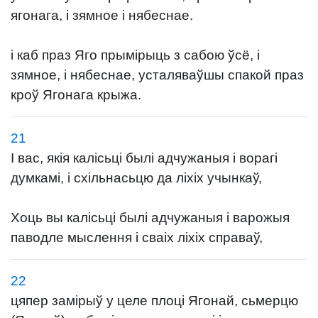
ягонага, і зямное і нябеснае.
і каб праз Яго прымірыць з сабою ўсё, і
зямное, і нябеснае, усталяваўшы спакой праз
кроў Ягонага крыжа.
21
І вас, якія калісьці былі адчужаныя і ворагі
думкамі, і схільнасьцю да ліхіх учынкаў,
Хоць вы калісьці былі адчужаныя і варожыя
паводле мыслення і сваіх ліхіх справаў,
22
цяпер замірыў у целе плоці Ягонай, сьмерцю