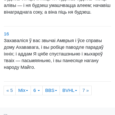
алівы — і ня будзеш умашчвацца алеем; начавіш
вінаграднага соку, а віна піць ня будзеш.
16
Захаваліся ў вас звычаі Амврыя і ўсе справы
дому Ахававага, і вы робіце паводле парадаў
іхніх; і аддам Я цябе спусташэньню і жыхароў
тваіх — пасьмяяньню, і вы панесяце нагану
народу Майго.
« 5
Міх
6
BBS
BVHL
7
»