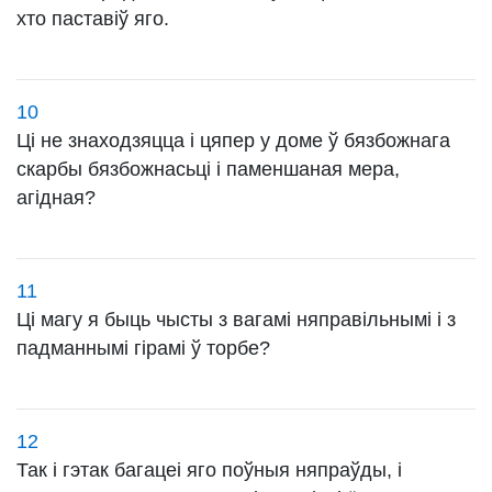
хто паставіў яго.
10
Ці не знаходзяцца і цяпер у доме ў бязбожнага
скарбы бязбожнасьці і паменшаная мера,
агідная?
11
Ці магу я быць чысты з вагамі няправільнымі і з
падманнымі гірамі ў торбе?
12
Так і гэтак багацеі яго поўныя няпраўды, і