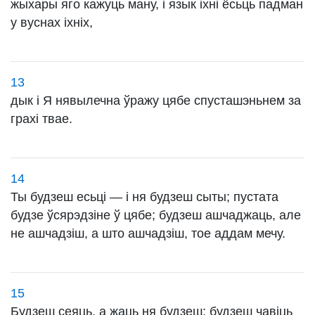
жыхары яго кажуць ману, і язык іхні ёсьць падман
у вуснах іхніх,
13
дык і Я нявылечна ўражу цябе спусташэньнем за
грахі твае.
14
Ты будзеш есьці — і ня будзеш сыты; пустата
будзе ўсярэдзіне ў цябе; будзеш ашчаджаць, але
не ашчадзіш, а што ашчадзіш, тое аддам мечу.
15
Будзеш сеяць, а жаць ня будзеш; будзеш чавіць