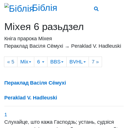
Біблія
Міхея 6 разьдзел
Кніга прарока Міхея
Пераклад Васіля Сёмухі → Рeraklad V. Hadleuski
« 5
Міх
6
BBS
BVHL
7
»
Пераклад Васіля Сёмухі
Рeraklad V. Hadleuski
1
Слухайце, што кажа Гасподзь; устань, судзіся