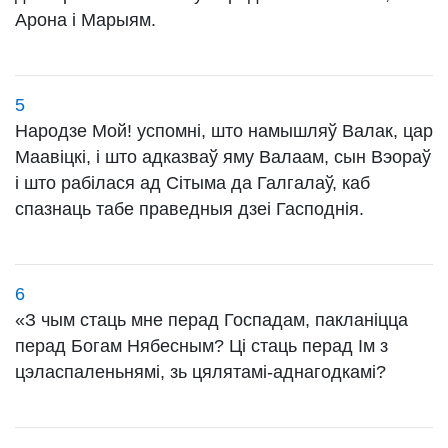
Арона і Марыям.
5
Народзе Мой! успомні, што намышляў Валак, цар
Маавіцкі, і што адказваў яму Валаам, сын Вэораў
і што рабілася ад Сітыма да Галгалаў, каб
спазнаць табе праведныя дзеі Гасподнія.
6
«З чым стаць мне перад Госпадам, пакланіцца
перад Богам Нябесным? Ці стаць перад Ім з
цэласпаленьнямі, зь цялятамі-аднагодкамі?