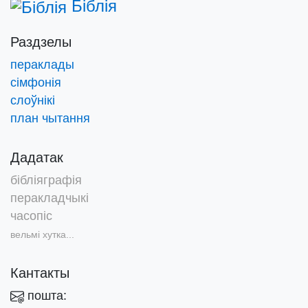
Біблія
Раздзелы
пераклады
сімфонія
слоўнікі
план чытання
Дадатак
бібліяграфія
перакладчыкі
часопіс
вельмі хутка...
Кантакты
пошта: