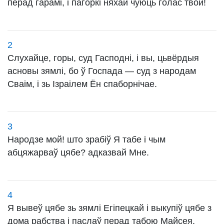
перад гарамі, і пагоркі няхай чуюць голас твой!
2
Слухайце, горы, суд Гасподні, і вы, цьвёрдыя
асновы зямлі, бо ў Госпада — суд з народам
Сваім, і зь Ізраілем Ён спаборнічае.
3
Народзе мой! што зрабіў Я табе і чым
абцяжарваў цябе? адказвай Мне.
4
Я вывеў цябе зь зямлі Егіпецкай і выкупіў цябе з
дома рабства і паслаў перад табою Майсея,