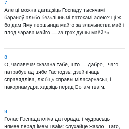
7
Але ці можна дагадзіць Госпаду тысячамі
бараноў альбо безьлічнымі патокамі алею? Ці ж
бо дам Яму першынца майго за злачынства маё і
плод чэрава майго — за грэх душы маёй?»
8
О, чалавеча! сказана табе, што — дабро, і чаго
патрабуе ад цябе Гасподзь: дзейнічаць
справядліва, любіць справы міласэрнасьці і
пакорнамудра хадзіць перад Богам тваім.
9
Голас Госпада кліча да горада, і мудрасьць
нямее перад імем Тваім: слухайце жазло і Таго,