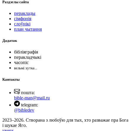
Раздзелы
сайта
пераклады
сімфонія
слоўнікі
план чытання
Дадатак
бібліяграфія
перакладчыкі
часопіс
вельмі хутка...
Кантакты
пошта:
bible-man@mail.ru
telegram:
@bibledev
2023–2026. Створана з любоўю для тых, хто разважае пра Бога
і шукае Яго.
уверх