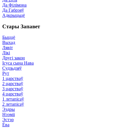
Да Філімона
Да Габрэяў
Адкрыцьцё
Стары Запавет
Быццё
Выхад
Лявіт
Лікі
Другі закон
Ісуса сына Нава
Судзьдзяў
Рут
1 царстваў
2 царстваў
3 царстваў
4 царстваў
1 летапісаў
2 летапісаў
Эздры
Нээміі
Эстэр
Ёва