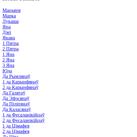
Мацьвея
Марка
Лукаша
Яна
Дзеі
Якава
1 Пятра
2 Пятра
1 Яна
2 Яна
3 Яна
Юда
Да Рымлянаў
1 да Карынфянаў
2 да Карынфянаў
Да Галятаў
Да Эфэсянаў
Да Піліпянаў
Да Каласянаў
1 да Фесаланікійцаў
2 да Фесаланікійцаў
1 да Цімафея
2 да Цімафея
Да Ціта