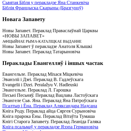
Сьвятая Бібля у перакладзе Яна Станкевіча
Біблія Францыска Скарыны (Бразгуноў)
Новага Запавету
Новы Запавет. Пераклад Праваслаўнай Царквы
«НОВЫ ЗАПАВЕТ»
АФІЦЫЙНАЕ РЫМА-КАТАЛІЦКАЕ ВЫДАННЕ
Новы Запавет ў перакладзе Анатоля Клышкi
Новы Запавет. Пераклад Татарыновіча
Пераклады Евангелляў і іншых частак
Евангельле. Пераклад Міхася Міцкевіча
Эванэліі і Дзеі. Пераклад В. Гадлеўскага
Evangelii і Dzei. Рeralažyu V. Hadleuski
Эвангельле. Пераклад Л. Гарошка
Песьні Песьняў. Пераклад Вацлава Ластоўскага
Эвангеле Сьв. Яна. Пераклад Яна Пятроўскага
Псалтыр i Ёна. Пераклад Аляксандара Надсана
Кніга Роду. Пераклад айца Сяргея Сурыновіча
Кніга прарока Ёны. Пераклад Вітаўта Тумаша
Кнігі Старога Запавету. Пераклад Леаніда Галяка
Кніга псальмаў у перакладзе Язэпа Германовіча