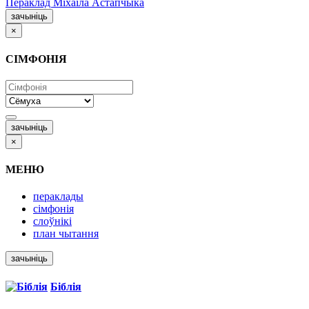
Пераклад Міхаіла Астапчыка
зачыніць
×
СІМФОНІЯ
зачыніць
×
МЕНЮ
пераклады
сімфонія
слоўнікі
план чытання
зачыніць
Біблія