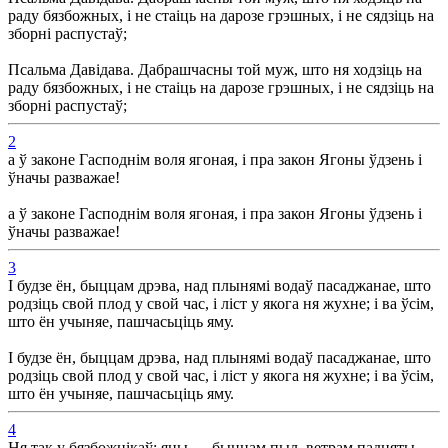
раду бязбожных, і не стаіць на дарозе грэшных, і не сядзіць на
зборні распустаў;
Псальма Давідава. Дабрашчасны той муж, што ня ходзіць на
раду бязбожных, і не стаіць на дарозе грэшных, і не сядзіць на
зборні распустаў;
2
а ў законе Гасподнім воля ягоная, і пра закон Ягоны ўдзень і
ўначы разважае!
а ў законе Гасподнім воля ягоная, і пра закон Ягоны ўдзень і
ўначы разважае!
3
І будзе ён, быццам дрэва, над плынямі водаў пасаджанае, што
родзіць свой плод у свой час, і ліст у якога ня жухне; і ва ўсім,
што ён учыняе, пашчасьціць яму.
І будзе ён, быццам дрэва, над плынямі водаў пасаджанае, што
родзіць свой плод у свой час, і ліст у якога ня жухне; і ва ўсім,
што ён учыняе, пашчасьціць яму.
4
Ня так у бязбожнікаў; яны — быццам пыл, ветрам падняты.