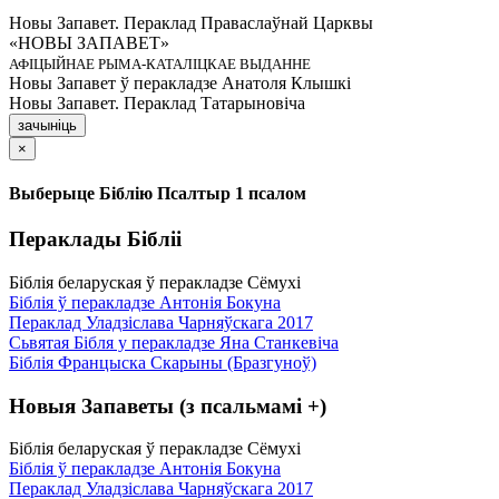
Новы Запавет. Пераклад Праваслаўнай Царквы
«НОВЫ ЗАПАВЕТ»
АФІЦЫЙНАЕ РЫМА-КАТАЛІЦКАЕ ВЫДАННЕ
Новы Запавет ў перакладзе Анатоля Клышкi
Новы Запавет. Пераклад Татарыновіча
зачыніць
×
Выберыце Біблію Псалтыр 1 псалом
Пераклады Бібліі
Біблія беларуская ў перакладзе Сёмухі
Біблія ў перакладзе Антонія Бокуна
Пераклад Уладзіслава Чарняўскага 2017
Сьвятая Бібля у перакладзе Яна Станкевіча
Біблія Францыска Скарыны (Бразгуноў)
Новыя Запаветы (з псальмамі +)
Біблія беларуская ў перакладзе Сёмухі
Біблія ў перакладзе Антонія Бокуна
Пераклад Уладзіслава Чарняўскага 2017