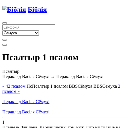
Біблія
Псалтыр 1 псалом
Псалтыр
Пераклад Васіля Сёмухі → Пераклад Васіля Сёмухі
« 42
псалом
Пс
Псалтыр
1
псалом
BBS
Сёмуха
BBS
Сёмуха
2
псалом
»
Пераклад Васіля Сёмухі
Пераклад Васіля Сёмухі
1
Псальма Давідава. Дабрашчасны той муж, што ня ходзіць на