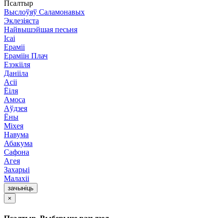
Псалтыр
Выслоўяў Саламонавых
Эклезіяста
Найвышэйшая песьня
Ісаі
Ераміі
Ераміін Плач
Езэкііля
Данііла
Асіі
Ёіля
Амоса
Аўдзея
Ёны
Міхея
Навума
Абакума
Сафона
Агея
Захарыі
Малахіі
зачыніць
×