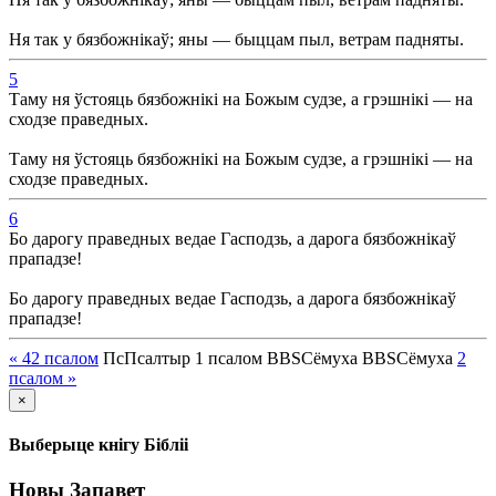
Ня так у бязбожнікаў; яны — быццам пыл, ветрам падняты.
5
Таму ня ўстояць бязбожнікі на Божым судзе, а грэшнікі — на
сходзе праведных.
Таму ня ўстояць бязбожнікі на Божым судзе, а грэшнікі — на
сходзе праведных.
6
Бо дарогу праведных ведае Гасподзь, а дарога бязбожнікаў
прападзе!
Бо дарогу праведных ведае Гасподзь, а дарога бязбожнікаў
прападзе!
« 42
псалом
Пс
Псалтыр
1
псалом
BBS
Сёмуха
BBS
Сёмуха
2
псалом
»
×
Выберыце кнігу Бібліі
Новы Запавет