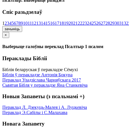
Псалтыр. Выберыце разьдзел
Спіс разьдзелаў
1
2
3
4
5
6
7
8
9
10
11
12
13
14
15
16
17
18
19
20
21
22
23
24
25
26
27
28
29
30
31
32
зачыніць
×
Выберыце галоўны переклад Псалтыр 1 псалом
Пераклады Бібліі
Біблія беларуская ў перакладзе Сёмухі
Біблія ў перакладзе Антонія Бокуна
Пераклад Уладзіслава Чарняўскага 2017
Сьвятая Бібля у перакладзе Яна Станкевіча
Новыя Запаветы (з псальмамі +)
Пераклад Л. Дзекуць-Малея і А. Луцкевіча
Пераклад Э.Сабілы і С.Малахава
Новага Запавету