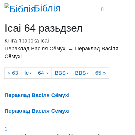
Біблія
Ісаі 64 разьдзел
Кніга прарока Ісаі
Пераклад Васіля Сёмухі → Пераклад Васіля
Сёмухі
« 63
Іс
64
BBS
BBS
65
»
Пераклад Васіля Сёмухі
Пераклад Васіля Сёмухі
1