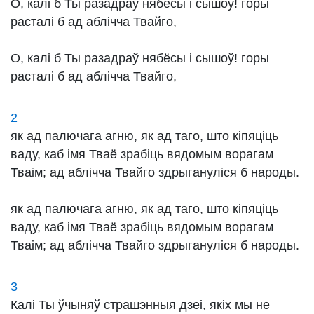
О, калі б Ты разадраў нябёсы і сышоў! горы
расталі б ад аблічча Твайго,
О, калі б Ты разадраў нябёсы і сышоў! горы
расталі б ад аблічча Твайго,
2
як ад палючага агню, як ад таго, што кіпяціць
ваду, каб імя Тваё зрабіць вядомым ворагам
Тваім; ад аблічча Твайго здрыгануліся б народы.
як ад палючага агню, як ад таго, што кіпяціць
ваду, каб імя Тваё зрабіць вядомым ворагам
Тваім; ад аблічча Твайго здрыгануліся б народы.
3
Калі Ты ўчыняў страшэнныя дзеі, якіх мы не