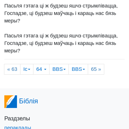
Пасьля гэтага ці ж будзеш яшчэ стрымлівацца,
Госпадзе, ці будзеш маўчаць і караць нас бязь
меры?
Пасьля гэтага ці ж будзеш яшчэ стрымлівацца,
Госпадзе, ці будзеш маўчаць і караць нас бязь
меры?
« 63
Іс
64
BBS
BBS
65
»
Біблія
Раздзелы
пераклады