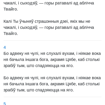
чакалі, і сыходзіў, — горы ратавалі ад аблічча
Твайго.
Калі Ты ўчыняў страшэнныя дзеі, якіх мы не
чакалі, і сыходзіў, — горы ратавалі ад аблічча
Твайго.
4
Бо адвеку ня чулі, ня слухалі вухам, і ніякае вока
ня бачыла іншага бога, акрамя Цябе, каб столькі
зрабіў тым, што спадзяюцца на яго.
Бо адвеку ня чулі, ня слухалі вухам, і ніякае вока
ня бачыла іншага бога, акрамя Цябе, каб столькі
зрабіў тым, што спадзяюцца на яго.
5