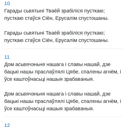
10
Гарады сьвятыні Тваёй зрабіліся пусткаю;
пусткаю стаўся Сіён, Ерусалім спустошаны.
Гарады сьвятыні Тваёй зрабіліся пусткаю;
пусткаю стаўся Сіён, Ерусалім спустошаны.
11
Дом асьвячэньня нашага і славы нашай, дзе
бацькі нашы праслаўлялі Цябе, спалены агнём, і
ўсе каштоўнасьці нашыя зрабаваныя.
Дом асьвячэньня нашага і славы нашай, дзе
бацькі нашы праслаўлялі Цябе, спалены агнём, і
ўсе каштоўнасьці нашыя зрабаваныя.
12