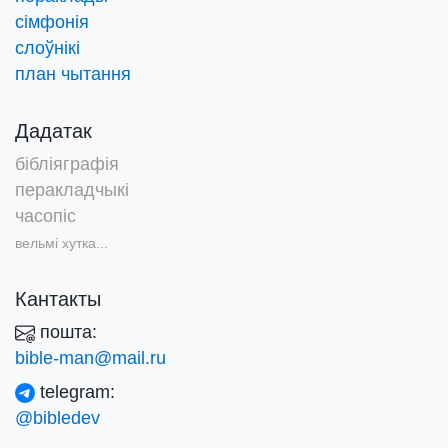
сімфонія
слоўнікі
план чытання
Дадатак
бібліяграфія
перакладчыкі
часопіс
вельмі хутка...
Кантакты
пошта:
bible-man@mail.ru
telegram:
@bibledev