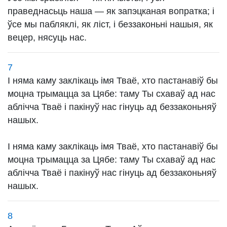
праведнасьць наша — як запэцканая вопратка; і
ўсе мы пабляклі, як ліст, і беззаконьні нашыя, як
вецер, нясуць нас.
7
І няма каму заклікаць імя Тваё, хто пастанавіў бы
моцна трымацца за Цябе: таму Ты схаваў ад нас
аблічча Тваё і пакінуў нас гінуць ад беззаконьняў
нашых.
І няма каму заклікаць імя Тваё, хто пастанавіў бы
моцна трымацца за Цябе: таму Ты схаваў ад нас
аблічча Тваё і пакінуў нас гінуць ад беззаконьняў
нашых.
8