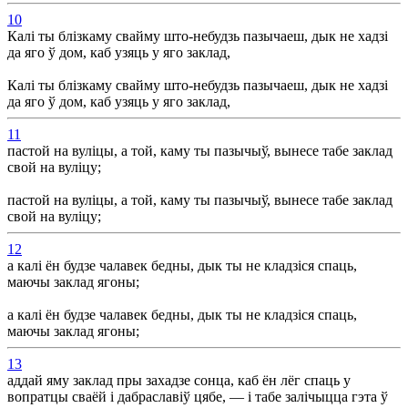
10
Калі ты блізкаму свайму што-небудзь пазычаеш, дык не хадзі
да яго ў дом, каб узяць у яго заклад,
Калі ты блізкаму свайму што-небудзь пазычаеш, дык не хадзі
да яго ў дом, каб узяць у яго заклад,
11
пастой на вуліцы, а той, каму ты пазычыў, вынесе табе заклад
свой на вуліцу;
пастой на вуліцы, а той, каму ты пазычыў, вынесе табе заклад
свой на вуліцу;
12
а калі ён будзе чалавек бедны, дык ты не кладзіся спаць,
маючы заклад ягоны;
а калі ён будзе чалавек бедны, дык ты не кладзіся спаць,
маючы заклад ягоны;
13
аддай яму заклад пры захадзе сонца, каб ён лёг спаць у
вопратцы сваёй і дабраславіў цябе, — і табе залічыцца гэта ў