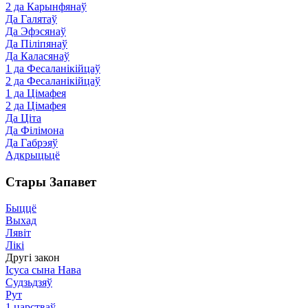
2 да Карынфянаў
Да Галятаў
Да Эфэсянаў
Да Піліпянаў
Да Каласянаў
1 да Фесаланікійцаў
2 да Фесаланікійцаў
1 да Цімафея
2 да Цімафея
Да Ціта
Да Філімона
Да Габрэяў
Адкрыцьцё
Стары Запавет
Быццё
Выхад
Лявіт
Лікі
Другі закон
Ісуса сына Нава
Судзьдзяў
Рут
1 царстваў