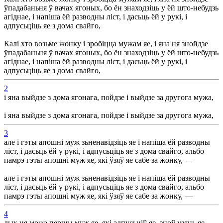
ўпадабаньня ў вачах ягоных, бо ён знаходзіць у ёй што-небудзь
агіднае, і напіша ёй разводны ліст, і дасьць ёй у рукі, і
адпусьціць яе з дома свайго,
Калі хто возьме жонку і зробіцца мужам яе, і яна ня знойдзе
ўпадабаньня ў вачах ягоных, бо ён знаходзіць у ёй што-небудзь
агіднае, і напіша ёй разводны ліст, і дасьць ёй у рукі, і
адпусьціць яе з дома свайго,
2
і яна выйдзе з дома ягонага, пойдзе і выйдзе за другога мужа,
і яна выйдзе з дома ягонага, пойдзе і выйдзе за другога мужа,
3
але і гэты апошні муж зьненавідзіць яе і напіша ёй разводны
ліст, і дасьць ёй у рукі, і адпусьціць яе з дома свайго, альбо
памрэ гэты апошні муж яе, які ўзяў яе сабе за жонку, —
але і гэты апошні муж зьненавідзіць яе і напіша ёй разводны
ліст, і дасьць ёй у рукі, і адпусьціць яе з дома свайго, альбо
памрэ гэты апошні муж яе, які ўзяў яе сабе за жонку, —
4
дык ня можа першы муж яе, які адпусьціў яе, зноў узяць яе