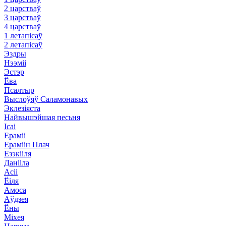
2 царстваў
3 царстваў
4 царстваў
1 летапісаў
2 летапісаў
Эздры
Нээміі
Эстэр
Ёва
Псалтыр
Выслоўяў Саламонавых
Эклезіяста
Найвышэйшая песьня
Ісаі
Ераміі
Ераміін Плач
Езэкііля
Данііла
Асіі
Ёіля
Амоса
Аўдзея
Ёны
Міхея