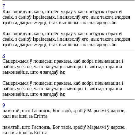
7
Калі знойдуць каго, што ён украў у каго-небудзь з братоў
сваіх, з сыноў Ізраілевых, і паняволіў яго, дык такога злодзея
трэба аддаць сьмерці; і так вынішчы зло спасярод сябе.
Калі знойдуць каго, што ён украў у каго-небудзь з братоў
сваіх, з сыноў Ізраілевых, і паняволіў яго, дык такога злодзея
трэба аддаць сьмерці; і так вынішчы зло спасярод сябе.
8
Сьцеражыся ў пошасьці праказы, каб добра пільнавацца і
рабіць усё тое, чаго навучаць сьвятары і лявіты; старанна
выконвайце, што я загадаў ім;
Сьцеражыся ў пошасьці праказы, каб добра пільнавацца і
рабіць усё тое, чаго навучаць сьвятары і лявіты; старанна
выконвайце, што я загадаў ім;
9
памятай, што Гасподзь, Бог твой, зрабіў Марыямі ў дарозе,
калі вы ішлі зь Егіпта.
памятай, што Гасподзь, Бог твой, зрабіў Марыямі ў дарозе,
калі вы ішлі зь Егіпта.