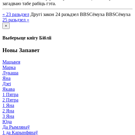
загадваю табе рабіць гэта.
« 23
разьдзел
Другі закон
24
разьдзел
BBS
Сёмуха
BBS
Сёмуха
25
разьдзел
»
×
Выберыце кнігу Бібліі
Новы Запавет
Мацьвея
Марка
Лукаша
Яна
Дзеі
Якава
1 Пятра
2 Пятра
1 Яна
2 Яна
3 Яна
Юда
Да Рымлянаў
1 да Карынфянаў