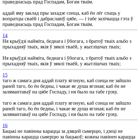
праведнасьць прад Госпадам, Богам тваім.
аддай яму заклад пры захадзе сонца, каб ён лёг спаць у
вопратцы сваёй і дабраславіў цябе, — і табе залічыцца гэта ў
праведнасьць прад Госпадам, Богам тваім.
14
Ня крыўдзі найміта, беднага і ўбогага, з братоў тваіх альбо з
прыхадняў тваіх, якія ў зямлі тваёй, у жытлішчах тваіх;
Ня крыўдзі найміта, беднага і ўбогага, з братоў тваіх альбо з
прыхадняў тваіх, якія ў зямлі тваёй, у жытлішчах тваіх;
15
таго ж самага дня аддай плату ягоную, каб сонца не зайшло
раней таго, бо ён бедны, і чакае яе душа ягоная; каб ён не
залямантаваў на цябе Госпаду, і ня было на табе грэху.
таго ж самага дня аддай плату ягоную, каб сонца не зайшло
раней таго, бо ён бедны, і чакае яе душа ягоная; каб ён не
залямантаваў на цябе Госпаду, і ня было на табе грэху.
16
Бацькі не павінны карацца за дзяцей сьмерцю, і дзеці не
павінны карацца сьмерцю за бацькоў; кожны павінен карацца