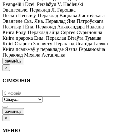
Evangelii і Dzei. Рeralažyu V. Hadleuski
Эвангельле. Пераклад Л. Гарошка
Песьні Песьняў. Пераклад Вацлава Ластоўскага
Эвангеле Сьв. Яна. Пераклад Яна Пятроўскага
Псалтыр i Ёна. Пераклад Аляксандара Надсана
Кніга Роду. Пераклад айца Сяргея Сурыновіча
Кніга прарока Ёны. Пераклад Вітаўта Тумаша
Кнігі Старога Запавету. Пераклад Леаніда Галяка
Кніга псальмаў у перакладзе Язэпа Германовіча
Пераклад Міхаіла Астапчыка
зачыніць
×
СІМФОНІЯ
зачыніць
×
МЕНЮ