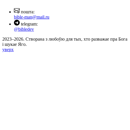
пошта:
bible-man@mail.ru
telegram:
@bibledev
2023–2026. Створана з любоўю для тых, хто разважае пра Бога
і шукае Яго.
уверх