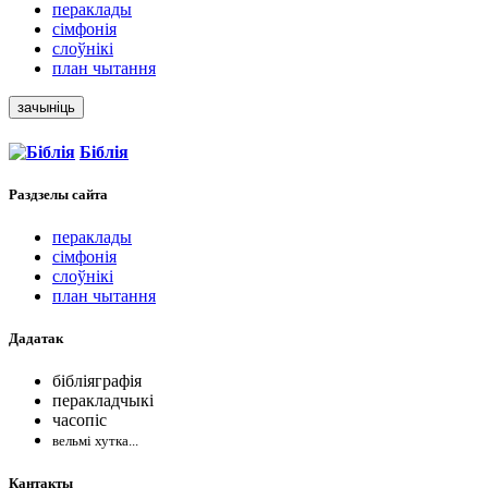
пераклады
сімфонія
слоўнікі
план чытання
зачыніць
Біблія
Раздзелы
сайта
пераклады
сімфонія
слоўнікі
план чытання
Дадатак
бібліяграфія
перакладчыкі
часопіс
вельмі хутка...
Кантакты