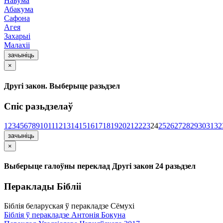
Навума
Абакума
Сафона
Агея
Захарыі
Малахіі
зачыніць
×
Другі закон. Выберыце разьдзел
Спіс разьдзелаў
1
2
3
4
5
6
7
8
9
10
11
12
13
14
15
16
17
18
19
20
21
22
23
24
25
26
27
28
29
30
31
32
зачыніць
×
Выберыце галоўны переклад Другі закон 24 разьдзел
Пераклады Бібліі
Біблія беларуская ў перакладзе Сёмухі
Біблія ў перакладзе Антонія Бокуна