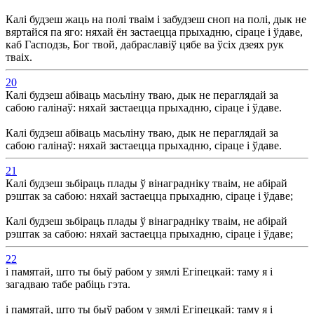
Калі будзеш жаць на полі тваім і забудзеш сноп на полі, дык не
вяртайся па яго: няхай ён застаецца прыхадню, сіраце і ўдаве,
каб Гасподзь, Бог твой, дабраславіў цябе ва ўсіх дзеях рук
тваіх.
20
Калі будзеш абіваць масьліну тваю, дык не пераглядай за
сабою галінаў: няхай застаецца прыхадню, сіраце і ўдаве.
Калі будзеш абіваць масьліну тваю, дык не пераглядай за
сабою галінаў: няхай застаецца прыхадню, сіраце і ўдаве.
21
Калі будзеш зьбіраць плады ў вінаградніку тваім, не абірай
рэштак за сабою: няхай застаецца прыхадню, сіраце і ўдаве;
Калі будзеш зьбіраць плады ў вінаградніку тваім, не абірай
рэштак за сабою: няхай застаецца прыхадню, сіраце і ўдаве;
22
і памятай, што ты быў рабом у зямлі Егіпецкай: таму я і
загадваю табе рабіць гэта.
і памятай, што ты быў рабом у зямлі Егіпецкай: таму я і