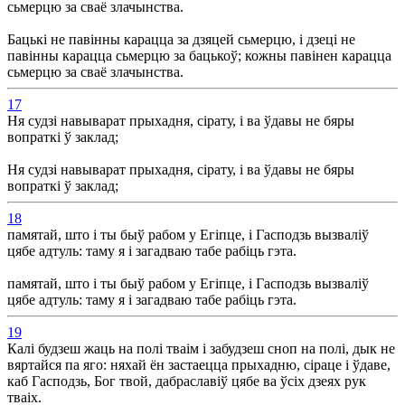
сьмерцю за сваё злачынства.
Бацькі не павінны карацца за дзяцей сьмерцю, і дзеці не
павінны карацца сьмерцю за бацькоў; кожны павінен карацца
сьмерцю за сваё злачынства.
17
Ня судзі навыварат прыхадня, сірату, і ва ўдавы не бяры
вопраткі ў заклад;
Ня судзі навыварат прыхадня, сірату, і ва ўдавы не бяры
вопраткі ў заклад;
18
памятай, што і ты быў рабом у Егіпце, і Гасподзь вызваліў
цябе адтуль: таму я і загадваю табе рабіць гэта.
памятай, што і ты быў рабом у Егіпце, і Гасподзь вызваліў
цябе адтуль: таму я і загадваю табе рабіць гэта.
19
Калі будзеш жаць на полі тваім і забудзеш сноп на полі, дык не
вяртайся па яго: няхай ён застаецца прыхадню, сіраце і ўдаве,
каб Гасподзь, Бог твой, дабраславіў цябе ва ўсіх дзеях рук
тваіх.