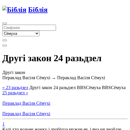
Біблія
Другі закон 24 разьдзел
Другі закон
Пераклад Васіля Сёмухі → Пераклад Васіля Сёмухі
« 23
разьдзел
Другі закон
24
разьдзел
BBS
Сёмуха
BBS
Сёмуха
25
разьдзел
»
Пераклад Васіля Сёмухі
Пераклад Васіля Сёмухі
1
Калі хто возьме жонку і зробіцца мужам яе, і яна ня знойдзе