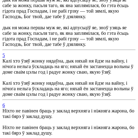
сабе за жонку, пасьля таго, як яна заплямілася, бо гэта ёсьць
гідота прад Госпадам, і не рабі грэху — той зямлі, якую
Гасподзь, Бог твой, дае табе ў дзялянку.
дык ня можа першы муж яе, які адпусьціў яе, зноў узяць яе
сабе за жонку, пасьля таго, як яна заплямілася, бо гэта ёсьць
гідота прад Госпадам, і не рабі грэху — той зямлі, якую
Гасподзь, Бог твой, дае табе ў дзялянку.
5
Калі хто ўзяў жонку нядаўна, дык няхай ня йдзе на вайну, і
нічога нельга ўскладаць на яго; няхай ён застанецца вольны ў
доме сваім цэлы год і радуе жонку сваю, якую ўзяў.
Калі хто ўзяў жонку нядаўна, дык няхай ня йдзе на вайну, і
нічога нельга ўскладаць на яго; няхай ён застанецца вольны ў
доме сваім цэлы год і радуе жонку сваю, якую ўзяў.
6
Ніхто не павінен браць у заклад верхняга і ніжняга жарона, бо
такі бярэ ў заклад душу.
Ніхто не павінен браць у заклад верхняга і ніжняга жарона, бо
такі бярэ ў заклад душу.