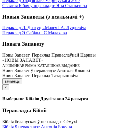
Пераклад Уладзіслава Чарняўскага 2017
Сьвятая Бібля у перакладзе Яна Станкевіча
Новыя Запаветы (з псальмамі +)
Пераклад Л. Дзекуць-Малея і А. Луцкевіча
Пераклад Э.Сабілы і С.Малахава
Новага Запавету
Новы Запавет. Пераклад Праваслаўнай Царквы
«НОВЫ ЗАПАВЕТ»
АФІЦЫЙНАЕ РЫМА-КАТАЛІЦКАЕ ВЫДАННЕ
Новы Запавет ў перакладзе Анатоля Клышкi
Новы Запавет. Пераклад Татарыновіча
зачыніць
×
Выберыце Біблію Другі закон 24 разьдзел
Пераклады Бібліі
Біблія беларуская ў перакладзе Сёмухі
Біблія ў перакладзе Антонія Бокуна