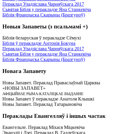
Пераклад Уладзіслава Чарняўскага 2017
Сьвятая Бібля у перакладзе Яна Станкевіча
Біблія Францыска Скарыны (Бразгуноў)
Новыя Запаветы (з псальмамі +)
Біблія беларуская ў перакладзе Сёмухі
Біблія ў перакладзе Антонія Бокуна
Пераклад Уладзіслава Чарняўскага 2017
Сьвятая Бібля у перакладзе Яна Станкевіча
Біблія Францыска Скарыны (Бразгуноў)
Новага Запавету
Новы Запавет. Пераклад Праваслаўнай Царквы
«НОВЫ ЗАПАВЕТ»
АФІЦЫЙНАЕ РЫМА-КАТАЛІЦКАЕ ВЫДАННЕ
Новы Запавет ў перакладзе Анатоля Клышкi
Новы Запавет. Пераклад Татарыновіча
Пераклады Евангелляў і іншых частак
Евангельле. Пераклад Міхася Міцкевіча
Эванэліі і Дзеі. Пераклад В. Гадлеўскага