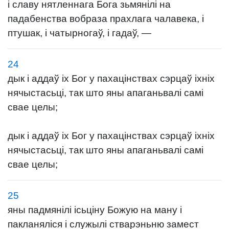
і славу нятленнага Бога зьмянілі на
падабенства вобраза прахлага чалавека, і
птушак, і чатырногаў, і гадаў, —
24
дык і аддаў іх Бог у пахацінствах сэрцаў іхніх
нячыстасьці, так што яны апаганьвалі самі
свае целы;
дык і аддаў іх Бог у пахацінствах сэрцаў іхніх
нячыстасьці, так што яны апаганьвалі самі
свае целы;
25
яны падмянілі ісьціну Божую на ману і
пакланяліся і служылі стварэньню замест