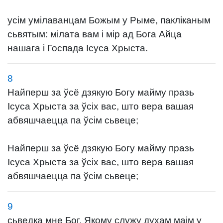
усім умілаванцам Божым у Рыме, пакліканым
сьвятым: мілата вам і мір ад Бога Айца
нашага і Госпада Ісуса Хрыста.
8
Найперш за ўсё дзякую Богу майму празь
Ісуса Хрыста за ўсіх вас, што вера вашая
абвяшчаецца па ўсім сьвеце;
Найперш за ўсё дзякую Богу майму празь
Ісуса Хрыста за ўсіх вас, што вера вашая
абвяшчаецца па ўсім сьвеце;
9
сьведка мне Бог, Якому служу духам маім у