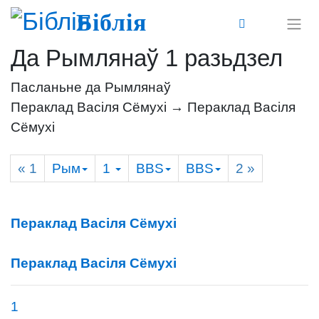
Біблія
Да Рымлянаў 1 разьдзел
Пасланьне да Рымлянаў
Пераклад Васіля Сёмухі → Пераклад Васіля
Сёмухі
« 1
Рым
1
BBS
BBS
2
»
Пераклад Васіля Сёмухі
Пераклад Васіля Сёмухі
1