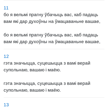
11
бо я вельмі прагну ўбачыць вас, каб падаць
вам які дар духоўны на ўмацаваньне вашае,
бо я вельмі прагну ўбачыць вас, каб падаць
вам які дар духоўны на ўмацаваньне вашае,
12
гэта значыцца, суцешыцца з вамі верай
супольнаю, вашаю і маёю.
гэта значыцца, суцешыцца з вамі верай
супольнаю, вашаю і маёю.
13