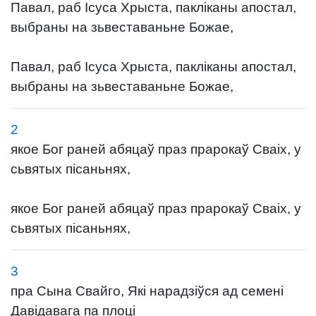
Павал, раб Ісуса Хрыста, пакліканы апостал,
выбраны на зьвеставаньне Божае,
Павал, раб Ісуса Хрыста, пакліканы апостал,
выбраны на зьвеставаньне Божае,
2
якое Бог раней абяцаў праз прарокаў Сваіх, у
сьвятых пісаньнях,
якое Бог раней абяцаў праз прарокаў Сваіх, у
сьвятых пісаньнях,
3
пра Сына Свайго, Які нарадзіўся ад семені
Давідавага па плоці