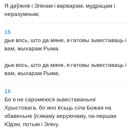
Я даўжнік і Элінам і варварам, мудрацам і
неразумным;
15
дык вось, што да мяне, я гатовы зьвеставаць і
вам, жыхарам Рыма.
дык вось, што да мяне, я гатовы зьвеставаць і
вам, жыхарам Рыма.
16
Бо я не саромеюся зьвеставаньня
Хрыстовага, бо яно ёсьць сіла Божая на
збавеньне ўсякаму веруючаму, па-першае
Юдэю, потым і Эліну.