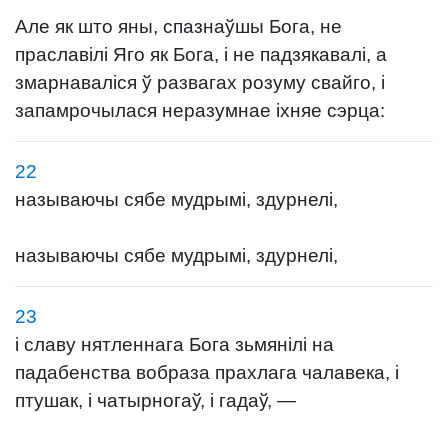
Але як што яны, спазнаўшы Бога, не
праславілі Яго як Бога, і не падзякавалі, а
змарнаваліся ў развагах розуму свайго, і
запамрочылася неразумнае іхняе сэрца:
22
называючы сябе мудрымі, здурнелі,
называючы сябе мудрымі, здурнелі,
23
і славу нятленнага Бога зьмянілі на
падабенства вобраза прахлага чалавека, і
птушак, і чатырногаў, і гадаў, —