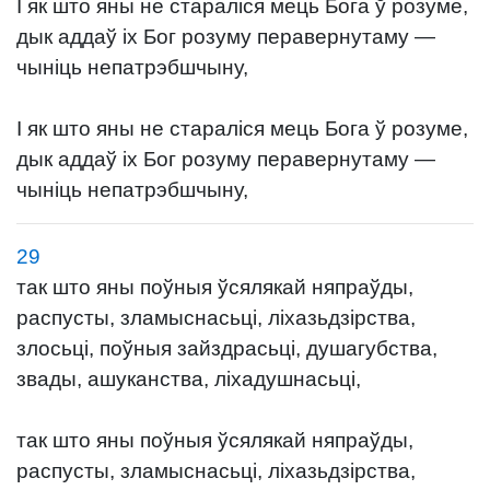
І як што яны не стараліся мець Бога ў розуме,
дык аддаў іх Бог розуму перавернутаму —
чыніць непатрэбшчыну,
І як што яны не стараліся мець Бога ў розуме,
дык аддаў іх Бог розуму перавернутаму —
чыніць непатрэбшчыну,
29
так што яны поўныя ўсялякай няпраўды,
распусты, зламыснасьці, ліхазьдзірства,
злосьці, поўныя зайздрасьці, душагубства,
звады, ашуканства, ліхадушнасьці,
так што яны поўныя ўсялякай няпраўды,
распусты, зламыснасьці, ліхазьдзірства,