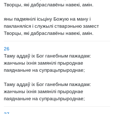
Творцы, які дабраславёны навекі, амін.
яны падмянілі ісьціну Божую на ману і
пакланяліся і служылі стварэньню замест
Творцы, які дабраславёны навекі, амін.
26
Таму аддаў іх Бог ганебным пажадам:
жанчыны іхнія замянілі прыроднае
паяднаньне на супрацьпрыроднае;
Таму аддаў іх Бог ганебным пажадам:
жанчыны іхнія замянілі прыроднае
паяднаньне на супрацьпрыроднае;