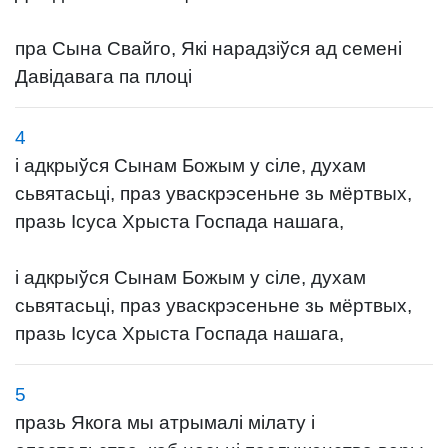
пра Сына Свайго, Які нарадзіўся ад семені
Давідавага па плоці
4
і адкрыўся Сынам Божым у сіле, духам
сьвятасьці, праз уваскрэсеньне зь мёртвых,
празь Ісуса Хрыста Госпада нашага,
і адкрыўся Сынам Божым у сіле, духам
сьвятасьці, праз уваскрэсеньне зь мёртвых,
празь Ісуса Хрыста Госпада нашага,
5
празь Якога мы атрымалі мілату і