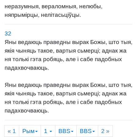
неразумныя, вераломныя, нелюбы,
няпрымірцы, нелітасьціўцы.
32
Яны ведаюць праведны вырак Божы, што тыя,
якія чыняць такое, вартыя сьмерці; аднак жа
ня толькі гэта робяць, але і сабе падобных
падахвочваюць.
Яны ведаюць праведны вырак Божы, што тыя,
якія чыняць такое, вартыя сьмерці; аднак жа
ня толькі гэта робяць, але і сабе падобных
падахвочваюць.
« 1
Рым
1
BBS
BBS
2
»