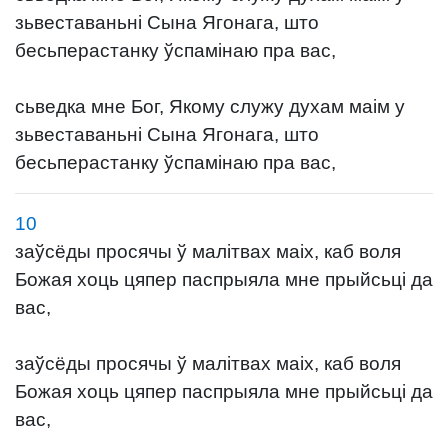
зьвеставаньні Сына Ягонага, што
бесьперастанку ўспамінаю пра вас,
сьведка мне Бог, Якому служу духам маім у
зьвеставаньні Сына Ягонага, што
бесьперастанку ўспамінаю пра вас,
10
заўсёды просячы ў малітвах маіх, каб воля
Божая хоць цяпер паспрыяла мне прыйсьці да
вас,
заўсёды просячы ў малітвах маіх, каб воля
Божая хоць цяпер паспрыяла мне прыйсьці да
вас,