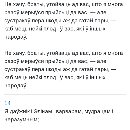
Не хачу, браты, утойваць ад вас, што я многа
разоў мерыўся прыйсьці да вас, — але
сустракаў перашкоды аж да гэтай пары, —
каб мець нейкі плод і ў вас, як і ў іншых
народаў.
Не хачу, браты, утойваць ад вас, што я многа
разоў мерыўся прыйсьці да вас, — але
сустракаў перашкоды аж да гэтай пары, —
каб мець нейкі плод і ў вас, як і ў іншых
народаў.
14
Я даўжнік і Элінам і варварам, мудрацам і
неразумным;