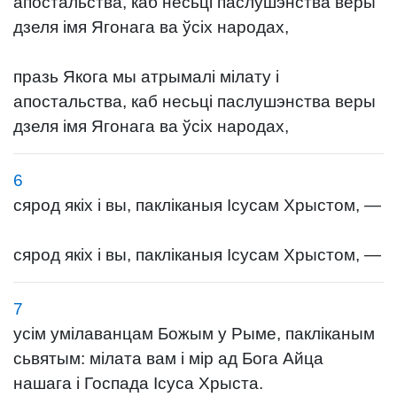
апостальства, каб несьці паслушэнства веры
дзеля імя Ягонага ва ўсіх народах,
празь Якога мы атрымалі мілату і
апостальства, каб несьці паслушэнства веры
дзеля імя Ягонага ва ўсіх народах,
6
сярод якіх і вы, пакліканыя Ісусам Хрыстом, —
сярод якіх і вы, пакліканыя Ісусам Хрыстом, —
7
усім умілаванцам Божым у Рыме, пакліканым
сьвятым: мілата вам і мір ад Бога Айца
нашага і Госпада Ісуса Хрыста.