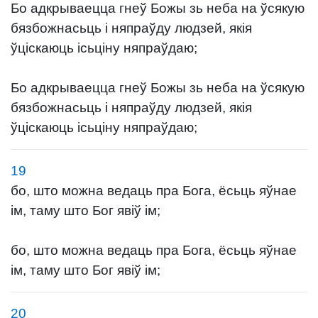
Бо адкрываецца гнеў Божы зь неба на ўсякую
бязбожнасьць і няпраўду людзей, якія
ўціскаюць ісьціну няпраўдаю;
Бо адкрываецца гнеў Божы зь неба на ўсякую
бязбожнасьць і няпраўду людзей, якія
ўціскаюць ісьціну няпраўдаю;
19
бо, што можна ведаць пра Бога, ёсьць яўнае
ім, таму што Бог явіў ім;
бо, што можна ведаць пра Бога, ёсьць яўнае
ім, таму што Бог явіў ім;
20