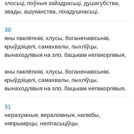
злосьці, поўныя зайздрасьці, душагубства,
звады, ашуканства, ліхадушнасьці,
30
яны паклёпнікі, хлусы, боганенавісьнікі,
крыўдзіцелі, самахвалы, пыхліўцы,
вынаходлівыя на зло, бацькам непакорлівыя,
яны паклёпнікі, хлусы, боганенавісьнікі,
крыўдзіцелі, самахвалы, пыхліўцы,
вынаходлівыя на зло, бацькам непакорлівыя,
31
неразумныя, вераломныя, нелюбы,
няпрымірцы, нелітасьціўцы.