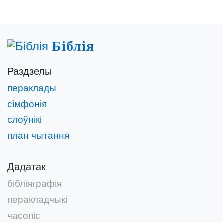
Біблія
Раздзелы
пераклады
сімфонія
слоўнікі
план чытання
Дадатак
бібліяграфія
перакладчыкі
часопіс