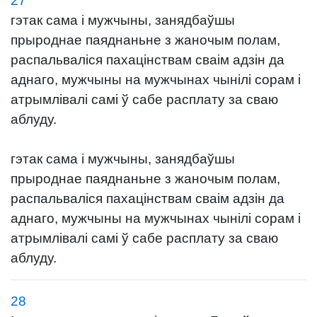
27
гэтак сама і мужчыны, занядбаўшы
прыроднае паяднаньне з жаночым полам,
распальваліся пахацінствам сваім адзін да
аднаго, мужчыны на мужчынах чынілі сорам і
атрымлівалі самі ў сабе расплату за сваю
аблуду.
гэтак сама і мужчыны, занядбаўшы
прыроднае паяднаньне з жаночым полам,
распальваліся пахацінствам сваім адзін да
аднаго, мужчыны на мужчынах чынілі сорам і
атрымлівалі самі ў сабе расплату за сваю
аблуду.
28