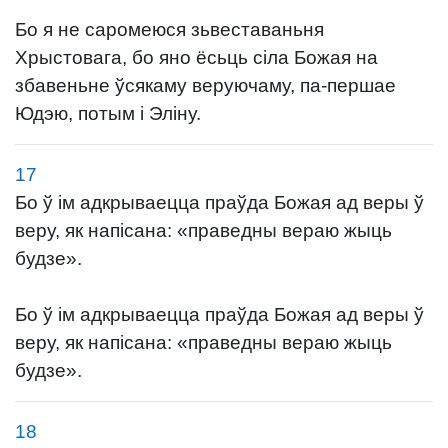
Бо я не саромеюся зьвеставаньня
Хрыстовага, бо яно ёсьць сіла Божая на
збавеньне ўсякаму веруючаму, па-першае
Юдэю, потым і Эліну.
17
Бо ў ім адкрываецца праўда Божая ад веры ў
веру, як напісана: «праведны вераю жыць
будзе».
Бо ў ім адкрываецца праўда Божая ад веры ў
веру, як напісана: «праведны вераю жыць
будзе».
18