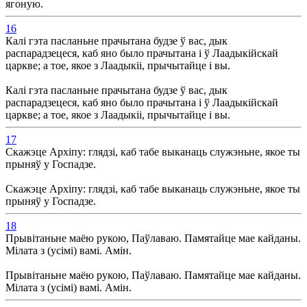
ягоную.
16
Калі гэта пасланьне прачытана будзе ў вас, дык
распарадзецеся, каб яно было прачытана і ў Лаадыкійскай
царкве; а тое, якое з Лаадыкіі, прычытайце і вы.
Калі гэта пасланьне прачытана будзе ў вас, дык
распарадзецеся, каб яно было прачытана і ў Лаадыкійскай
царкве; а тое, якое з Лаадыкіі, прычытайце і вы.
17
Скажэце Архіпу: глядзі, каб табе выканаць служэньне, якое ты
прыняў у Госпадзе.
Скажэце Архіпу: глядзі, каб табе выканаць служэньне, якое ты
прыняў у Госпадзе.
18
Прывітаньне маёю рукою, Паўлаваю. Памятайце мае кайданы.
Мілата з (усімі) вамі. Амін.
Прывітаньне маёю рукою, Паўлаваю. Памятайце мае кайданы.
Мілата з (усімі) вамі. Амін.