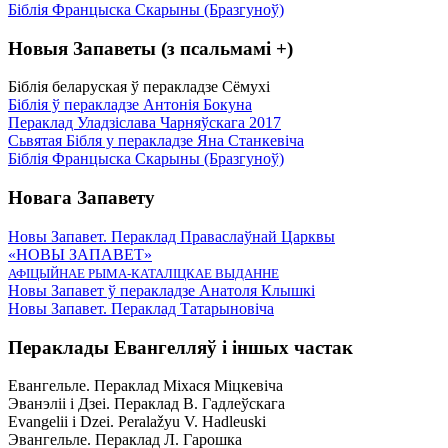
Біблія Францыска Скарыны (Бразгуноў)
Новыя Запаветы (з псальмамі +)
Біблія беларуская ў перакладзе Сёмухі
Біблія ў перакладзе Антонія Бокуна
Пераклад Уладзіслава Чарняўскага 2017
Сьвятая Бібля у перакладзе Яна Станкевіча
Біблія Францыска Скарыны (Бразгуноў)
Новага Запавету
Новы Запавет. Пераклад Праваслаўнай Царквы
«НОВЫ ЗАПАВЕТ»
АФІЦЫЙНАЕ РЫМА-КАТАЛІЦКАЕ ВЫДАННЕ
Новы Запавет ў перакладзе Анатоля Клышкi
Новы Запавет. Пераклад Татарыновіча
Пераклады Евангелляў і іншых частак
Евангельле. Пераклад Міхася Міцкевіча
Эванэліі і Дзеі. Пераклад В. Гадлеўскага
Evangelii і Dzei. Рeralažyu V. Hadleuski
Эвангельле. Пераклад Л. Гарошка