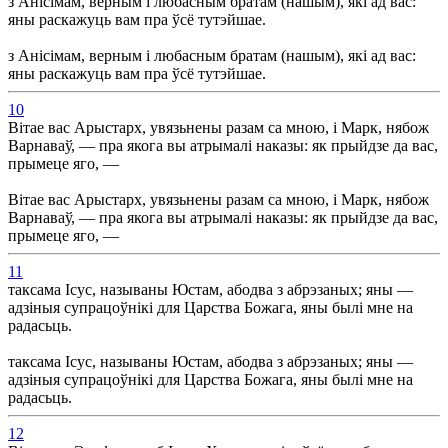
з Анісімам, верным і любасным братам (нашым), які ад вас:
яны раскажуць вам пра ўсё тутэйшае.
з Анісімам, верным і любасным братам (нашым), які ад вас:
яны раскажуць вам пра ўсё тутэйшае.
10
Вітае вас Арыстарх, увязьнены разам са мною, і Марк, нябож
Варнаваў, — пра якога вы атрымалі наказы: як прыйдзе да вас,
прымеце яго, —
Вітае вас Арыстарх, увязьнены разам са мною, і Марк, нябож
Варнаваў, — пра якога вы атрымалі наказы: як прыйдзе да вас,
прымеце яго, —
11
таксама Ісус, называны Юстам, абодва з абрэзаных; яны —
адзіныя супрацоўнікі для Царства Божага, яны былі мне на
радасьць.
таксама Ісус, называны Юстам, абодва з абрэзаных; яны —
адзіныя супрацоўнікі для Царства Божага, яны былі мне на
радасьць.
12