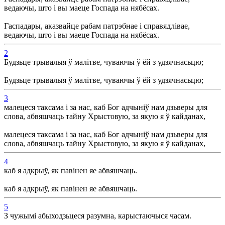
ведаючы, што і вы маеце Госпада на нябёсах.
Гаспадары, аказвайце рабам патрэбнае і справядлівае,
ведаючы, што і вы маеце Госпада на нябёсах.
2
Будзьце трывалыя ў малітве, чуваючы ў ёй з удзячнасьцю;
Будзьце трывалыя ў малітве, чуваючы ў ёй з удзячнасьцю;
3
малецеся таксама і за нас, каб Бог адчыніў нам дзьверы для
слова, абвяшчаць тайну Хрыстовую, за якую я ў кайданах,
малецеся таксама і за нас, каб Бог адчыніў нам дзьверы для
слова, абвяшчаць тайну Хрыстовую, за якую я ў кайданах,
4
каб я адкрыў, як павінен яе абвяшчаць.
каб я адкрыў, як павінен яе абвяшчаць.
5
З чужымі абыходзьцеся разумна, карыстаючыся часам.