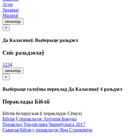
Агея
Захарыі
Малахіі
зачыніць
×
Да Каласянаў. Выберыце разьдзел
Спіс разьдзелаў
1
2
3
4
зачыніць
×
Выберыце галоўны переклад Да Каласянаў 4 разьдзел
Пераклады Бібліі
Біблія беларуская ў перакладзе Сёмухі
Біблія ў перакладзе Антонія Бокуна
Пераклад Уладзіслава Чарняўскага 2017
Сьвятая Бібля у перакладзе Яна Станкевіча