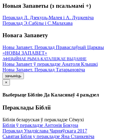
Новыя Запаветы (з псальмамі +)
Пераклад Л. Дзекуць-Малея і А. Луцкевіча
Пераклад Э.Сабілы і С.Малахава
Новага Запавету
Новы Запавет. Пераклад Праваслаўнай Царквы
«НОВЫ ЗАПАВЕТ»
АФІЦЫЙНАЕ РЫМА-КАТАЛІЦКАЕ ВЫДАННЕ
Новы Запавет ў перакладзе Анатоля Клышкi
Новы Запавет. Пераклад Татарыновіча
зачыніць
×
Выберыце Біблію Да Каласянаў 4 разьдзел
Пераклады Бібліі
Біблія беларуская ў перакладзе Сёмухі
Біблія ў перакладзе Антонія Бокуна
Пераклад Уладзіслава Чарняўскага 2017
Сьвятая Бібля у перакладзе Яна Станкевіча