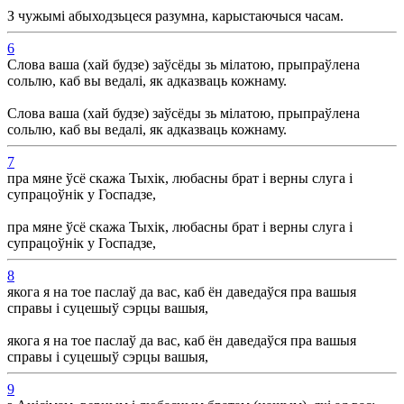
З чужымі абыходзьцеся разумна, карыстаючыся часам.
6
Слова ваша (хай будзе) заўсёды зь мілатою, прыпраўлена
сольлю, каб вы ведалі, як адказваць кожнаму.
Слова ваша (хай будзе) заўсёды зь мілатою, прыпраўлена
сольлю, каб вы ведалі, як адказваць кожнаму.
7
пра мяне ўсё скажа Тыхік, любасны брат і верны слуга і
супрацоўнік у Госпадзе,
пра мяне ўсё скажа Тыхік, любасны брат і верны слуга і
супрацоўнік у Госпадзе,
8
якога я на тое паслаў да вас, каб ён даведаўся пра вашыя
справы і суцешыў сэрцы вашыя,
якога я на тое паслаў да вас, каб ён даведаўся пра вашыя
справы і суцешыў сэрцы вашыя,
9