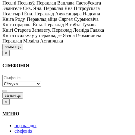
Песьні Песьняў. Пераклад Вацлава Ластоўскага
Эвангеле Сьв. Яна. Пераклад Яна Пятроўскага
Псалтыр i Ёна. Пераклад Аляксандара Надсана
Кніга Роду. Пераклад айца Сяргея Сурыновіча
Кніга прарока Ёны. Пераклад Вітаўта Тумаша
Кнігі Старога Запавету. Пераклад Леаніда Галяка
Кніга псальмаў у перакладзе Язэпа Германовіча
Пераклад Міхаіла Астапчыка
зачыніць
×
СІМФОНІЯ
зачыніць
×
МЕНЮ
пераклады
сімфонія