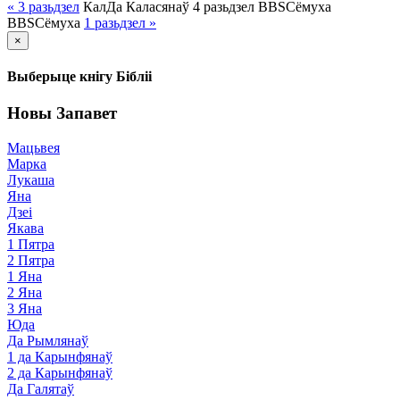
« 3
разьдзел
Кал
Да Каласянаў
4
разьдзел
BBS
Сёмуха
BBS
Сёмуха
1
разьдзел
»
×
Выберыце кнігу Бібліі
Новы Запавет
Мацьвея
Марка
Лукаша
Яна
Дзеі
Якава
1 Пятра
2 Пятра
1 Яна
2 Яна
3 Яна
Юда
Да Рымлянаў
1 да Карынфянаў
2 да Карынфянаў
Да Галятаў