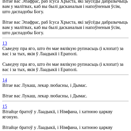
Вітае вас Эпафрас, раб Ісуса Хрыста, які заўсёды дабразычыць
вам у малітвах, каб вы былі дасканалыя і напоўненыя ўсім,
што даспадобы Богу.
Вітае вас Эпафрас, раб Ісуса Хрыста, які заўсёды дабразычыць
вам у малітвах, каб вы былі дасканалыя і напоўненыя ўсім,
што даспадобы Богу.
13
Сьведчу пра яго, што ён мае вялікую рупнасьць (і клопат) за
вас і за тых, якія ў Лаадыкіі і Ераполі.
Сьведчу пра яго, што ён мае вялікую рупнасьць (і клопат) за
вас і за тых, якія ў Лаадыкіі і Ераполі.
14
Вітае вас Лукаш, лекар любасны, і Дымас.
Вітае вас Лукаш, лекар любасны, і Дымас.
15
Вітайце братоў у Лаадыкіі, і Німфана, і хатнюю царкву
ягоную.
Вітайце братоў у Лаадыкіі, і Німфана, і хатнюю царкву