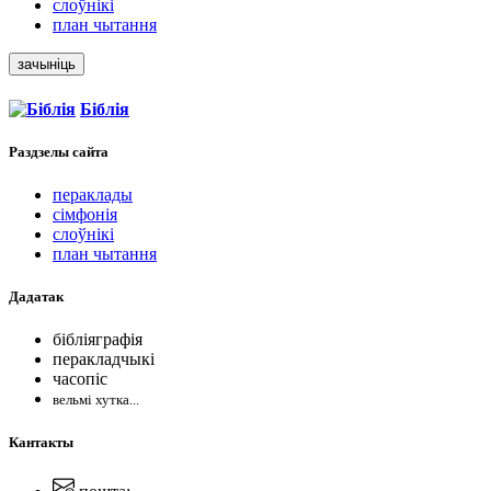
слоўнікі
план чытання
зачыніць
Біблія
Раздзелы
сайта
пераклады
сімфонія
слоўнікі
план чытання
Дадатак
бібліяграфія
перакладчыкі
часопіс
вельмі хутка...
Кантакты