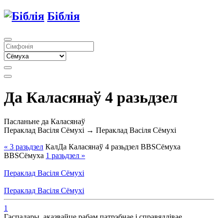
Біблія
Да Каласянаў 4 разьдзел
Пасланьне да Каласянаў
Пераклад Васіля Сёмухі → Пераклад Васіля Сёмухі
« 3
разьдзел
Кал
Да Каласянаў
4
разьдзел
BBS
Сёмуха
BBS
Сёмуха
1
разьдзел
»
Пераклад Васіля Сёмухі
Пераклад Васіля Сёмухі
1
Гаспадары, аказвайце рабам патрэбнае і справядлівае,