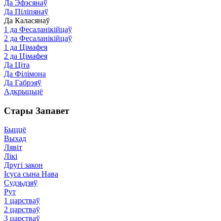
Да Эфэсянаў
Да Піліпянаў
Да Каласянаў
1 да Фесаланікійцаў
2 да Фесаланікійцаў
1 да Цімафея
2 да Цімафея
Да Ціта
Да Філімона
Да Габрэяў
Адкрыцьцё
Стары Запавет
Быццё
Выхад
Лявіт
Лікі
Другі закон
Ісуса сына Нава
Судзьдзяў
Рут
1 царстваў
2 царстваў
3 царстваў