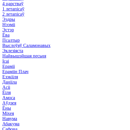
4 царстваў
1 летапісаў
2 летапісаў
Эздры
Нээміі
Эстэр
Ёва
Псалтыр
Выслоўяў Саламонавых
Эклезіяста
Найвышэйшая песьня
Ісаі
Ераміі
Ераміін Плач
Езэкііля
Данііла
Асіі
Ёіля
Амоса
Аўдзея
Ёны
Міхея
Навума
Абакума
Сафона