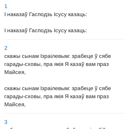
1
І наказаў Гасподзь Ісусу казаць:
І наказаў Гасподзь Ісусу казаць:
2
скажы сынам Ізраілевым: зрабеце ў сябе
гарады-сховы, пра якія Я казаў вам праз
Майсея,
скажы сынам Ізраілевым: зрабеце ў сябе
гарады-сховы, пра якія Я казаў вам праз
Майсея,
3