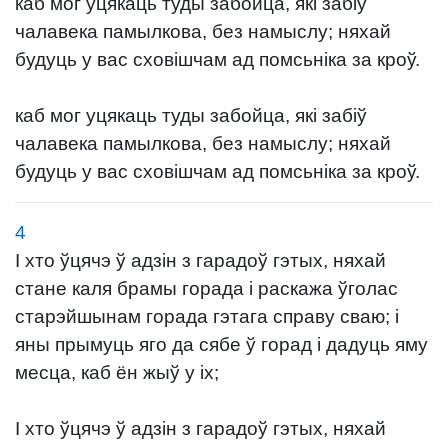
каб мог уцякаць туды забойца, які забіў
чалавека памылкова, без намыслу; няхай
будуць у вас сховішчам ад помсьніка за кроў.
каб мог уцякаць туды забойца, які забіў
чалавека памылкова, без намыслу; няхай
будуць у вас сховішчам ад помсьніка за кроў.
4
І хто ўцячэ ў адзін з гарадоў гэтых, няхай
стане каля брамы горада і раскажа ўголас
старэйшынам горада гэтага справу сваю; і
яны прымуць яго да сябе ў горад і дадуць яму
месца, каб ён жыў у іх;
І хто ўцячэ ў адзін з гарадоў гэтых, няхай