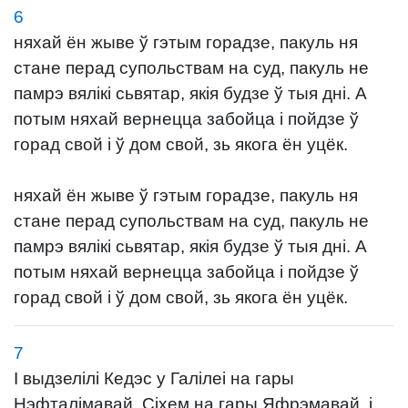
6
няхай ён жыве ў гэтым горадзе, пакуль ня
стане перад супольствам на суд, пакуль не
памрэ вялікі сьвятар, якія будзе ў тыя дні. А
потым няхай вернецца забойца і пойдзе ў
горад свой і ў дом свой, зь якога ён уцёк.
няхай ён жыве ў гэтым горадзе, пакуль ня
стане перад супольствам на суд, пакуль не
памрэ вялікі сьвятар, якія будзе ў тыя дні. А
потым няхай вернецца забойца і пойдзе ў
горад свой і ў дом свой, зь якога ён уцёк.
7
І выдзелілі Кедэс у Галілеі на гары
Нэфталімавай, Сіхем на гары Яфрэмавай, і