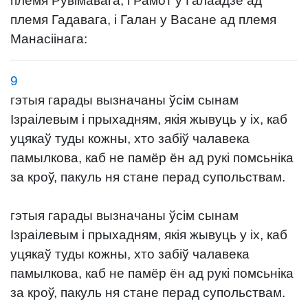
племя Рувімавага, і Рамот у Галаадзе ад
племя Гадавага, і Галан у Васане ад племя
Манасіінага:
9
гэтыя гарады вызначаны ўсім сынам
Ізраілевым і прыхадням, якія жывуць у іх, каб
уцякаў туды кожны, хто забіў чалавека
памылкова, каб не памёр ён ад рукі помсьніка
за кроў, пакуль ня стане перад супольствам.
гэтыя гарады вызначаны ўсім сынам
Ізраілевым і прыхадням, якія жывуць у іх, каб
уцякаў туды кожны, хто забіў чалавека
памылкова, каб не памёр ён ад рукі помсьніка
за кроў, пакуль ня стане перад супольствам.