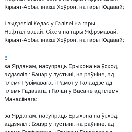
Кірыят-Арбы, інакш Хэўрон, на гары Юдавай;
І выдзелілі Кедэс у Галілеі на гары
Нэфталімавай, Сіхем на гары Яфрэмавай, і
Кірыят-Арбы, інакш Хэўрон, на гары Юдавай;
8
за Ярданам, насупраць Ерыхона на ўсход,
аддзялілі: Бэцэр у пустыні, на раўніне, ад
племя Рувімавага, і Рамот у Галаадзе ад
племя Гадавага, і Галан у Васане ад племя
Манасіінага:
за Ярданам, насупраць Ерыхона на ўсход,
аддзялілі: Бэцэр у пустыні, на раўніне, ад