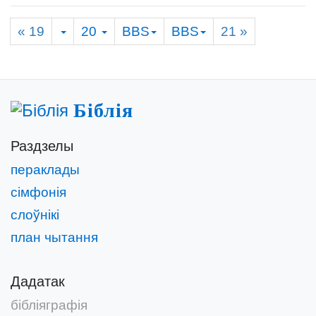
« 19
20
BBS
BBS
21
»
Біблія
Раздзелы
пераклады
сімфонія
слоўнікі
план чытання
Дадатак
бібліяграфія