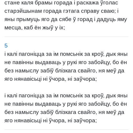
стане каля брамы горада і раскажа ўголас
старэйшынам горада гэтага справу сваю; і
яны прымуць яго да сябе ў горад і дадуць яму
месца, каб ён жыў у іх;
5
і калі пагоніцца за ім помсьнік за кроў, дык яны
не павінны выдаваць у рукі яго забойцу, бо ён
без намыслу забіў блізкага свайго, ня меў да
яго нянавісьці ні ўчора, ні заўчора;
і калі пагоніцца за ім помсьнік за кроў, дык яны
не павінны выдаваць у рукі яго забойцу, бо ён
без намыслу забіў блізкага свайго, ня меў да
яго нянавісьці ні ўчора, ні заўчора;