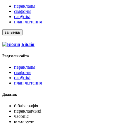
пераклады
сімфонія
слоўнікі
план чытання
зачыніць
Біблія
Раздзелы
сайта
пераклады
сімфонія
слоўнікі
план чытання
Дадатак
бібліяграфія
перакладчыкі
часопіс
вельмі хутка...