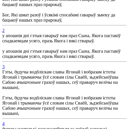
бацькоў нашых праз прарокаў,
Бог, Які шмат разоў і ўсякімі спосабамі гаварыў зьвеку да
бацькоў нашых праз прарокаў,
2
у апошнія дні гэтыя гаварыў нам праз Сына, Якога паставіў
спадкаемцам усяго, празь Якога і вякі стварыў.
у апошнія дні гэтыя гаварыў нам праз Сына, Якога паставіў
спадкаемцам усяго, празь Якога і вякі стварыў.
3
Гэты, будучы водбліскам славы Ягонай і вобразам істоты
Ягонай і трымаючы ўсё словам сілы Сваёй, зьдзейсьніўшы
Сабою ачышчэньне грахоў нашых, сеў праваруч велічы на
вышыні,
Гэты, будучы водбліскам славы Ягонай і вобразам істоты
Ягонай і трымаючы ўсё словам сілы Сваёй, зьдзейсьніўшы
Сабою ачышчэньне грахоў нашых, сеў праваруч велічы на
вышыні,
4
будучы настолькі дасканалейшым за анёлаў, наколькі