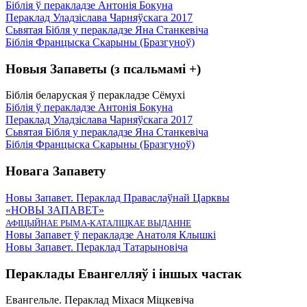
Біблія ў перакладзе Антонія Бокуна
Пераклад Уладзіслава Чарняўскага 2017
Сьвятая Бібля у перакладзе Яна Станкевіча
Біблія Францыска Скарыны (Бразгуноў)
Новыя Запаветы (з псальмамі +)
Біблія беларуская ў перакладзе Сёмухі
Біблія ў перакладзе Антонія Бокуна
Пераклад Уладзіслава Чарняўскага 2017
Сьвятая Бібля у перакладзе Яна Станкевіча
Біблія Францыска Скарыны (Бразгуноў)
Новага Запавету
Новы Запавет. Пераклад Праваслаўнай Царквы
«НОВЫ ЗАПАВЕТ»
АФІЦЫЙНАЕ РЫМА-КАТАЛІЦКАЕ ВЫДАННЕ
Новы Запавет ў перакладзе Анатоля Клышкi
Новы Запавет. Пераклад Татарыновіча
Пераклады Евангелляў і іншых частак
Евангельле. Пераклад Міхася Міцкевіча