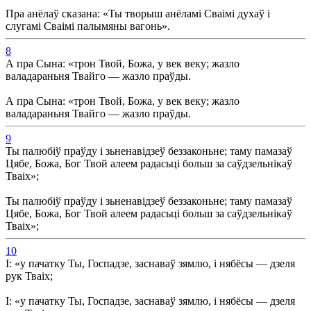
Пра анёлаў сказана: «Ты творыш анёламі Сваімі духаў і
слугамі Сваімі палымяны вагонь».
8
А пра Сына: «трон Твой, Божа, у век веку; жазло
валадараньня Твайго — жазло праўды.
А пра Сына: «трон Твой, Божа, у век веку; жазло
валадараньня Твайго — жазло праўды.
9
Ты палюбіў праўду і зьненавідзеў беззаконьне; таму памазаў
Цябе, Божа, Бог Твой алеем радасьці больш за саўдзельнікаў
Тваіх»;
Ты палюбіў праўду і зьненавідзеў беззаконьне; таму памазаў
Цябе, Божа, Бог Твой алеем радасьці больш за саўдзельнікаў
Тваіх»;
10
І: «у пачатку Ты, Госпадзе, заснаваў зямлю, і нябёсы — дзеля
рук Тваіх;
І: «у пачатку Ты, Госпадзе, заснаваў зямлю, і нябёсы — дзеля