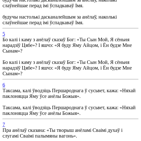
слаўнейшае перад імі ўспадкаваў Імя.
будучы настолькі дасканалейшым за анёлаў, наколькі
слаўнейшае перад імі ўспадкаваў Імя.
5
Бо калі і каму з анёлаў сказаў Бог: «Ты Сын Мой, Я сёньня
нарадзіў Цябе»? І яшчэ: «Я буду Яму Айцом, і Ён будзе Мне
Сынам»?
Бо калі і каму з анёлаў сказаў Бог: «Ты Сын Мой, Я сёньня
нарадзіў Цябе»? І яшчэ: «Я буду Яму Айцом, і Ён будзе Мне
Сынам»?
6
Таксама, калі ўводзіць Першароднага ў сусьвет, кажа: «Няхай
паклоняцца Яму ўсе анёлы Божыя».
Таксама, калі ўводзіць Першароднага ў сусьвет, кажа: «Няхай
паклоняцца Яму ўсе анёлы Божыя».
7
Пра анёлаў сказана: «Ты творыш анёламі Сваімі духаў і
слугамі Сваімі палымяны вагонь».