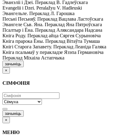
Эванэліі і Дзеі. Пераклад В. Гадлеўскага
Evangelii і Dzei. Рeralažyu V. Hadleuski
Эвангельле. Пераклад Л. Гарошка
Песьні Песьняў. Пераклад Вацлава Ластоўскага
Эвангеле Сьв. Яна. Пераклад Яна Пятроўскага
Псалтыр i Ёна. Пераклад Аляксандара Надсана
Кніга Роду. Пераклад айца Сяргея Сурыновіча
Кніга прарока Ёны. Пераклад Вітаўта Тумаша
Кнігі Старога Запавету. Пераклад Леаніда Галяка
Кніга псальмаў у перакладзе Язэпа Германовіча
Пераклад Міхаіла Астапчыка
зачыніць
×
СІМФОНІЯ
зачыніць
×
МЕНЮ