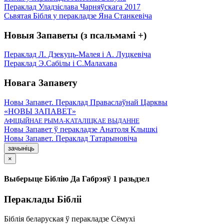
Пераклад Уладзіслава Чарняўскага 2017
Сьвятая Бібля у перакладзе Яна Станкевіча
Новыя Запаветы (з псальмамі +)
Пераклад Л. Дзекуць-Малея і А. Луцкевіча
Пераклад Э.Сабілы і С.Малахава
Новага Запавету
Новы Запавет. Пераклад Праваслаўнай Царквы
«НОВЫ ЗАПАВЕТ»
АФІЦЫЙНАЕ РЫМА-КАТАЛІЦКАЕ ВЫДАННЕ
Новы Запавет ў перакладзе Анатоля Клышкi
Новы Запавет. Пераклад Татарыновіча
зачыніць
×
Выберыце Біблію Да Габрэяў 1 разьдзел
Пераклады Бібліі
Біблія беларуская ў перакладзе Сёмухі