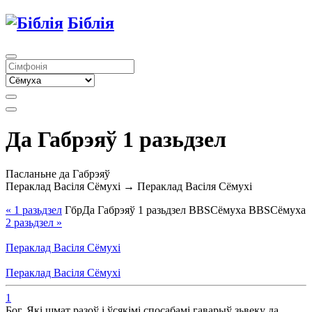
Біблія
Да Габрэяў 1 разьдзел
Пасланьне да Габрэяў
Пераклад Васіля Сёмухі → Пераклад Васіля Сёмухі
« 1
разьдзел
Гбр
Да Габрэяў
1
разьдзел
BBS
Сёмуха
BBS
Сёмуха
2
разьдзел
»
Пераклад Васіля Сёмухі
Пераклад Васіля Сёмухі
1
Бог, Які шмат разоў і ўсякімі спосабамі гаварыў зьвеку да