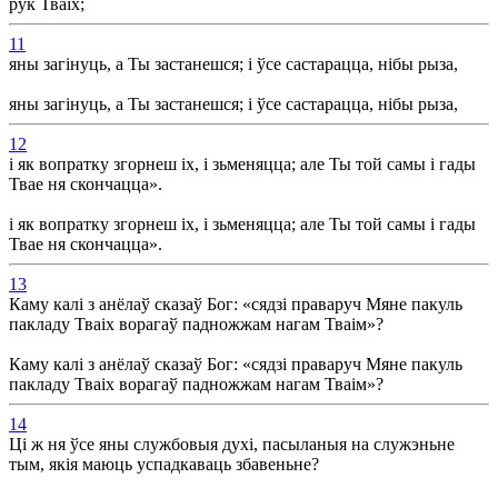
рук Тваіх;
11
яны загінуць, а Ты застанешся; і ўсе састарацца, нібы рыза,
яны загінуць, а Ты застанешся; і ўсе састарацца, нібы рыза,
12
і як вопратку згорнеш іх, і зьменяцца; але Ты той самы і гады
Твае ня скончацца».
і як вопратку згорнеш іх, і зьменяцца; але Ты той самы і гады
Твае ня скончацца».
13
Каму калі з анёлаў сказаў Бог: «сядзі праваруч Мяне пакуль
пакладу Тваіх ворагаў падножжам нагам Тваім»?
Каму калі з анёлаў сказаў Бог: «сядзі праваруч Мяне пакуль
пакладу Тваіх ворагаў падножжам нагам Тваім»?
14
Ці ж ня ўсе яны службовыя духі, пасыланыя на служэньне
тым, якія маюць успадкаваць збавеньне?