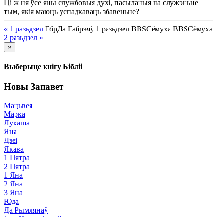
Ці ж ня ўсе яны службовыя духі, пасыланыя на служэньне
тым, якія маюць успадкаваць збавеньне?
« 1
разьдзел
Гбр
Да Габрэяў
1
разьдзел
BBS
Сёмуха
BBS
Сёмуха
2
разьдзел
»
×
Выберыце кнігу Бібліі
Новы Запавет
Мацьвея
Марка
Лукаша
Яна
Дзеі
Якава
1 Пятра
2 Пятра
1 Яна
2 Яна
3 Яна
Юда
Да Рымлянаў