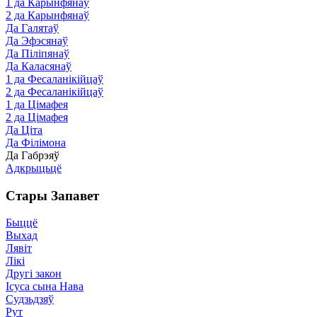
1 да Карынфянаў
2 да Карынфянаў
Да Галятаў
Да Эфэсянаў
Да Піліпянаў
Да Каласянаў
1 да Фесаланікійцаў
2 да Фесаланікійцаў
1 да Цімафея
2 да Цімафея
Да Ціта
Да Філімона
Да Габрэяў
Адкрыцьцё
Стары Запавет
Быццё
Выхад
Лявіт
Лікі
Другі закон
Ісуса сына Нава
Судзьдзяў
Рут