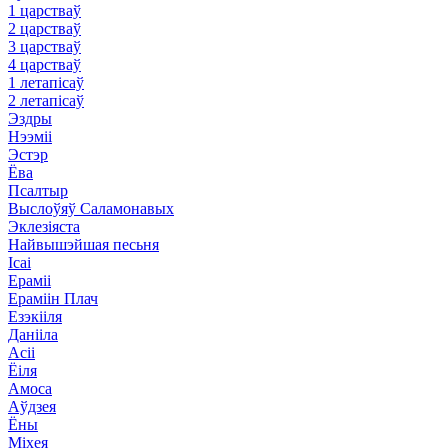
1 царстваў
2 царстваў
3 царстваў
4 царстваў
1 летапісаў
2 летапісаў
Эздры
Нээміі
Эстэр
Ёва
Псалтыр
Выслоўяў Саламонавых
Эклезіяста
Найвышэйшая песьня
Ісаі
Ераміі
Ераміін Плач
Езэкііля
Данііла
Асіі
Ёіля
Амоса
Аўдзея
Ёны
Міхея