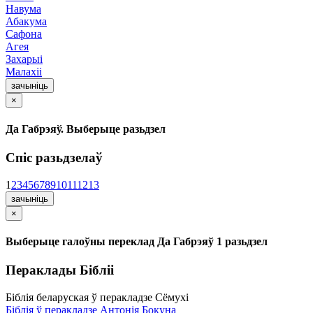
Навума
Абакума
Сафона
Агея
Захарыі
Малахіі
зачыніць
×
Да Габрэяў. Выберыце разьдзел
Спіс разьдзелаў
1
2
3
4
5
6
7
8
9
10
11
12
13
зачыніць
×
Выберыце галоўны переклад Да Габрэяў 1 разьдзел
Пераклады Бібліі
Біблія беларуская ў перакладзе Сёмухі
Біблія ў перакладзе Антонія Бокуна