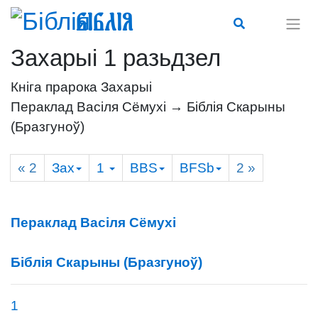
Біблія
Захарыі 1 разьдзел
Кніга прарока Захарыі
Пераклад Васіля Сёмухі → Біблія Скарыны
(Бразгуноў)
« 2
Зах
1
BBS
BFSb
2
»
Пераклад Васіля Сёмухі
Біблія Скарыны (Бразгуноў)
1