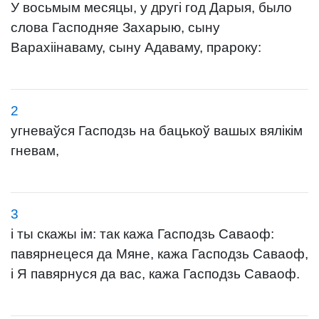
У восьмым месяцы, у другі год Дарыя, было
слова Гасподняе Захарыю, сыну
Варахіінаваму, сыну Адаваму, прароку:
2
угневаўся Гасподзь на бацькоў вашых вялікім
гневам,
3
і ты скажы ім: так кажа Гасподзь Саваоф:
павярнецеся да Мяне, кажа Гасподзь Саваоф,
і Я павярнуся да вас, кажа Гасподзь Саваоф.