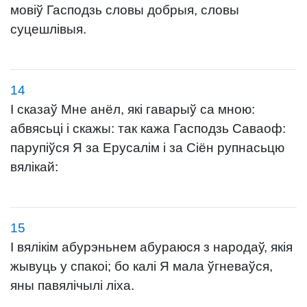
мовіў Гасподзь словы добрыя, словы
суцешлівыя.
14
І сказаў Мне анёл, які гаварыў са мною:
абвясьці і скажы: так кажа Гасподзь Саваоф:
парупіўся Я за Ерусалім і за Сіён рупнасьцю
вялікай:
15
І вялікім абурэньнем абураюся з народаў, якія
жывуць у спакоі; бо калі Я мала ўгневаўся,
яны павялічылі ліха.