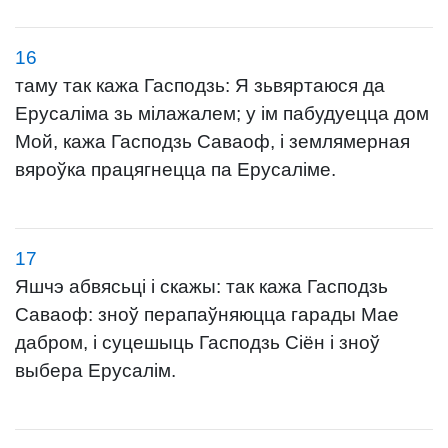
16
таму так кажа Гасподзь: Я зьвяртаюся да
Ерусаліма зь мілажалем; у ім пабудуецца дом
Мой, кажа Гасподзь Саваоф, і землямерная
вяроўка працягнецца па Ерусаліме.
17
Яшчэ абвясьці і скажы: так кажа Гасподзь
Саваоф: зноў перапаўняюцца гарады Мае
дабром, і суцешыць Гасподзь Сіён і зноў
выбера Ерусалім.