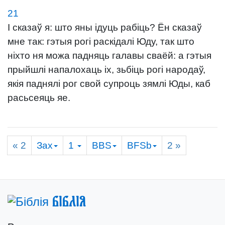
21
І сказаў я: што яны ідуць рабіць? Ён сказаў
мне так: гэтыя рогі раскідалі Юду, так што
ніхто ня можа падняць галавы сваёй: а гэтыя
прыйшлі напалохаць іх, зьбіць рогі народаў,
якія паднялі рог свой супроць зямлі Юды, каб
расьсеяць яе.
« 2
Зах
1
BBS
BFSb
2
»
Біблія