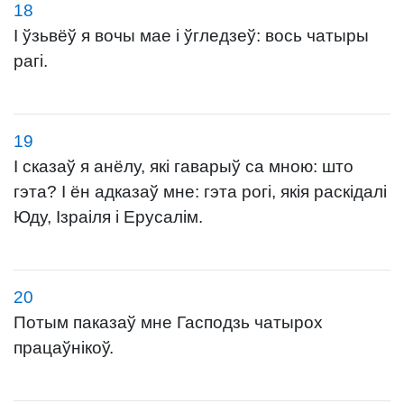
18
І ўзьвёў я вочы мае і ўгледзеў: вось чатыры
рагі.
19
І сказаў я анёлу, які гаварыў са мною: што
гэта? І ён адказаў мне: гэта рогі, якія раскідалі
Юду, Ізраіля і Ерусалім.
20
Потым паказаў мне Гасподзь чатырох
працаўнікоў.