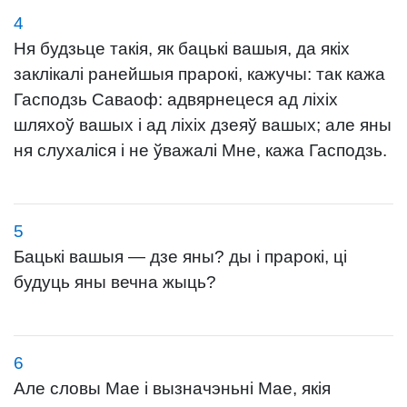
4
Ня будзьце такія, як бацькі вашыя, да якіх
заклікалі ранейшыя прарокі, кажучы: так кажа
Гасподзь Саваоф: адвярнецеся ад ліхіх
шляхоў вашых і ад ліхіх дзеяў вашых; але яны
ня слухаліся і не ўважалі Мне, кажа Гасподзь.
5
Бацькі вашыя — дзе яны? ды і прарокі, ці
будуць яны вечна жыць?
6
Але словы Мае і вызначэньні Мае, якія