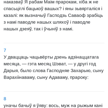
наказваў Я рабам Маім прарокам, хіба ж не
спасьціглі бацькоў вашых? і яны зьвярталіся і
казалі: як вызначыў Гасподзь Саваоф зрабіць
з намі паводле нашых шляхоў і паводле
нашых дзеяў, так і ўчыніў з намі.
7
У дваццаць чацьвёрты дзень адзінаццатага
месяца, — гэта месяц Шэват, — у другі год
Дарыя, было слова Гасподняе Захарыю, сыну
Варахіінаваму, сыну Адаваму, прароку:
8
уначы бачыў я ўяву: вось, муж на рыжым кані