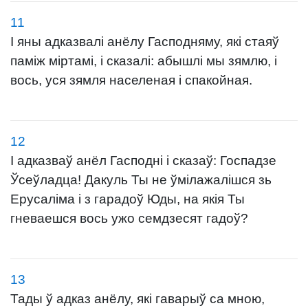
11
І яны адказвалі анёлу Гасподняму, які стаяў
паміж міртамі, і сказалі: абышлі мы зямлю, і
вось, уся зямля населеная і спакойная.
12
І адказваў анёл Гасподні і сказаў: Госпадзе
Ўсеўладца! Дакуль Ты не ўмілажалішся зь
Ерусаліма і з гарадоў Юды, на якія Ты
гневаешся вось ужо семдзесят гадоў?
13
Тады ў адказ анёлу, які гаварыў са мною,