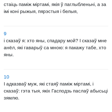
стаіць паміж міртамі, якія ў паглыбленьні, а за
імі коні рыжыя, пярэстыя і белыя,
9
і сказаў я: хто яны, спадару мой? І сказаў мне
анёл, які гаварыў са мною: я пакажу табе, хто
яны.
10
І адказваў муж, які стаяў паміж міртамі, і
сказаў: гэта тыя, якіх Гасподзь паслаў абысьці
зямлю.