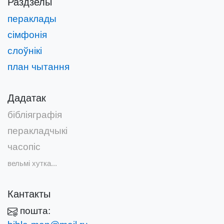
Раздзелы
пераклады
сімфонія
слоўнікі
план чытання
Дадатак
бібліяграфія
перакладчыкі
часопіс
вельмі хутка...
Кантакты
пошта: