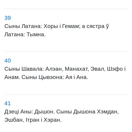
39
Сыны Латана: Хоры і Гемам; а сястра ў
Латана: Тымна.
40
Сыны Шавала: Алэан, Манахат, Эвал, Шэфо і
Анам. Сыны Цывэона: Ая і Ана.
41
Дзеці Аны: Дышон. Сыны Дышона Хэмдан,
Эшбан, Ітран і Хэран.