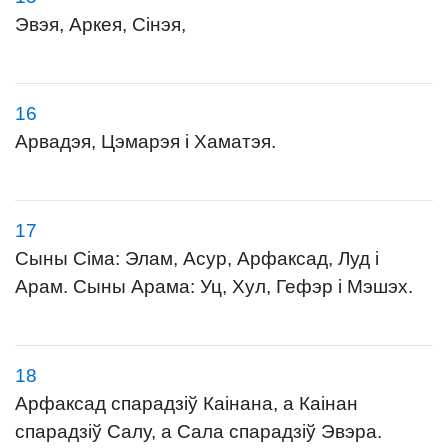
Эвэя, Аркея, Сінэя,
16
Арвадэя, Цэмарэя і Хаматэя.
17
Сыны Сіма: Элам, Асур, Арфаксад, Луд і
Арам. Сыны Арама: Уц, Хул, Гефэр і Мэшэх.
18
Арфаксад спарадзіў Каінана, а Каінан
спарадзіў Салу, а Сала спарадзіў Эвэра.