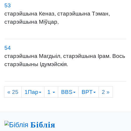
53
старэйшына Кеназ, старэйшына Тэман,
старэйшына Міўцар,
54
старэйшына Магдыіл, старэйшына Ірам. Вось
старэйшыны Ідумэйскія.
« 25
1Пар
1
BBS
BPT
2
»
Біблія