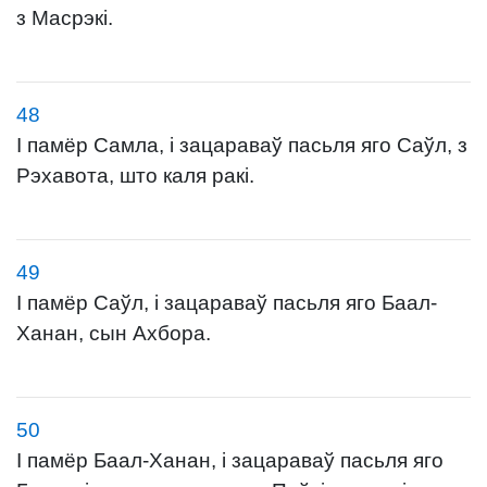
з Масрэкі.
48
І памёр Самла, і зацараваў пасьля яго Саўл, з
Рэхавота, што каля ракі.
49
І памёр Саўл, і зацараваў пасьля яго Баал-
Ханан, сын Ахбора.
50
І памёр Баал-Ханан, і зацараваў пасьля яго