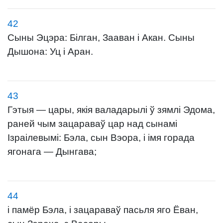
42
Сыны Эцэра: Білган, Зааван і Акан. Сыны
Дышона: Уц і Аран.
43
Гэтыя — цары, якія валадарылі ў зямлі Эдома,
раней чым зацараваў цар над сынамі
Ізраілевымі: Бэла, сын Вэора, і імя горада
ягонага — Дынгава;
44
і памёр Бэла, і зацараваў пасьля яго Ёван,