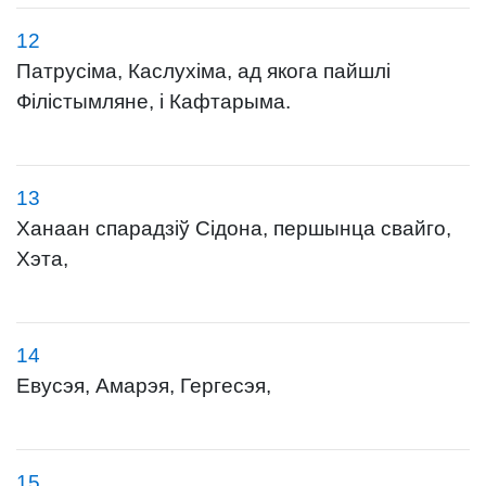
12
Патрусіма, Каслухіма, ад якога пайшлі
Філістымляне, і Кафтарыма.
13
Ханаан спарадзіў Сідона, першынца свайго,
Хэта,
14
Евусэя, Амарэя, Гергесэя,
15