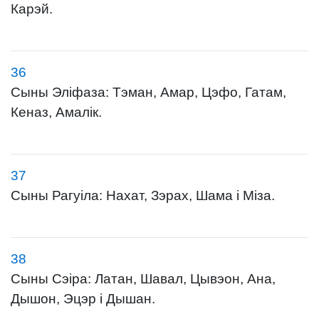
Карэй.
36
Сыны Эліфаза: Тэман, Амар, Цэфо, Гатам,
Кеназ, Амалік.
37
Сыны Рагуіла: Нахат, Зэрах, Шама і Міза.
38
Сыны Сэіра: Латан, Шавал, Цывэон, Ана,
Дышон, Эцэр і Дышан.