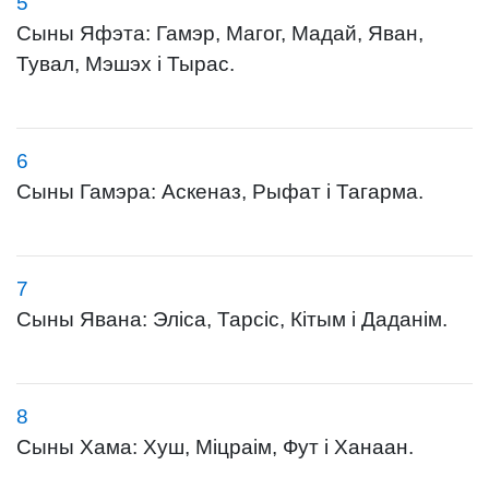
5
Сыны Яфэта: Гамэр, Магог, Мадай, Яван,
Тувал, Мэшэх і Тырас.
6
Сыны Гамэра: Аскеназ, Рыфат і Тагарма.
7
Сыны Явана: Эліса, Тарсіс, Кітым і Даданім.
8
Сыны Хама: Хуш, Міцраім, Фут і Ханаан.