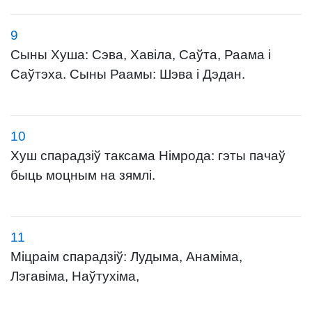
9
Сыны Хуша: Сэва, Хавіла, Саўта, Раама і
Саўтэха. Сыны Раамы: Шэва і Дэдан.
10
Хуш спарадзіў таксама Німрода: гэты пачаў
быць моцным на зямлі.
11
Міцраім спарадзіў: Лудыма, Анаміма,
Лэгавіма, Наўтухіма,