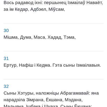
Вось радавод іхні: першынец Ізмаілаў Наваёт,
за ім Кедар, Адбэел, Міўсам,
30
Мішма, Дума, Маса, Хадад, Тэма,
31
Ертур, Нафіш і Кедма. Гэта сыны Ізмаілавыя.
32
Сыны Хэтуры, наложніцы Абрагамавай: яна
нарадзіла Зімрана, Ёкшана, Мэдана,
Мадыяна, Ішбака і Шуаха. Сыны Ёкшана: