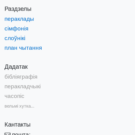
Раздзелы
пераклады
сімфонія
слоўнікі
план чытання
Дадатак
бібліяграфія
перакладчыкі
часопіс
вельмі хутка...
Кантакты
пошта: