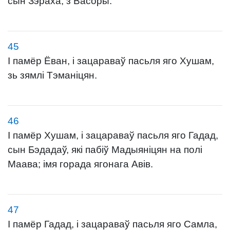
сын Зэраха, з Васоры.
45
І памёр Ёван, і зацараваў пасьля яго Хушам,
зь зямлі Тэманіцян.
46
І памёр Хушам, і зацараваў пасьля яго Гадад,
сын Бэдадаў, які пабіў Мадыяніцян на полі
Маава; імя горада ягонага Авів.
47
І памёр Гадад, і зацараваў пасьля яго Самла,