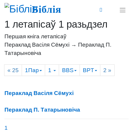
Біблія
1 летапісаў 1 разьдзел
Першая кніга летапісаў
Пераклад Васіля Сёмухі → Пераклад П.
Татарыновіча
« 25
1Пар
1
BBS
BPT
2
»
Пераклад Васіля Сёмухі
Пераклад П. Татарыновіча
1