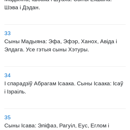
Шэва і Дэдан.
33
Сыны Мадыяна: Эфа, Эфэр, Ханох, Авіда і
Элдага. Усе гэтыя сыны Хэтуры.
34
І спарадзіў Абрагам Ісаака. Сыны Ісаака: Ісаў
і Ізраіль.
35
Сыны Ісава: Эліфаз, Рагуіл, Еус, Еглом і