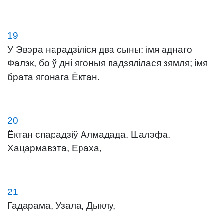
19
У Эвэра нарадзіліся два сыны: імя аднаго
Фалэк, бо ў дні ягоныя падзялілася зямля; імя
брата ягонага Ёктан.
20
Ёктан спарадзіў Алмадада, Шалэфа,
Хацармавэта, Ераха,
21
Гадарама, Узала, Дыклу,