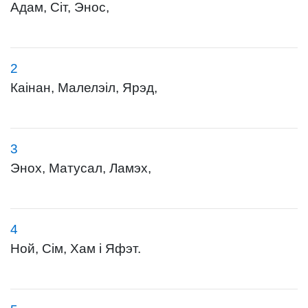
Адам, Сіт, Энос,
2
Каінан, Малелэіл, Ярэд,
3
Энох, Матусал, Ламэх,
4
Ной, Сім, Хам і Яфэт.