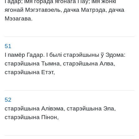
Гадар; імя горада ягонага Паў; імя жонкі
ягонай Мэгэтавэель, дачка Матрэда, дачка
Мэзагава.
51
І памёр Гадар. І былі старэйшыны ў Эдома:
старэйшына Тымна, старэйшына Алва,
старэйшына Етэт,
52
старэйшына Алівэма, старэйшына Эла,
старэйшына Пінон,