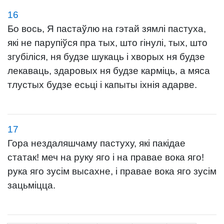
16
Бо вось, Я пастаўлю на гэтай зямлі пастуха,
які не парупіўся пра тых, што гінулі, тых, што
згубіліся, ня будзе шукаць і хворых ня будзе
лекаваць, здаровых ня будзе карміць, а мяса
тлустых будзе есьці і капыты іхнія адарве.
17
Гора нездаляшчаму пастуху, які пакідае
статак! меч на руку яго і на правае вока яго!
рука яго зусім высахне, і правае вока яго зусім
зацьміцца.