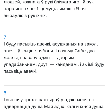
людзей, кожнага ў рукі блізкага яго і ў рукі
цара яго, і яны біцьмуць зямлю, і Я ня
выбаўлю з рук іхніх.
7
І буду пасьвіць авечкі, асуджаныя на закол,
авечкі ў ісьціне нябогія. І вазьму Сабе два
жазлы, і назаву адзін — добрым
упадабаньнем, другі — кайданамі, і зь імі буду
пасьвіць авечкі.
8
І зьнішчу трох з пастыраў у адзін месяц; і
адвернецца душа Мая ад іх, калі й іхняя душа