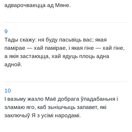
адварочваецца ад Мяне.
9
Тады скажу: ня буду пасьвіць вас; якая
памірае — хай памірае, і якая гіне — хай гіне,
а якія застаюцца, хай ядуць плоць адна
адной.
10
І вазьму жазло Маё добрага ўпадабаньня і
зламаю яго, каб зьнішчыць запавет, які
заключыў Я з усімі народамі.