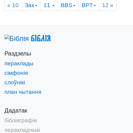
« 10
Зах
11
BBS
BPT
12
»
Біблія
Раздзелы
пераклады
сімфонія
слоўнікі
план чытання
Дадатак
бібліяграфія
перакладчыкі