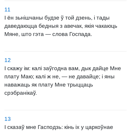
11
І ён зьнішчаны будзе ў той дзень, і тады
даведаюцца бедныя з авечак, якія чакаюць
Мяне, што гэта — слова Госпада.
12
І скажу ім: калі заўгодна вам, дык дайце Мне
плату Маю; калі ж не, — не давайце; і яны
наважаць як плату Мне трыццаць
срэбранікаў.
13
І сказаў мне Гасподзь: кінь іх у царкоўнае