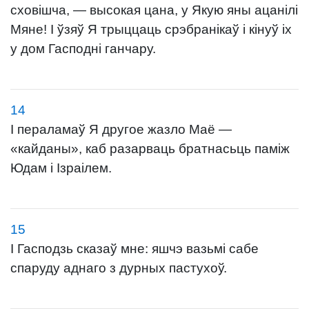
сховішча, — высокая цана, у Якую яны ацанілі
Мяне! І ўзяў Я трыццаць срэбранікаў і кінуў іх
у дом Гасподні ганчару.
14
І пераламаў Я другое жазло Маё —
«кайданы», каб разарваць братнасьць паміж
Юдам і Ізраілем.
15
І Гасподзь сказаў мне: яшчэ вазьмі сабе
спаруду аднаго з дурных пастухоў.