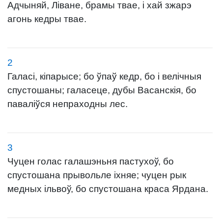
Адчыняй, Ліване, брамы твае, і хай зжарэ
агонь кедры твае.
2
Галасі, кіпарысе; бо ўпаў кедр, бо і велічныя
спустошаны; галасеце, дубы Васанскія, бо
паваліўся непраходны лес.
3
Чуцен голас галашэньня пастухоў, бо
спустошана прывольле іхняе; чуцен рык
медных ільвоў, бо спустошана краса Ярдана.