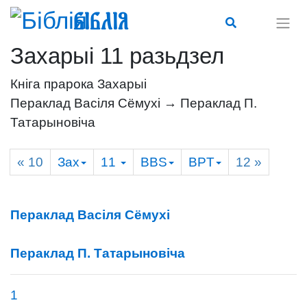
Біблія
Захарыі 11 разьдзел
Кніга прарока Захарыі
Пераклад Васіля Сёмухі → Пераклад П.
Татарыновіча
« 10
Зах
11
BBS
BPT
12
»
Пераклад Васіля Сёмухі
Пераклад П. Татарыновіча
1