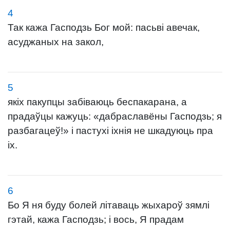
4
Так кажа Гасподзь Бог мой: пасьві авечак,
асуджаных на закол,
5
якіх пакупцы забіваюць беспакарана, а
прадаўцы кажуць: «дабраславёны Гасподзь; я
разбагацеў!» і пастухі іхнія не шкадуюць пра
іх.
6
Бо Я ня буду болей літаваць жыхароў зямлі
гэтай, кажа Гасподзь; і вось, Я прадам