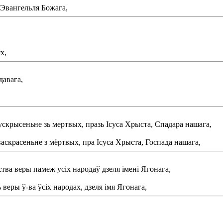
 Эвангельля Божага,
х,
давага,
скрысеньне зь мертвых, празь Ісуса Хрыста, Спадара нашага,
васкрасеньне з мёртвых, пра Ісуса Хрыста, Госпада нашага,
тва веры памеж усіх народаў дзеля імені Ягонага,
веры ў-ва ўсіх народах, дзеля імя Ягонага,