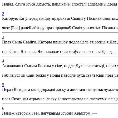
Павал, слуга Ісуса Хрыста, пакліканы апостал, аддзелены дзеля
2
Каторую Ён уперад абяцаў прарокамі Сваімі ў Пісьмах сьвятых,
якое [Бог] раней абяцаў праз прарокаў Сваіх у сьвятых Пісаньня
3
Праз Сына Свайго, Каторы прышоў подле цела з насеньня Даві
пра Сына Ягонага, Які паводле цела стаўся з насеньня Давіда,
4
Агалашаны Сынам Божым у сіле, подле Духа сьвятасьці, пераз у
і аб’явіўся як Сын Божы ў моцы паводле духа сьвятасьці праз у
5
Пераз Каторага мы адзяржалі ласку а апосталства да паслухменс
праз Якога мы атрымалі ласку і апостальства на паслухмянасьць 
6
Памеж каторых і вы, пагуканыя Ісусам Хрыстом, —