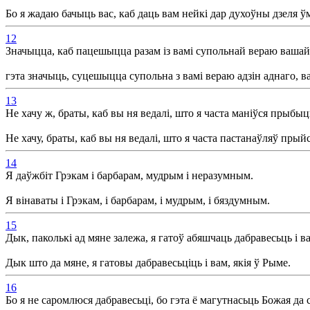
Бо я жадаю бачыць вас, каб даць вам нейкі дар духоўны дзеля 
12
Значыцца, каб пацешыцца разам із вамі супольнай вераю вашай 
гэта значыць, суцешыцца супольна з вамі вераю адзін аднаго, в
13
Не хачу ж, браты, каб вы ня ведалі, што я часта маніўся прыбыць 
Не хачу, браты, каб вы ня ведалі, што я часта пастанаўляў прыйсь
14
Я даўжбіт Грэкам і барбарам, мудрым і неразумным.
Я вінаваты і Грэкам, і барбарам, і мудрым, і бяздумным.
15
Дык, паколькі ад мяне залежа, я гатоў абяшчаць дабравесьць і в
Дык што да мяне, я гатовы дабравесьціць і вам, якія ў Рыме.
16
Бо я не саромлюся дабравесьці, бо гэта ё магутнасьць Божая да