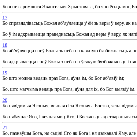
Бо я не саромлюся Эвангельля Хрыстовага, бо яно ёсьць моц Бо
17
Бо справядлівасьць Божая аб’яўляецца ў ёй зь веры ў веру, як н
Бо ў ім адкрываецца праведнасьць Божая ад веры ў веру, як нап
18
Бо аб’яўляецца гнеў Божы зь неба на кажную бязбожнасьць а не
Бо адкрываецца гнеў Божы з неба на ўсякую бязбожнасьць і ня
19
Бо што можна ведаць праз Бога, яўна ім, бо Бог аб’явіў ім;
Бо, што магчыма ведаць пра Бога, яўна для іх, бо Бог выявіў ім.
20
Бо нявідомыя Ягоныя, вечная сіла Ягоная а Боства, ясна відомы
Бо нябачнае Яго, і вечная моц Яго, і Боскасьць ад стварэньня с
21
Бо, пазнаўшы Бога, ня сьцілі Яго як Бога і ня дзякавалі Яму, ал