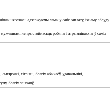
бячы нягожае і адзержуючы самы ў сабе заплату, іхнаму аблуду
з мужчынамі непрыстойнасьць робячы і атрымліваючы ў саміх
сьпярэчкі, хітрыні, благіх абычаёў, удаваньнікі,
упу, благіх звычаяў,