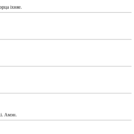
эрца іхняе.
і. Амэн.