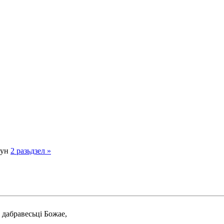
кун
2
разьдзел
»
 дабравесьці Божае,