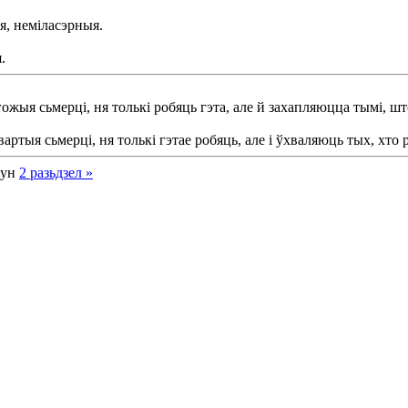
я, неміласэрныя.
.
жыя сьмерці, ня толькі робяць гэта, але й захапляюцца тымі, шт
тыя сьмерці, ня толькі гэтае робяць, але і ўхваляюць тых, хто ро
кун
2
разьдзел
»