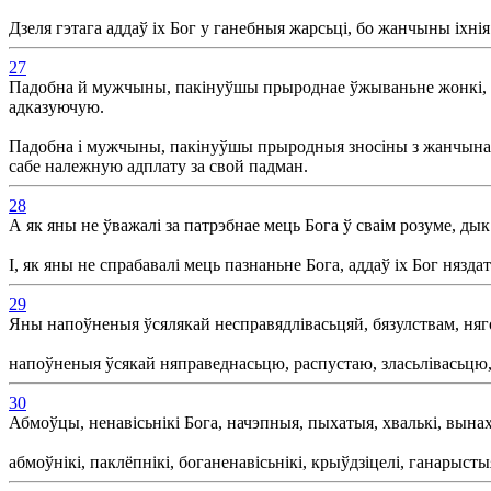
Дзеля гэтага аддаў іх Бог у ганебныя жарсьці, бо жанчыны іхн
27
Падобна й мужчыны, пакінуўшы прыроднае ўжываньне жонкі, заг
адказуючую.
Падобна і мужчыны, пакінуўшы прыродныя зносіны з жанчынамі
сабе належную адплату за свой падман.
28
А як яны не ўважалі за патрэбнае мець Бога ў сваім розуме, дык
І, як яны не спрабавалі мець пазнаньне Бога, аддаў іх Бог нязд
29
Яны напоўненыя ўсялякай несправядлівасьцяй, бязулствам, нягодн
напоўненыя ўсякай няправеднасьцю, распустаю, зласьлівасьцю, х
30
Абмоўцы, ненавісьнікі Бога, начэпныя, пыхатыя, хвалькі, вынах
абмоўнікі, паклёпнікі, боганенавісьнікі, крыўдзіцелі, ганарыс