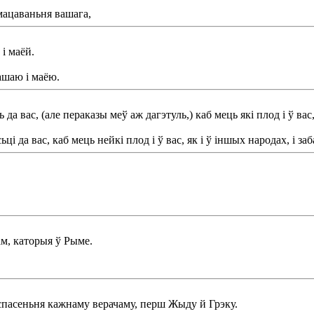
ўмацаваньня вашага,
і маёй.
ашаю і маёю.
да вас, (але пераказы меў аж дагэтуль,) каб мець які плод і ў вас
ці да вас, каб мець нейкі плод і ў вас, як і ў іншых народах, і з
ам, каторыя ў Рыме.
 спасеньня кажнаму верачаму, перш Жыду й Грэку.