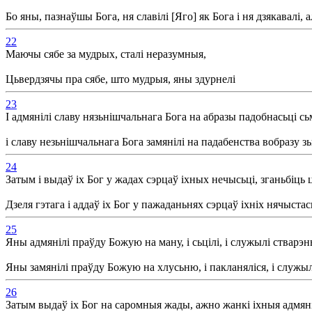
Бо яны, пазнаўшы Бога, ня славілі [Яго] як Бога і ня дзякавалі,
22
Маючы сябе за мудрых, сталі неразумныя,
Цьвердзячы пра сябе, што мудрыя, яны здурнелі
23
І адмянілі славу нязьнішчальнага Бога на абразы падобнасьці сь
і славу незьнішчальнага Бога замянілі на падабенства вобразу зь
24
Затым і выдаў іх Бог у жадах сэрцаў іхных нечысьці, зганьбіць
Дзеля гэтага і аддаў іх Бог у пажаданьнях сэрцаў іхніх нячыста
25
Яны адмянілі праўду Божую на ману, і сьцілі, і служылі стварэ
Яны замянілі праўду Божую на хлусьню, і пакланяліся, і служыл
26
Затым выдаў іх Бог на саромныя жады, ажно жанкі іхныя адмян