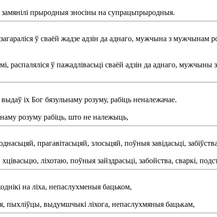
ія замянілі прыродныя зносіны на супрацьпрыродныя.
араліся ў сваёй жадзе адзін да аднаго, мужчына з мужчынам ро
, распаляліся ў пажадлівасьці сваёй адзін да аднаго, мужчыны 
 выдаў іх Бог бязульнаму розуму, рабіць неналежачае.
атнаму розуму рабіць, што не належыць,
асьцяй, прагавітасьцяй, злосьцяй, поўныя завідасьці, забіўства, 
цівасьцю, ліхотаю, поўныя зайздрасьці, забойства, сваркі, подст
однікі на ліха, непаслухменыя бацьком,
тыя, пыхліўцы, выдумшчыкі ліхога, непаслухмяныя бацькам,