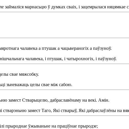
 але займаліся марнасьцю ў думках сваіх, і зацемрылася няцямкае с
мяротнага чалавека а птушак а чацьвераногіх а паўзуноў.
нішчальнага чалавека, і птушак, і чатырохногіх, і паўзуноў.
 целы свае мяжсобку.
сьці зьневажаць целы свае між сабою.
ньню замест Стварыцелю, дабраславёнаму на векі. Амін.
і стварэньню замест Таго, Які стварыў, Які дабраслаўлёны на вяк
ілі прыроднае ўжываньне на праціўнае прыродзе;