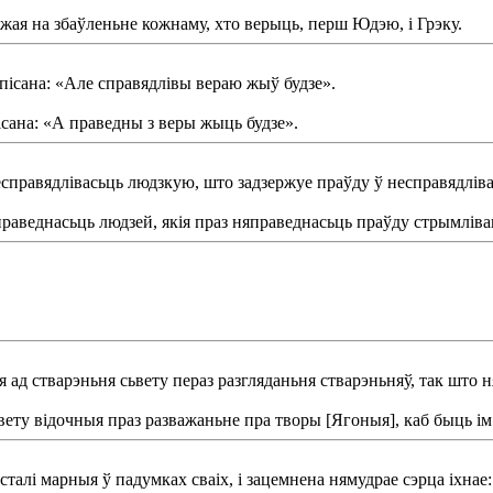
жая на збаўленьне кожнаму, хто верыць, перш Юдэю, і Грэку.
апісана: «Але справядлівы вераю жыў будзе».
ісана: «А праведны з веры жыць будзе».
справядлівасьць людзкую, што задзержуе праўду ў несправядліва
праведнасьць людзей, якія праз няправеднасьць праўду стрымлів
я ад стварэньня сьвету пераз разгляданьня стварэньняў, так што 
ьвету відочныя праз разважаньне пра творы [Ягоныя], каб быць ім
е сталі марныя ў падумках сваіх, і зацемнена нямудрае сэрца іхнае: