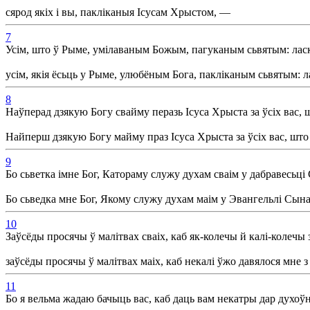
сярод якіх і вы, пакліканыя Ісусам Хрыстом, —
7
Усім, што ў Рыме, умілаваным Божым, пагуканым сьвятым: ласка
усім, якія ёсьць у Рыме, улюбёным Бога, пакліканым сьвятым: л
8
Наўперад дзякую Богу свайму перазь Ісуса Хрыста за ўсіх вас, 
Найперш дзякую Богу майму праз Ісуса Хрыста за ўсіх вас, што 
9
Бо сьветка імне Бог, Катораму служу духам сваім у дабравесьц
Бо сьведка мне Бог, Якому служу духам маім у Эвангельлі Сын
10
Заўсёды просячы ў малітвах сваіх, каб як-колечы й калі-колечы 
заўсёды просячы ў малітвах маіх, каб некалі ўжо давялося мне з
11
Бо я вельма жадаю бачыць вас, каб даць вам некатры дар духоў