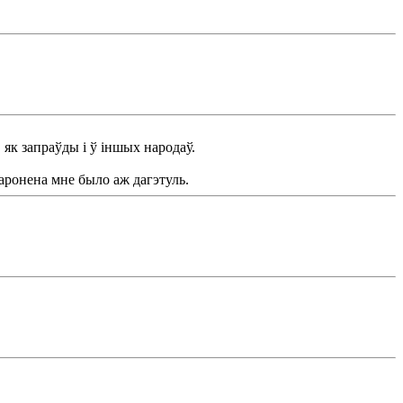
, як запраўды і ў іншых народаў.
абаронена мне было аж дагэтуль.