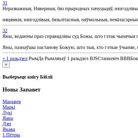
31
Неразважныя, Няверныя, бяз прыродных пачуцьцяў, нязгодлівы
няцямкія, нязгодлівыя, бязьлітасныя, няўмольныя, неміласэрныя
32
Яны, ведаючы праз справядлівы суд Божы, што гэтак чынячыя го
Яны, пазнаўшы пастанову Божую, што тыя, хто гэткае ўчыняе, вар
« 1
разьдзел
Рым
Да Рымлянаў
1
разьдзел
BJS
Станкевіч
BBB
Бо
×
Выберыце кнігу Бібліі
Новы Запавет
Мацьвея
Маркі
Лукі
Яана
Дзеі
Якава
1 Пётры