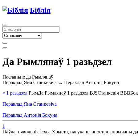
Біблія
Да Рымлянаў 1 разьдзел
Пасланьне да Рымлянаў
Пераклад Яна Станкевіча → Пераклад Антонія Бокуна
« 1
разьдзел
Рым
Да Рымлянаў
1
разьдзел
BJS
Станкевіч
BBB
Бо
Пераклад Яна Станкевіча
Пераклад Антонія Бокуна
1
Паўла, нявольнік Ісуса Хрыста, пагуканы апостал, апрычаны да