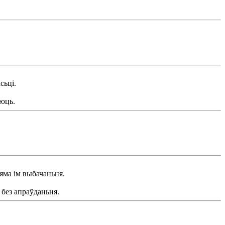
сьці.
аюць.
няма ім выбачаньня.
 без апраўданьня.