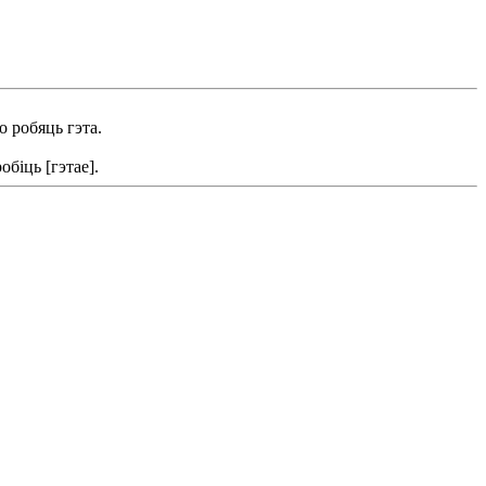
о робяць гэта.
біць [гэтае].