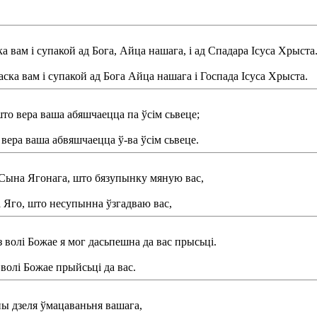
 вам і супакой ад Бога, Айца нашага, і ад Спадара Ісуса Хрыста
аска вам і супакой ад Бога Айца нашага і Госпада Ісуса Хрыста.
што вера ваша абяшчаецца па ўсім сьвеце;
вера ваша абвяшчаецца ў-ва ўсім сьвеце.
і Сына Ягонага, што бязупынку мяную вас,
а Яго, што несупынна ўзгадваю вас,
з волі Божае я мог дасьпешна да вас прысьці.
 волі Божае прыйсьці да вас.
ны дзеля ўмацаваньня вашага,