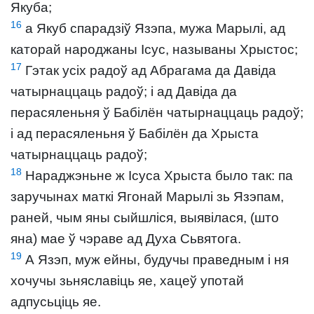
Якуба;
16
а Якуб спарадзіў Язэпа, мужа Марылі, ад
каторай народжаны Ісус, называны Хрыстос;
17
Гэтак усіх радоў ад Абрагама да Давіда
чатырнаццаць радоў; і ад Давіда да
перасяленьня ў Бабілён чатырнаццаць радоў;
і ад перасяленьня ў Бабілён да Хрыста
чатырнаццаць радоў;
18
Нараджэньне ж Ісуса Хрыста было так: па
заручынах маткі Ягонай Марылі зь Язэпам,
раней, чым яны сыйшліся, выявілася, (што
яна) мае ў чэраве ад Духа Сьвятога.
19
А Язэп, муж ейны, будучы праведным і ня
хочучы зьняславіць яе, хацеў употай
адпусьціць яе.