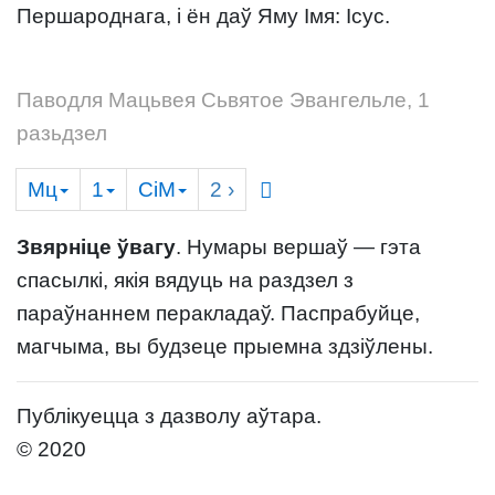
Першароднага, і ён даў Яму Імя: Ісус.
Паводля Мацьвея Сьвятое Эвангельле, 1
разьдзел
Мц
1
СіМ
2
›
Звярніце ўвагу
. Нумары вершаў — гэта
спасылкі, якія вядуць на раздзел з
параўнаннем перакладаў. Паспрабуйце,
магчыма, вы будзеце прыемна здзіўлены.
Публікуецца з дазволу аўтара.
© 2020