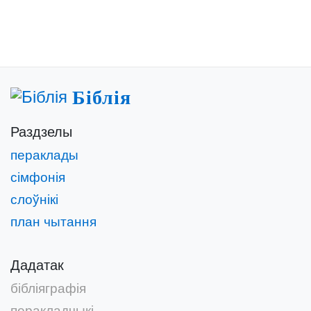
Біблія
Раздзелы
пераклады
сімфонія
слоўнікі
план чытання
Дадатак
бібліяграфія
перакладчыкі