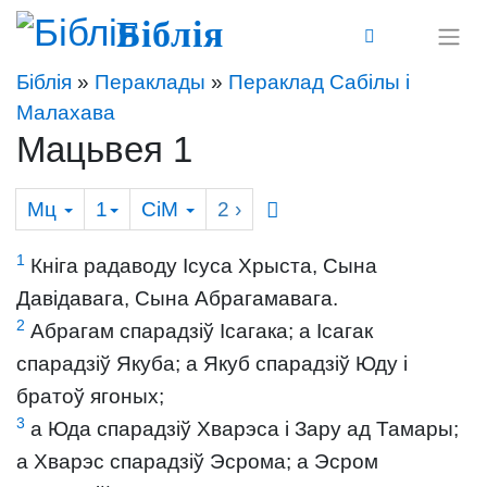
Біблія
Біблія
»
Пераклады
»
Пераклад Сабілы і
Малахава
Мацьвея 1
Мц
1
СіМ
2
›
1
Кніга радаводу Ісуса Хрыста, Сына
Давідавага, Сына Абрагамавага.
2
Абрагам спарадзіў Ісагака; а Ісагак
спарадзіў Якуба; а Якуб спарадзіў Юду і
братоў ягоных;
3
а Юда спарадзіў Хварэса і Зару ад Тамары;
а Хварэс спарадзіў Эсрома; а Эсром