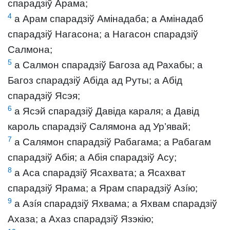
спарадзіў Арама;
4
а Арам спарадзіў Амінадаба; а Амінадаб
спарадзіў Нагасона; а Нагасон спарадзіў
Салмона;
5
а Салмон спарадзіў Багоза ад Рахабы; а
Багоз спарадзіў Абіда ад Руты; а Абід
спарадзіў Ясэя;
6
а Ясэй спарадзіў Давіда караля; а Давід
кароль спарадзіў Салямона ад Ур’явай;
7
а Салямон спарадзіў Рабагама; а Рабагам
спарадзіў Абія; а Абія спарадзіў Асу;
8
а Аса спарадзіў Ясахвата; а Ясахват
спарадзіў Ярама; а Ярам спарадзіў Азíю;
9
а Азíя спарадзіў Яхвама; а Яхвам спарадзіў
Ахаза; а Ахаз спарадзіў Язэкію;