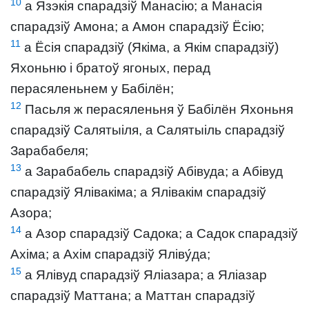
10
а Язэкія спарадзіў Манасію; а Манасія
спарадзіў Амона; а Амон спарадзіў Ёсію;
11
а Ёсія спарадзіў (Якіма, а Якім спарадзіў)
Яхоньню і братоў ягоных, перад
перасяленьнем у Бабілён;
12
Пасьля ж перасяленьня ў Бабілён Яхоньня
спарадзіў Салятыіля, а Салятыіль спарадзіў
Зарабабеля;
13
а Зарабабель спарадзіў Абівуда; а Абівуд
спарадзіў Ялівакіма; а Ялівакім спарадзіў
Азора;
14
а Азор спарадзіў Садока; а Садок спарадзіў
Ахіма; а Ахім спарадзіў Яліву́да;
15
а Ялівуд спарадзіў Яліазара; а Яліазар
спарадзіў Маттана; а Маттан спарадзіў