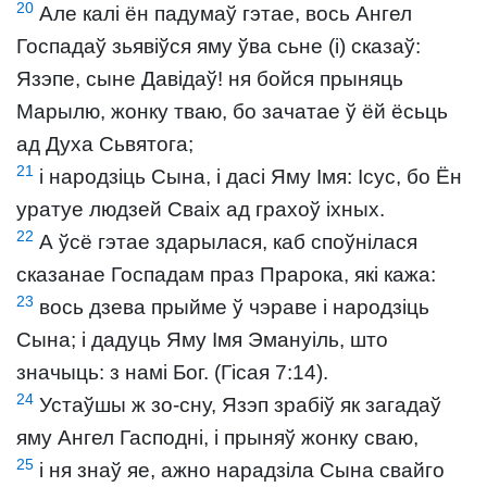
20
Але калі ён падумаў гэтае, вось Ангел
Госпадаў зьявіўся яму ўва сьне (і) сказаў:
Язэпе, сыне Давідаў! ня бойся прыняць
Марылю, жонку тваю, бо зачатае ў ёй ёсьць
ад Духа Сьвятога;
21
і народзіць Сына, і дасі Яму Імя: Ісус, бо Ён
уратуе людзей Сваіх ад грахоў іхных.
22
А ўсё гэтае здарылася, каб споўнілася
сказанае Госпадам праз Прарока, які кажа:
23
вось дзева прыйме ў чэраве і народзіць
Сына; і дадуць Яму Імя Эмануіль, што
значыць: з намі Бог. (Гісая 7:14).
24
Устаўшы ж зо-сну, Язэп зрабіў як загадаў
яму Ангел Гасподні, і прыняў жонку сваю,
25
і ня знаў яе, ажно нарадзіла Сына свайго