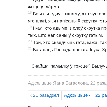
жыцьця да́рма.
18
Бо я сьведчу кожнаму, хто чуе слов
яго плягі, якія напісаны ў скрутку гэт
19
І калі хто адыме із слоў скрутка пр
тых, што напісаны ў скрутку гэтым.
20
Той, хто сьведчыць гэта, кажа: так
21
Багадаць Госпада нашага Ісуса Хры
Знайшлі памылку ў тэксце? Вылучы
Адкрыцьцё Яана Багаслова, 22 разь
‹ 21
разьдзел
Адкрыцьцё
22
ра