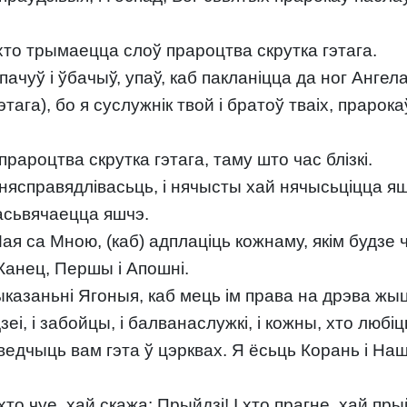
хто трымаецца слоў прароцтва скрутка гэтага.
і я пачуў і ўбачыў, упаў, каб пакланіцца да ног Ангел
гэтага), бо я суслужнік твой і братоў тваіх, праро
рароцтва скрутка гэтага, таму што час блізкі.
ясправядлівасьць, і нячысты хай нячысьціцца яш
 асьвячаецца яшчэ.
Мая са Мною, (каб) адплаціць кожнаму, якім будзе 
Канец, Першы і Апошні.
азаньні Ягоныя, каб мець ім права на дрэва жыц
зеі, і забойцы, і балванаслужкі, і кожны, хто любіц
ведчыць вам гэта ў цэрквах. Я ёсьць Корань і Наш
хто чуе, хай скажа: Прыйдзі! І хто прагне, хай пры