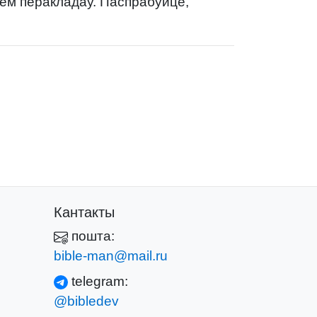
нем перакладаў. Паспрабуйце,
Кантакты
пошта:
bible-man@mail.ru
telegram:
@bibledev