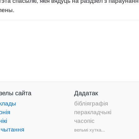
эта спасылкі, якія вядуць на раздзел з параўнан
лены.
дзелы
сайта
Дадатак
клады
бібліяграфія
онія
перакладчыкі
ікі
часопіс
 чытання
вельмі хутка...