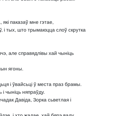
а, які паказаў мне гэтае,
каў, і тых, што трымаюцца слоў скрутка
чэ, але справядлівы хай чыніць
чын ягоны.
ьця і ўвайсьці ў места праз брамы.
ь і чыніць няпраўду.
чадак Давіда, Зорка сьветлая і
йдзе, і хто жадае, хай бярэ ваду