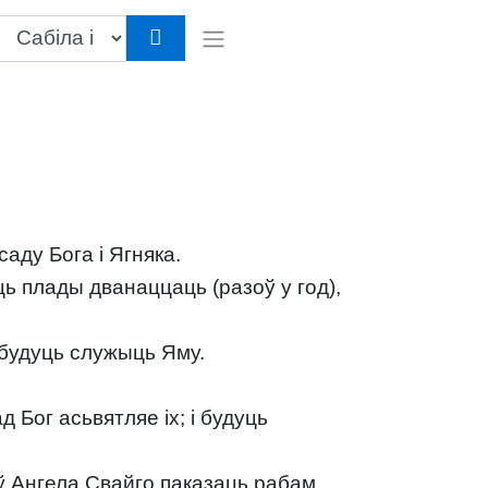
аду Бога і Ягняка.
іць плады дванаццаць (разоў у год),
я будуць служыць Яму.
д Бог асьвятляе іх; і будуць
аў Ангела Свайго паказаць рабам