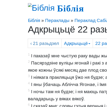
Біблія
Біблія
»
Пераклады
»
Пераклад Сабі
Адкрыцьцё 22 раз
‹ 21
разьдзел
Адкрыцьцё
22
ра
1
І паказаў мне чыстую раку вады жыц
2
Пасярэдзіне вуліцы ягонай і ракі з 
якое кожны ўсякі месяц дае плод сво
3
І ніякага пракляцьця ўжо ня будзе; 
4
І яны ўбачаць Аблічча Ягонае, і Імя
5
І ночы там ня будзе; і ня маюць пат
валадарыць у вяках вякоў.
6
І сказаў мне: словы гэтыя верныя і