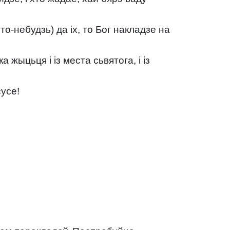
то-небудзь) да іх, то Бог накладзе на
 жыцьця і із места сьвятога, і із
сусе!