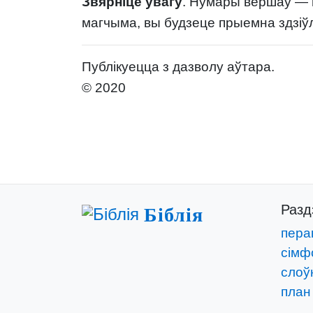
Звярніце ўвагу
. Нумары вершаў — г
магчыма, вы будзеце прыемна здзіў
Публікуецца з дазволу аўтара.
© 2020
Раз
Біблія
пера
сімф
слоўн
план