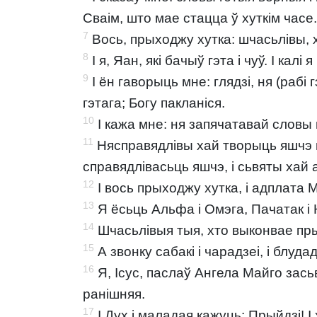
Сваім, што мае стацца ў хуткім часе.
7
Вось, прыходжу хутка: шчасьлівы, 
8
І я, Яан, які бачыў гэта і чуў. І кал
9
І ён гаворыць мне: глядзі, ня (рабі 
гэтага; Богу пакланіся.
10
І кажа мне: ня запячатавай словы п
11
Нясправядлівы хай творыць яшчэ н
справядлівасьць яшчэ, і сьвяты хай
12
І вось прыходжу хутка, і адплата 
13
Я ёсьць Альфа і Омэга, Пачатак і 
14
Шчасьлівыя тыя, хто выконвае прык
15
А звонку сабакі і чарадзеі, і блудад
16
Я, Ісус, паслаў Ангела Майго зась
ранішняя.
17
І Дух і маладая кажуць: Прыйдзі! І 