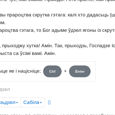
ы прароцтва скрутка гэтага: калі хто дадасьць (ш
ым.
ароцтва гэтага, то Бог адыме ўдзел ягоны із скрутка
, прыходжу хутка! Амін. Так, прыходзь, Госпадзе І
ста са ўсімі вамі. Амін.
це яе і націсніце:
+
Ctrl
Enter
дзел
зьдзел
Сабіла