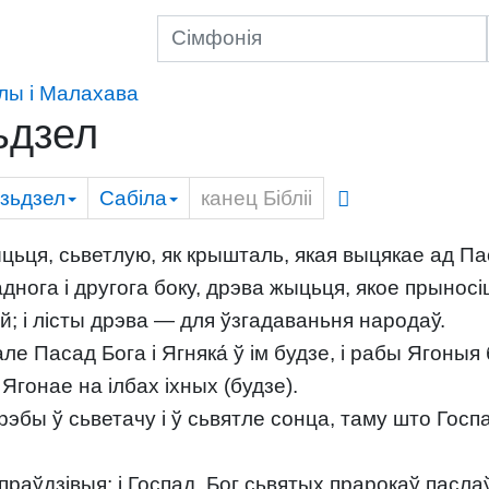
лы і Малахава
ьдзел
зьдзел
Сабіла
канец Бібліі
ьця, сьветлую, як крышталь, якая выцякае ад Пас
аднога і другога боку, дрэва жыцьця, якое прынос
й; і лісты дрэва — для ўзгадаваньня народаў.
але Пасад Бога і Ягняка́ ў ім будзе, і рабы Ягоны
 Ягонае на ілбах іхных (будзе).
рэбы ў сьветачу і ў сьвятле сонца, таму што Госпа
 праўдзівыя; і Госпад, Бог сьвятых прарокаў пасл