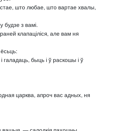
ыстае, што любае, што вартае хвалы,
у будзе з вамі.
раней клапаціліся, але вам ня
 ёсьць:
і галадаць, быць і ў раскошы і ў
водная царква, апроч вас адных, ня
 вашыя, — салодкія пахошчы,