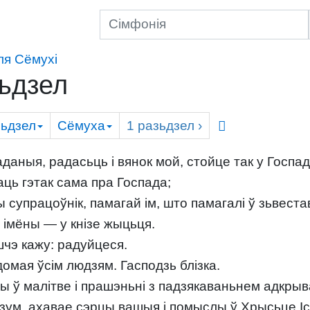
ля Сёмухі
зьдзел
ьдзел
Сёмуха
1
разьдзел
›
даныя, радасьць і вянок мой, стойце так у Госпа
ь гэтак сама пра Госпада;
супрацоўнік, памагай ім, што памагалі ў зьвестав
е імёны — у кнізе жыцьця.
шчэ кажу: радуйцеся.
омая ўсім людзям. Гасподзь блізка.
ды ў малітве і прашэньні з падзякаваньнем адкры
озум, ахавае сэрцы вашыя і помыслы ў Хрысьце Іс