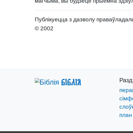
магчыма, вы будзеце прыемна здзіў
Публікуецца з дазволу праваўладаль
© 2002
Раз
Біблія
пера
сімф
слоўн
план