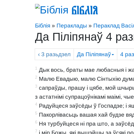
Біблія
Біблія
»
Пераклады
»
Пераклад Васі
Да Піліпянаў 4 ра
‹ 3
разьдзел
Да Піліпянаў
4
раз
1
Дык вось, браты мае любасныя і жа
2
Малю Евадыю, малю Сінтыхію думац
3
сапраўды, прашу і цябе, мой шчыры 
з астатнімі супрацоўнікамі маімі, чы
4
Радуйцеся заўсёды ў Госпадзе; і я
5
Пакорлівасьць вашая хай будзе вяд
6
Ня турбуйцеся ні пра што, а заўсё
7
і мір Божы, які вышэйшы за ўсякі р