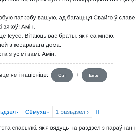
бую патрэбу вашую, ад багацьця Свайго ў славе,
 вякоў! Амін.
е Ісусе. Вітаюць вас браты, якія са мною.
лей з кесаравага дома.
 з усімі вамі. Амін.
це яе і націсніце:
+
Ctrl
Enter
ьдзел
Сёмуха
1
разьдзел
›
эта спасылкі, якія вядуць на раздзел з параўнан