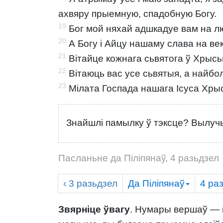
ахвяру прыемную, спадобную Богу.
19
Бог мой няхай адшкадуе вам на лю
20
А Богу і Айцу нашаму слава на векі
21
Вітайце кожнага сьвятога ў Хрысьц
22
Вітаюць вас усе сьвятыя, а найбо
23
Мілата Госпада нашага Ісуса Хрыста
Знайшлі памылку ў тэксце? Вылучы
Пасланьне да Піліпянаў, 4 разьдзел
‹ 3
разьдзел
Да Піліпянаў
4
раз
Звярніце ўвагу
. Нумары вершаў — г