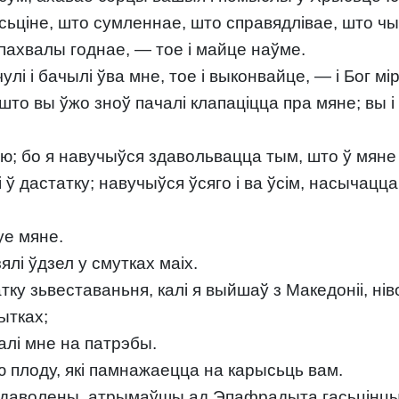
ісьціне, што сумленнае, што справядлівае, што ч
 пахвалы годнае, — тое і майце наўме.
лі і бачылі ўва мне, тое і выконвайце, — і Бог мір
што вы ўжо зноў пачалі клапаціцца пра мяне; вы і 
ю; бо я навучыўся здавольвацца тым, што ў мяне
ў дастатку; навучыўся ўсяго і ва ўсім, насычацца 
уе мяне.
лі ўдзел у смутках маіх.
тку зьвеставаньня, калі я выйшаў з Македоніі, ні
ытках;
лалі мне на патрэбы.
ю плоду, які памнажаецца на карысьць вам.
задаволены, атрымаўшы ад Эпафрадыта гасьцінцы