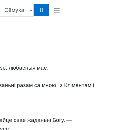
дзе, любасныя мае.
аньні разам са мною і з Кліментам і
вайце свае жаданьні Богу, —
усе.