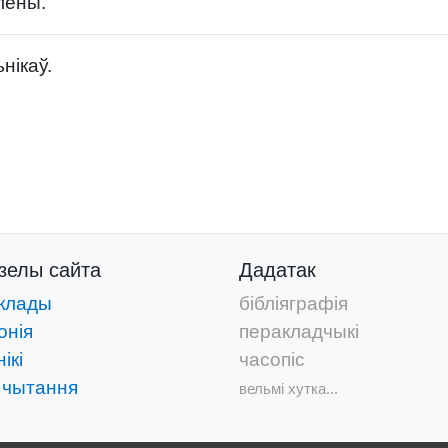
лены.
нікаў.
дзелы
сайта
Дадатак
клады
бібліяграфія
онія
перакладчыкі
ікі
часопіс
 чытання
вельмі хутка...