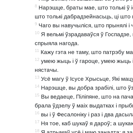
8
Нарэшце, браты мае, што толькі ў 
што толькі дабрадзейнасьць, ці што
9
Чаго вы навучыліся, што прынялі і чу
10
Я вельмі ўзрадаваўся ў Госпадзе, 
спрыяла нагода.
11
Кажу гэта не таму, што патрэбу ма
12
умею жыць і ў гароце, умею жыць і 
нястачы.
13
Усё магу ў Ісусе Хрысьце, Які мац
14
Нарэшце, вы добра зрабілі, што ўзя
15
Вы ведаеце, Піліпяне, што на пача
брала ўдзелу ў маіх выдатках і прыб
16
вы і ў Фесалоніку і раз і два дасы
17
Ня тое, каб шукаў я дароў; а шука
18
Я атрымаў усё і маю занадта; я 