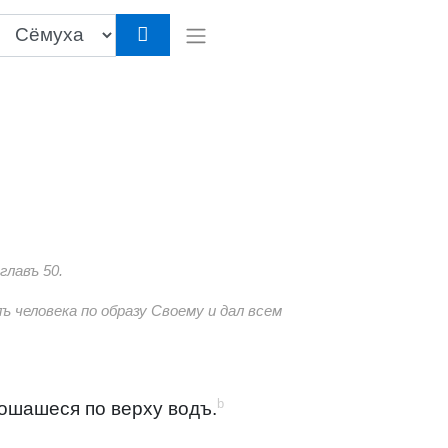
главъ 50.
лъ человека по образу Своему и дал всем
b
ошашеся по верху водъ.