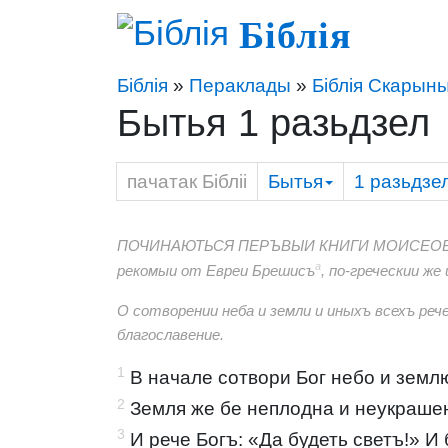
Біблія
Біблія
»
Пераклады
»
Біблія Скарыны
Бытья 1 разьдзел
пачатак Бібліі
Бытья
1
разьдзе
ПОЧИНАЮТЬСЯ ПЕРЪВЫИ КНИГИ МОИСЕО
a
рекомыи от Евреи Брешисъ
, по-греческии же
О сотворении неба и земли и иныхъ всехъ рече
благославение.
1
В начале сотвори Бог небо и земл
2
Земля же бе неплодна и неукрашен
3
И рече Богъ: «Да будеть светъ!» И 