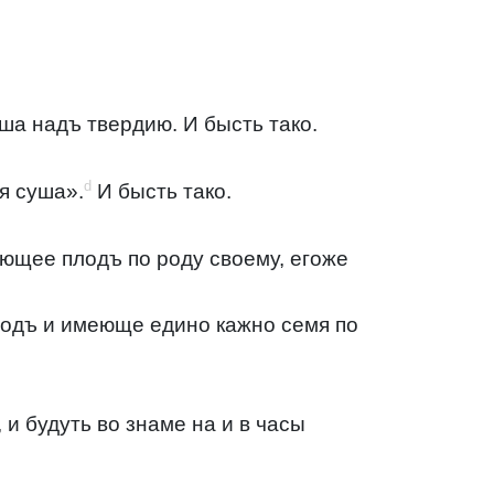
ша надъ твердию. И бысть тако.
d
я суша».
И бысть тако.
ающее плодъ по роду своему, егоже
лодъ и имеюще едино кажно семя по
 и будуть во знаме на и в часы