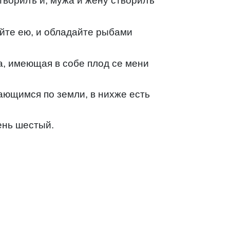
творилъ и, мужа и жену створилъ
ейте ею, и обладайте рыбами
а, имеющая в собе плод се мени
ающимся по земли, в нихже есть
ень шестый.