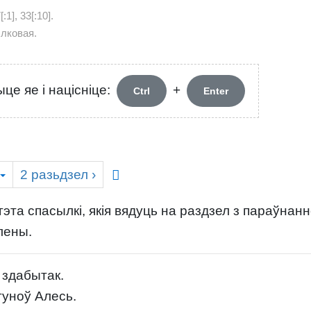
:1], 33[:10].
ылковая.
це яе і націсніце:
+
Ctrl
Enter
2
разьдзел
›
эта спасылкі, якія вядуць на раздзел з параўнан
лены.
 здабытак.
гуноў Алесь.