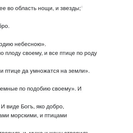
e
ее во область нощи, и звезды;
бро.
ердию небесною».
 плоду своему, и все птице по роду
 и птице да умножатся на земли».
 земные по подобию своему». И
И виде Богъ, яко добро,
ами морскими, и птицами