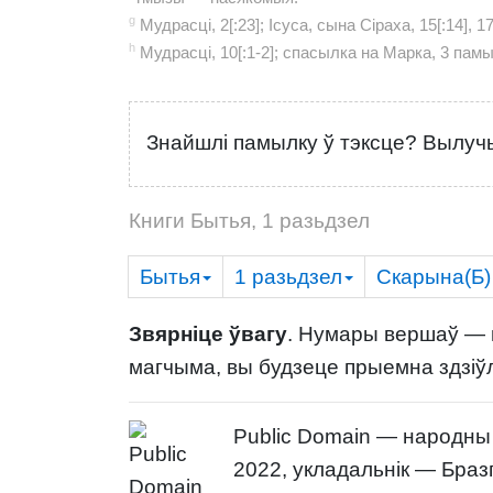
g
Мудрасці, 2[:23]; Ісуса, сына Сіраха, 15[:14], 17[
h
Мудрасці, 10[:1-2]; спасылка на Марка, 3 пам
Знайшлі памылку ў тэксце? Вылучы
Книги Бытья, 1 разьдзел
Бытья
1
разьдзел
Скарына(Б)
Звярніце ўвагу
. Нумары вершаў — г
магчыма, вы будзеце прыемна здзіў
Public Domain — народны
2022, укладальнік — Браз