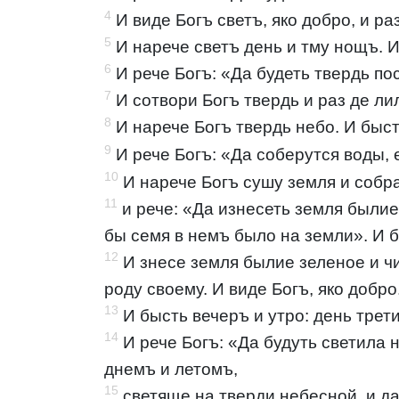
4
И виде Богъ светъ, яко добро, и р
5
И нарече светъ день и тму нощъ. И
6
И рече Богъ: «Да будеть твердь по
7
И сотвори Богъ твердь и раз де ли
8
И нарече Богъ твердь небо. И быст
9
И рече Богъ: «Да соберутся воды, 
10
И нарече Богъ сушу земля и собра
11
и рече: «Да изнесеть земля былие
бы семя в немъ было на земли». И б
12
И знесе земля былие зеленое и ч
роду своему. И виде Богъ, яко добро
13
И бысть вечеръ и утро: день трети
14
И рече Богъ: «Да будуть светила н
днемъ и летомъ,
15
светяще на тверди небесной, и д