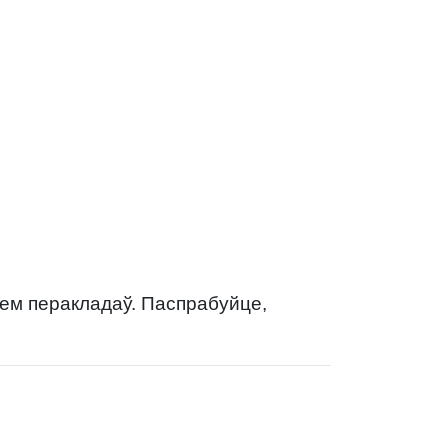
нем перакладаў. Паспрабуйце,