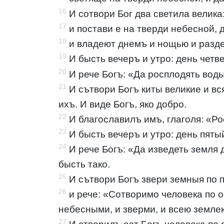
16
И сотвори Бог два светила велика
17
и постави е на тверди небесной, 
18
и владеют днемъ и нощью и раздел
19
И бысть вечеръ и утро: день четв
20
И рече Богъ: «Да росплодять вод
21
И сътвори Богъ киты великие и вс
ихъ. И виде Богъ, яко добро.
22
И благославилъ имъ, глаголя: «Ро
23
И бысть вечеръ и утро: день пяты
24
И рече Богъ: «Да изведеть земля 
бысть тако.
25
И сътвори Богъ звери земныя по по
26
и рече: «Сотворимо человека по 
небесными, и зверми, и всею земле
27