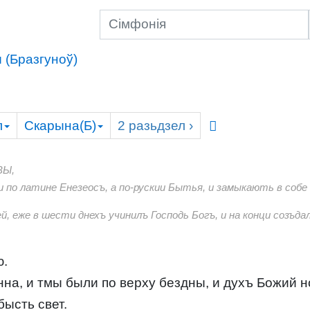
 (Бразгуноў)
л
Скарына(Б)
2
разьдзел
›
ВЫ,
 и по латине Енезеосъ, а по-рускии Бытья, и замыкають в собе 
й, еже в шести днехъ учинилъ Господь Богъ, и на конци созъда
ю.
на, и тмы были по верху бездны, и духъ Божий н
бысть свет.