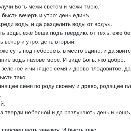
c
азлучи Богъ межи светом и межи тмою.
 бысть вечеръ и утро: день единъ.
среди водъ, и да разделить воды от водъ».
лъ воды, еже беша подъ твердию, от техъ, еже бе
ь вечер и утро: день вторый.
еже суть под небесемъ, в место едино, и да явитс
ние водъ назове море. И виде Богъ, яко добро,
 зеленое и чинящее семя и древо плодовитое, д
ысть тако.
инящее семя по роду своему и древо, родящее п
.
й.
а тверди небесной и да разлучають день и нощъ,
а просвещають землю». И бысть тако.