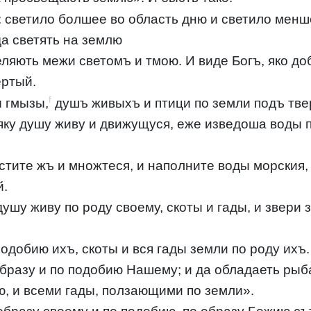
: светило болшее во область дню и светило менш
да светять на землю
яють межи светомъ и тмою. И виде Богъ, яко до
ертый.
f
ы гмызы,
душъ живыхъ и птици по земли подъ тв
яку душу живу и движущуся, еже изведоша воды по
стите жъ и множтеся, и наполните воды морския,
й.
душу живу по роду своему, скоты и гады, и звери
добию ихъ, скоты и вся гады земли по роду ихъ. 
образу и по подобию Нашему; и да обладаеть рыб
ю, и всеми гады, ползающими по земли».