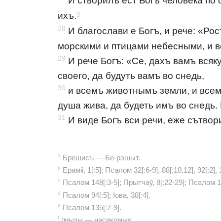
И створилъ ест Богъ человека по 
g
ихъ.
28
И благослави е Богъ, и рече: «Ро
морскими и птицами небесными, и 
29
И рече Богъ: «Се, дахъ вамъ всяк
своего, да будуть вамъ во снедь,
30
и всемъ животнымъ земли, и всем
душа жива, да будеть имъ во снедь. 
31
И виде Богъ вси речи, еже сътвор
a
Брешисъ — Бе-рэшыт.
b
Ераміі, 1[:5]; Псалом 32[:6-9], 88[:10,12], 92[:2], 
c
Псалом 148[:3-5]; Прытчаў, 8[:22-29]; Псалом 10
d
Псалом 94[:5]; Іова, 38[:4].
e
Псалом 135[:7-9].
f
гмызы — насякомыя.