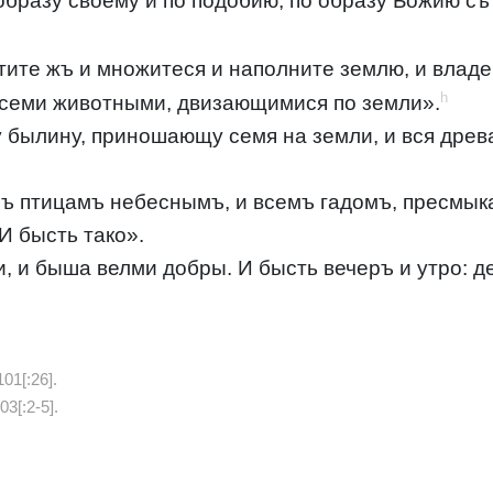
образу своему и по подобию, по образу Божию съ
стите жъ и множитеся и наполните землю, и влад
h
всеми животными, двизающимися по земли».
у былину, приношающу семя на земли, и вся древ
ъ птицамъ небеснымъ, и всемъ гадомъ, пресмык
И бысть тако».
и, и быша велми добры. И бысть вечеръ и утро: д
101[:26].
3[:2-5].