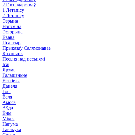
2 Гаспадарстваў
1 Летапісу
2 Летапісу
Эзрына
Нэгэміна
Эстэрына
Ёвава
Псалтыр
Прыказяў Салямонавае
Казаньнік
Песьня над песьнямі
Ісаі
Ярэмы
Галашэньне
Езэкіеля
Данеля
Госі
Ёеля
Амоса
Аўда
Ёны
Міхея
Нагума
Гавакука
Сохоні