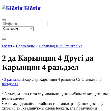
Біблія
Біблія
»
Пераклады
»
Пераклад Яна Станкевіча
2 да Карынцян 4
Другі да
Карынцян 4 разьдзел
‹ 3
разьдзел
2Кар
2 да Карынцян
4
разьдзел
Ст
Станкевіч
5
разьдзел
›
1
Затым, маючы гэта слугаваньне, адзяржаўшы міласэрдзе, мы
не слабянеем
2
Але мы адракліся патайных саромных рэчаў, ня ходзячы ў
хітрыні, ані хвальшуючы слова Божага, але праяўляючы