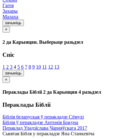
Гаґея
Захары
Малаха
зачыніць
×
2 да Карынцян. Выберыце разьдзел
Спіс
1
2
3
4
5
6
7
8
9
10
11
12
13
зачыніць
×
Пераклады Бібліі 2 да Карынцян 4 разьдзел
Пераклады Бібліі
Біблія беларуская ў перакладзе Сёмухі
Біблія ў перакладзе Антонія Бокуна
Пераклад Уладзіслава Чарняўскага 2017
Сьвятая Бібля у перакладзе Яна Станкевіча