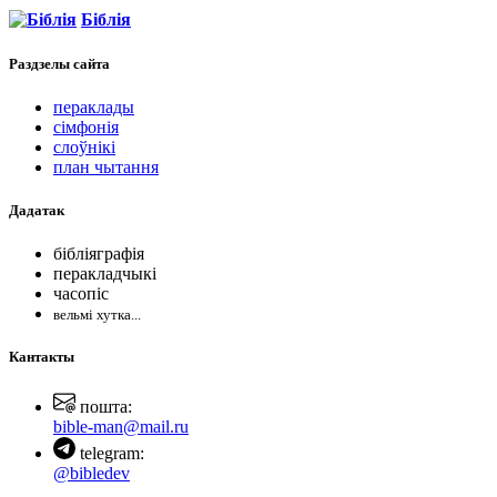
Біблія
Раздзелы
сайта
пераклады
сімфонія
слоўнікі
план чытання
Дадатак
бібліяграфія
перакладчыкі
часопіс
вельмі хутка...
Кантакты
пошта:
bible-man@mail.ru
telegram:
@bibledev