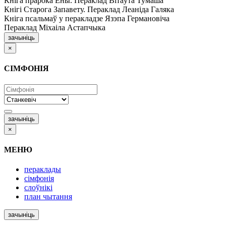
Кніга прарока Ёны. Пераклад Вітаўта Тумаша
Кнігі Старога Запавету. Пераклад Леаніда Галяка
Кніга псальмаў у перакладзе Язэпа Германовіча
Пераклад Міхаіла Астапчыка
зачыніць
×
СІМФОНІЯ
зачыніць
×
МЕНЮ
пераклады
сімфонія
слоўнікі
план чытання
зачыніць