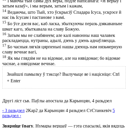
І маючы тый самы дух веры, подле напісанага: «Я верыў і
затым казаў», і мы верым, затым і кажам,
14
Ведаючы, што Тый, хто ўскрысіў Спадара Ісуса, ускрэсе й
нас ізь Ісусам і пастанове з вамі.
15
Бо ўсе дзеля вас, каб ласка, збыткуючы перазь дзякаваньне
шмат каго, збыткавала на славу Божую.
16
Затым мы не слабянеем; але калі навонны наш чалавек
раскладаецца, нутраны, адылі, дзень у дзень аднаўляецца.
17
Бо часныя лягкія цярпеньні нашы дзеюць нам нязьмерную
славу вечнае вагі,
18
Як мы глядзім не на відомае, але на нявідомае; бо відомае
часнае, а нявідомае вечнае.
Знайшлі памылку ў тэксце? Вылучыце яе і націсніце:
Ctrl
+
Enter
Другі ліст сьв. Паўлы апостала да Карынцян, 4 разьдзел
‹ 3
разьдзел
2Кар
2 да Карынцян
4
разьдзел
Ст
Станкевіч
5
разьдзел
›
Звярніце ўвагу
. Нумары вершаў — гэта спасылкі, якія вядуць