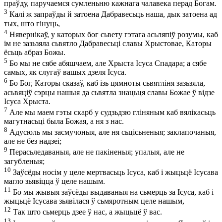
праўду, паручаемся сумленьню кажнага чалавека перад Богам.
3
Калі ж запраўды й затоена Дабравесьць наша, дык затоена ад
тых, што гінуць,
4
Нявернікаў, у каторых бог сьвету гэтага асьляпіў розумы, каб
ім не зазьзяла сьвятло Дабравесьці славы Хрыстовае, Каторы
ёсьць абраз Божы.
5
Бо мы не сябе абяшчаем, але Хрыста Ісуса Спадара; а сябе
самых, як слугаў вашых дзеля Ісуса.
6
Бо Бог, Каторы сказаў, каб ізь цямноты сьвятліня зазьзяла,
асьвяціў сэрцы нашыя да сьвятла знацьця славы Божае ў відзе
Ісуса Хрыста.
7
Але мы маем гэты скарб у судзьдзю гліняным каб вялікасьць
магутнасьці была Божая, а ня з нас.
8
Адусюль мы засмучоныя, але ня сьцісьненыя; заклапочаныя,
але не без надзеі;
9
Перасьледаваныя, але не пакіненыя; упалыя, але не
загубленыя;
10
Заўсёды носім у целе мертвасьць Ісуса, каб і жыцьцё Ісусава
магло зьявіцца ў целе нашым.
11
Бо мы жывыя заўсёды выдаваныя на сьмерць за Ісуса, каб і
жыцьцё Ісусава зьявілася ў сьмяротным целе нашым,
12
Так што сьмерць дзее ў нас, а жыцьцё ў вас.
13