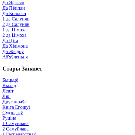
Да Эфэсян
Да Піліпян
Да Колосян
1 да Салунян
2 да Салунян
1 да Цімоха
2 да Цімоха
Да Ціта
Да Хілімона
Да Жыдоў
Аб'яўленьня
Стары Запавет
Быцьцё
Выхад
Левіт
Лікі
Другапраўе
Кніга Егошуі
Судзьдзяў
Руціна
1 Самуйлава
2 Самуйлава
1 Гаспадарстваў