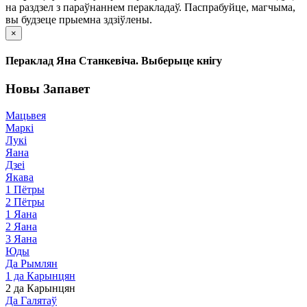
на раздзел з параўнаннем перакладаў. Паспрабуйце, магчыма,
вы будзеце прыемна здзіўлены.
×
Пераклад Яна Станкевіча. Выберыце кнігу
Новы Запавет
Мацьвея
Маркі
Лукі
Яана
Дзеі
Якава
1 Пётры
2 Пётры
1 Яана
2 Яана
3 Яана
Юды
Да Рымлян
1 да Карынцян
2 да Карынцян
Да Галятаў