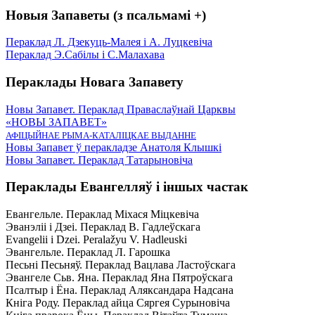
Новыя Запаветы (з псальмамі +)
Пераклад Л. Дзекуць-Малея і А. Луцкевіча
Пераклад Э.Сабілы і С.Малахава
Пераклады Новага Запавету
Новы Запавет. Пераклад Праваслаўнай Царквы
«НОВЫ ЗАПАВЕТ»
АФІЦЫЙНАЕ РЫМА-КАТАЛІЦКАЕ ВЫДАННЕ
Новы Запавет ў перакладзе Анатоля Клышкi
Новы Запавет. Пераклад Татарыновіча
Пераклады Евангелляў і іншых частак
Евангельле. Пераклад Міхася Міцкевіча
Эванэліі і Дзеі. Пераклад В. Гадлеўскага
Evangelii і Dzei. Рeralažyu V. Hadleuski
Эвангельле. Пераклад Л. Гарошка
Песьні Песьняў. Пераклад Вацлава Ластоўскага
Эвангеле Сьв. Яна. Пераклад Яна Пятроўскага
Псалтыр i Ёна. Пераклад Аляксандара Надсана
Кніга Роду. Пераклад айца Сяргея Сурыновіча