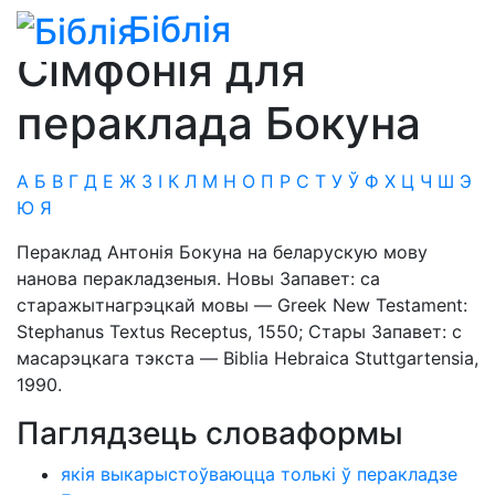
Біблія
Біблія
»
Сімфонія
Сімфонія для
пераклада Бокуна
А
Б
В
Г
Д
Е
Ж
З
І
К
Л
М
Н
О
П
Р
С
Т
У
Ў
Ф
Х
Ц
Ч
Ш
Э
Ю
Я
Пераклад Антонія Бокуна на беларускую мову
нанова перакладзеныя. Новы Запавет: са
старажытнагрэцкай мовы — Greek New Testament:
Stephanus Textus Receptus, 1550; Стары Запавет: с
масарэцкага тэкста — Biblia Hebraica Stuttgartensia,
1990.
Паглядзець словаформы
якія выкарыстоўваюцца толькі ў перакладзе