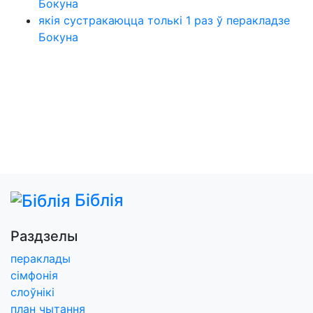
Бокуна
якія сустракаюцца толькі 1 раз ў перакладзе
Бокуна
Біблія
Раздзелы
пераклады
сімфонія
слоўнікі
план чытання