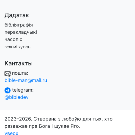
Дадатак
бібліяграфія
перакладчыкі
часопіс
вельмі хутка...
Кантакты
пошта:
bible-man@mail.ru
telegram:
@bibledev
2023–2026. Створана з любоўю для тых, хто
разважае пра Бога і шукае Яго.
уверх