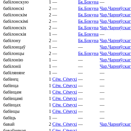
бабілонскую
1
—
Бк.
Бокуна
—
бабілонскі
2
—
Бк.
Бокуна
Чар.
Чарняўскаг
бабілонскім
2
—
Бк.
Бокуна
Чар.
Чарняўскаг
бабілонскімі
2
—
Бк.
Бокуна
Чар.
Чарняўскаг
бабілонскіх
2
—
Бк.
Бокуна
Чар.
Чарняўскаг
бабілонскія
1
—
Бк.
Бокуна
—
бабілону
2
—
Бк.
Бокуна
Чар.
Чарняўскаг
бабілонцаў
1
—
—
Чар.
Чарняўскаг
бабілонцы
2
—
Бк.
Бокуна
Чар.
Чарняўскаг
бабілонію
1
—
—
Чар.
Чарняўскаг
бабілоніі
1
—
—
Чар.
Чарняўскаг
бабіляняне
1
—
—
—
бабінец
1
Сём.
Сёмухі
—
—
бабінца
1
Сём.
Сёмухі
—
—
бабінцам
1
Сём.
Сёмухі
—
—
бабінцамі
1
Сём.
Сёмухі
—
—
бабінцах
1
Сём.
Сёмухі
—
—
бабінцы
1
Сём.
Сёмухі
—
—
бабіць
1
—
—
—
бавай
2
Сём.
Сёмухі
—
Чар.
Чарняўскаг
баваўняная
1
Сём.
Сёмухі
—
—