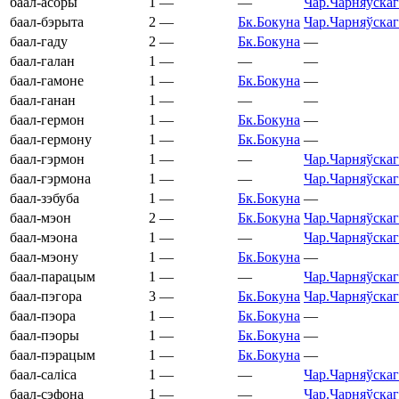
баал-асоры
1
—
—
Чар.
Чарняўскаг
баал-бэрыта
2
—
Бк.
Бокуна
Чар.
Чарняўскаг
баал-гаду
2
—
Бк.
Бокуна
—
баал-галан
1
—
—
—
баал-гамоне
1
—
Бк.
Бокуна
—
баал-ганан
1
—
—
—
баал-гермон
1
—
Бк.
Бокуна
—
баал-гермону
1
—
Бк.
Бокуна
—
баал-гэрмон
1
—
—
Чар.
Чарняўскаг
баал-гэрмона
1
—
—
Чар.
Чарняўскаг
баал-зэбуба
1
—
Бк.
Бокуна
—
баал-мэон
2
—
Бк.
Бокуна
Чар.
Чарняўскаг
баал-мэона
1
—
—
Чар.
Чарняўскаг
баал-мэону
1
—
Бк.
Бокуна
—
баал-парацым
1
—
—
Чар.
Чарняўскаг
баал-пэгора
3
—
Бк.
Бокуна
Чар.
Чарняўскаг
баал-пэора
1
—
Бк.
Бокуна
—
баал-пэоры
1
—
Бк.
Бокуна
—
баал-пэрацым
1
—
Бк.
Бокуна
—
баал-саліса
1
—
—
Чар.
Чарняўскаг
баал-сэфона
1
—
—
Чар.
Чарняўскаг