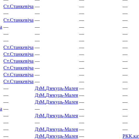
Ст.
Станкевіча
—
—
—
—
—
—
—
Ст.
Станкевіча
—
—
—
а
—
—
—
—
—
—
—
—
—
—
—
—
Ст.
Станкевіча
—
—
—
Ст.
Станкевіча
—
—
—
Ст.
Станкевіча
—
—
—
Ст.
Станкевіча
—
—
—
Ст.
Станкевіча
—
—
—
Ст.
Станкевіча
—
—
—
—
ДзМ.
Дзекуць-Малея
—
—
—
ДзМ.
Дзекуць-Малея
—
—
—
ДзМ.
Дзекуць-Малея
—
—
а
—
—
—
—
—
ДзМ.
Дзекуць-Малея
—
—
—
—
—
—
—
ДзМ.
Дзекуць-Малея
—
—
—
ДзМ.
Дзекуць-Малея
—
РКК.
ка