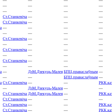
—
—
—
—
—
—
—
—
—
—
—
—
Ст.
Станкевіча
—
—
—
Ст.
Станкевіча
—
—
—
а
—
—
—
—
—
—
—
—
Ст.
Станкевіча
—
—
—
—
—
—
—
Ст.
Станкевіча
—
—
—
—
—
—
—
Ст.
Станкевіча
—
—
—
—
—
—
—
а
—
ДзМ.
Дзекуць-Малея
БПЦ.
праваслаўным
—
—
—
БПЦ.
праваслаўным
—
а
Ст.
Станкевіча
—
—
РКК.
ка
—
ДзМ.
Дзекуць-Малея
—
—
Ст.
Станкевіча
ДзМ.
Дзекуць-Малея
—
РКК.
ка
Ст.
Станкевіча
—
—
—
Ст.
Станкевіча
—
—
РКК.
ка
Ст.
Станкевіча
—
—
РКК.
ка