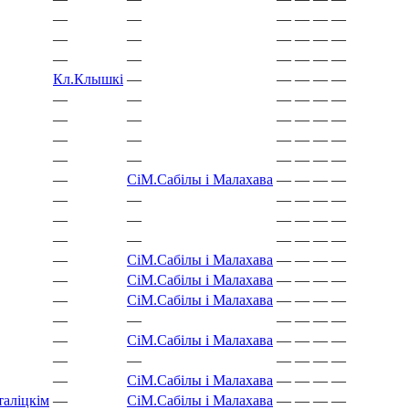
—
—
—
—
—
—
—
—
—
—
—
—
—
—
—
—
—
—
Кл.
Клышкi
—
—
—
—
—
—
—
—
—
—
—
—
—
—
—
—
—
—
—
—
—
—
—
—
—
—
—
—
—
—
СіМ.
Сабілы і Малахава
—
—
—
—
—
—
—
—
—
—
—
—
—
—
—
—
—
—
—
—
—
—
—
СіМ.
Сабілы і Малахава
—
—
—
—
—
СіМ.
Сабілы і Малахава
—
—
—
—
—
СіМ.
Сабілы і Малахава
—
—
—
—
—
—
—
—
—
—
—
СіМ.
Сабілы і Малахава
—
—
—
—
—
—
—
—
—
—
—
СіМ.
Сабілы і Малахава
—
—
—
—
таліцкім
—
СіМ.
Сабілы і Малахава
—
—
—
—