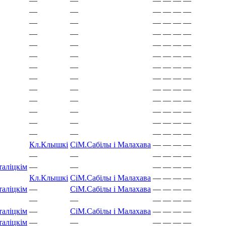
—
—
—
—
—
—
—
—
—
—
—
—
—
—
—
—
—
—
—
—
—
—
—
—
—
—
—
—
—
—
—
—
—
—
—
—
—
—
—
—
—
—
—
—
—
—
—
—
—
—
—
—
—
—
—
—
—
—
—
—
—
—
—
—
—
—
—
—
—
—
—
—
—
—
—
—
—
—
Кл.
Клышкi
СіМ.
Сабілы і Малахава
—
—
—
—
—
—
—
—
—
—
таліцкім
—
—
—
—
—
—
Кл.
Клышкi
СіМ.
Сабілы і Малахава
—
—
—
—
таліцкім
—
СіМ.
Сабілы і Малахава
—
—
—
—
—
—
—
—
—
—
таліцкім
—
СіМ.
Сабілы і Малахава
—
—
—
—
таліцкім
—
—
—
—
—
—