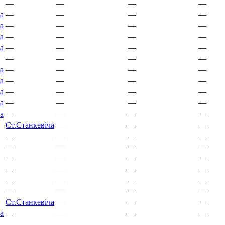
—
—
—
—
а
—
—
—
—
а
—
—
—
—
а
—
—
—
—
а
—
—
—
—
—
—
—
—
а
—
—
—
—
а
—
—
—
—
а
—
—
—
—
а
—
—
—
—
а
—
—
—
—
Ст.
Станкевіча
—
—
—
—
—
—
—
—
—
—
—
—
—
—
—
—
—
—
—
—
—
—
—
—
—
—
—
Ст.
Станкевіча
—
—
—
а
—
—
—
—
—
—
—
—