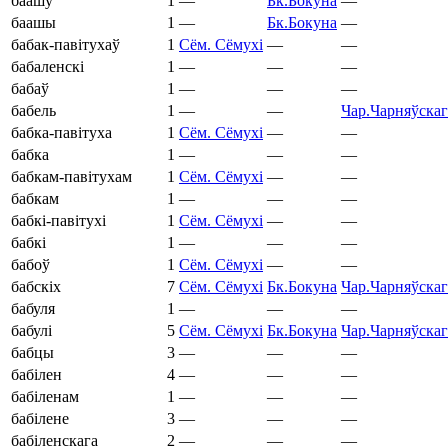
баашу
1
—
Бк.
Бокуна
—
баашы
1
—
Бк.
Бокуна
—
бабак-павітухаў
1
Сём.
Сёмухі
—
—
бабаленскі
1
—
—
—
бабаў
1
—
—
—
бабель
1
—
—
Чар.
Чарняўскаг
бабка-павітуха
1
Сём.
Сёмухі
—
—
бабка
1
—
—
—
бабкам-павітухам
1
Сём.
Сёмухі
—
—
бабкам
1
—
—
—
бабкі-павітухі
1
Сём.
Сёмухі
—
—
бабкі
1
—
—
—
бабоў
1
Сём.
Сёмухі
—
—
бабскіх
7
Сём.
Сёмухі
Бк.
Бокуна
Чар.
Чарняўскаг
бабуля
1
—
—
—
бабулі
5
Сём.
Сёмухі
Бк.
Бокуна
Чар.
Чарняўскаг
бабцы
3
—
—
—
бабілен
4
—
—
—
бабіленам
1
—
—
—
бабілене
3
—
—
—
бабіленскага
2
—
—
—