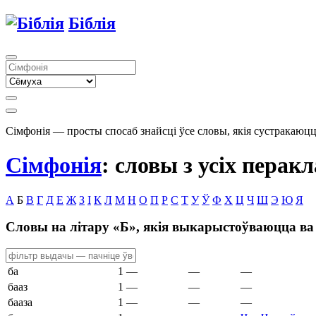
Біблія
Сімфонія — просты спосаб знайсці ўсе словы, якія сустракаюцца
Сімфонія
: словы з усіх перак
А
Б
В
Г
Д
Е
Ж
З
І
К
Л
М
Н
О
П
Р
С
Т
У
Ў
Ф
Х
Ц
Ч
Ш
Э
Ю
Я
Словы на літару «
Б
», якія выкарыстоўваюцца ва
ба
1
—
—
—
бааз
1
—
—
—
бааза
1
—
—
—