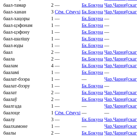
баал-тамар
2
—
Бк.
Бокуна
Чар.
Чарняўскаг
баал-ханан
3
Сём.
Сёмухі
Бк.
Бокуна
Чар.
Чарняўскаг
баал-хацоры
1
—
Бк.
Бокуна
—
баал-цэфонам
1
—
Бк.
Бокуна
—
баал-цэфону
1
—
Бк.
Бокуна
—
баал-шалішу
1
—
Бк.
Бокуна
—
баал-юды
1
—
Бк.
Бокуна
—
баал
2
—
Бк.
Бокуна
Чар.
Чарняўскаг
баала
2
—
Бк.
Бокуна
Чар.
Чарняўскаг
баалам
4
—
Бк.
Бокуна
Чар.
Чарняўскаг
бааламі
1
—
Бк.
Бокуна
—
баалат-бээра
1
—
—
Чар.
Чарняўскаг
баалат-бээру
1
—
Бк.
Бокуна
—
баалат
2
—
Бк.
Бокуна
Чар.
Чарняўскаг
баалаў
2
—
Бк.
Бокуна
Чар.
Чарняўскаг
баалгада
1
—
—
Чар.
Чарняўскаг
баалоце
1
Сём.
Сёмухі
—
—
баалу
3
—
Бк.
Бокуна
Чар.
Чарняўскаг
баалхамоне
1
—
—
Чар.
Чарняўскаг
баалы
2
—
Бк.
Бокуна
Чар.
Чарняўскаг