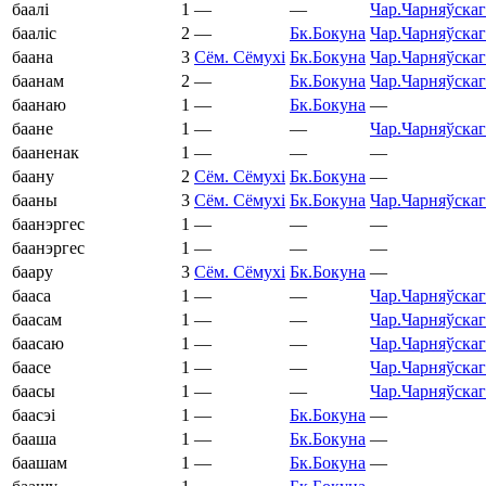
баалі
1
—
—
Чар.
Чарняўскаг
бааліс
2
—
Бк.
Бокуна
Чар.
Чарняўскаг
баана
3
Сём.
Сёмухі
Бк.
Бокуна
Чар.
Чарняўскаг
баанам
2
—
Бк.
Бокуна
Чар.
Чарняўскаг
баанаю
1
—
Бк.
Бокуна
—
баане
1
—
—
Чар.
Чарняўскаг
бааненак
1
—
—
—
баану
2
Сём.
Сёмухі
Бк.
Бокуна
—
бааны
3
Сём.
Сёмухі
Бк.
Бокуна
Чар.
Чарняўскаг
баанэргес
1
—
—
—
баанэргес
1
—
—
—
баару
3
Сём.
Сёмухі
Бк.
Бокуна
—
бааса
1
—
—
Чар.
Чарняўскаг
баасам
1
—
—
Чар.
Чарняўскаг
баасаю
1
—
—
Чар.
Чарняўскаг
баасе
1
—
—
Чар.
Чарняўскаг
баасы
1
—
—
Чар.
Чарняўскаг
баасэі
1
—
Бк.
Бокуна
—
бааша
1
—
Бк.
Бокуна
—
баашам
1
—
Бк.
Бокуна
—