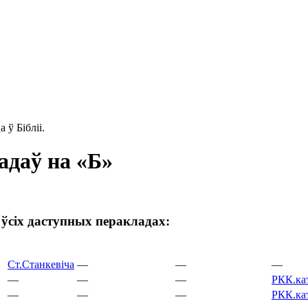
 ў Бібліі.
ладаў на «Б»
 ўсіх даступных перакладах:
Ст.
Станкевіча
—
—
—
—
—
—
РКК.
ка
—
—
—
РКК.
ка