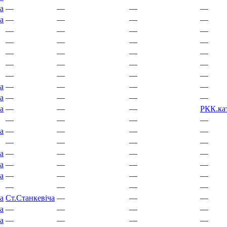
а
—
—
—
—
а
—
—
—
—
—
—
—
—
—
—
—
—
—
—
—
—
—
—
—
—
—
—
—
—
а
—
—
—
—
а
—
—
—
—
а
—
—
—
РКК.
ка
—
—
—
—
а
—
—
—
—
—
—
—
—
а
—
—
—
—
а
—
—
—
—
а
—
—
—
—
—
—
—
—
а
Ст.
Станкевіча
—
—
—
а
—
—
—
—
а
—
—
—
—