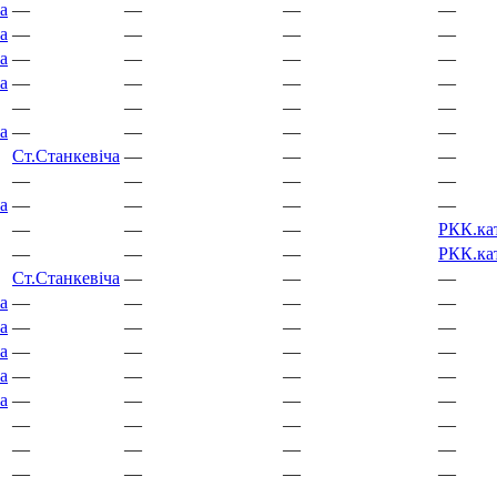
а
—
—
—
—
а
—
—
—
—
а
—
—
—
—
а
—
—
—
—
—
—
—
—
а
—
—
—
—
Ст.
Станкевіча
—
—
—
—
—
—
—
а
—
—
—
—
—
—
—
РКК.
ка
—
—
—
РКК.
ка
Ст.
Станкевіча
—
—
—
а
—
—
—
—
а
—
—
—
—
а
—
—
—
—
а
—
—
—
—
а
—
—
—
—
—
—
—
—
—
—
—
—
—
—
—
—