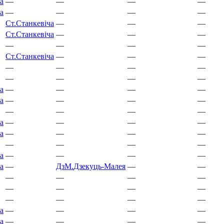
а
—
—
—
—
а
—
—
—
—
Ст.
Станкевіча
—
—
—
Ст.
Станкевіча
—
—
—
—
—
—
—
Ст.
Станкевіча
—
—
—
—
—
—
—
—
—
—
—
а
—
—
—
—
а
—
—
—
—
—
—
—
—
а
—
—
—
—
а
—
—
—
—
—
—
—
—
а
—
—
—
—
а
—
ДзМ.
Дзекуць-Малея
—
—
—
—
—
—
—
—
—
—
—
—
—
—
а
—
—
—
—
а
—
—
—
—