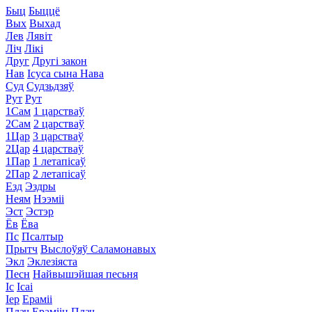
Быц
Быццё
Вых
Выхад
Лев
Лявіт
Ліч
Лікі
Друг
Другі закон
Нав
Ісуса сына Нава
Суд
Судзьдзяў
Рут
Рут
1Сам
1 царстваў
2Сам
2 царстваў
1Цар
3 царстваў
2Цар
4 царстваў
1Пар
1 летапісаў
2Пар
2 летапісаў
Езд
Эздры
Неям
Нээміі
Эст
Эстэр
Ёв
Ёва
Пс
Псалтыр
Прытч
Выслоўяў Саламонавых
Экл
Эклезіяста
Песн
Найвышэйшая песьня
Іс
Ісаі
Іер
Ераміі
Плач
Ераміін Плач