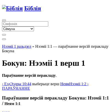
Біблія
Нээміі 1 разьдзел
» Нээміі 1:1 — параўнанне версій перакладу
Бокуна
Бокун: Нээміі 1 верш 1
Параўнанне версій перакладу
.
‹
Езд
Эздры
10:44
выберыце
верш
Неям
Нээміі
1:2 ›
ПАРАЎНАННЕ
Параўнанне версій перакладу Бокуна: Нээміі 1:1
/
Неям 1:1