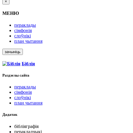
×
МЕНЮ
пераклады
сімфонія
слоўнікі
план чытання
зачыніць
Біблія
Раздзелы
сайта
пераклады
сімфонія
слоўнікі
план чытання
Дадатак
бібліяграфія
перакладчыкі