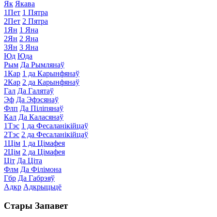
Як
Якава
1Пет
1 Пятра
2Пет
2 Пятра
1Ян
1 Яна
2Ян
2 Яна
3Ян
3 Яна
Юд
Юда
Рым
Да Рымлянаў
1Кар
1 да Карынфянаў
2Кар
2 да Карынфянаў
Гал
Да Галятаў
Эф
Да Эфэсянаў
Флп
Да Піліпянаў
Кал
Да Каласянаў
1Тэс
1 да Фесаланікійцаў
2Тэс
2 да Фесаланікійцаў
1Цім
1 да Цімафея
2Цім
2 да Цімафея
Ціт
Да Ціта
Флм
Да Філімона
Гбр
Да Габрэяў
Адкр
Адкрыцьцё
Стары Запавет