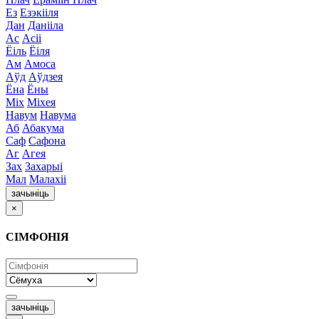
Ез
Езэкііля
Дан
Данііла
Ас
Асіі
Ёіль
Ёіля
Ам
Амоса
Аўд
Аўдзея
Ёна
Ёны
Міх
Міхея
Навум
Навума
Аб
Абакума
Саф
Сафона
Аг
Агея
Зах
Захарыі
Мал
Малахіі
зачыніць
×
СІМФОНІЯ
зачыніць