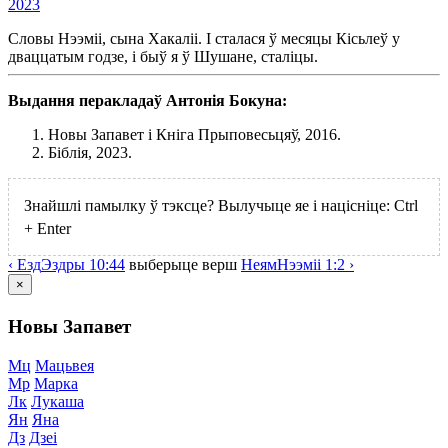
2023
Словы Нээміі, сына Хакаліі. І сталася ў месяцы Кісьлеў у
дваццатым годзе, і быў я ў Шушане, сталіцы.
Выдання перакладаў Антонія Бокуна:
Новы Запавет і Кніга Прыповесьцяў, 2016.
Біблія, 2023.
Знайшлі памылку ў тэксце? Вылучыце яе і націсніце:
Ctrl
+
Enter
‹
Езд
Эздры
10:44
выберыце
верш
Неям
Нээміі
1:2 ›
×
Новы Запавет
Мц
Мацьвея
Мр
Марка
Лк
Лукаша
Ян
Яна
Дз
Дзеі