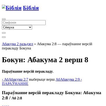
Біблія
Абакума 2 разьдзел
» Абакума 2:8 — параўнанне версій
перакладу Бокуна
Бокун: Абакума 2 верш 8
Параўнанне версій перакладу
.
‹
Аб
Абакума
2:7
выберыце
верш
Аб
Абакума
2:9 ›
ПАРАЎНАННЕ
Параўнанне версій перакладу Бокуна: Абакума
2:8
/
Аб 2:8