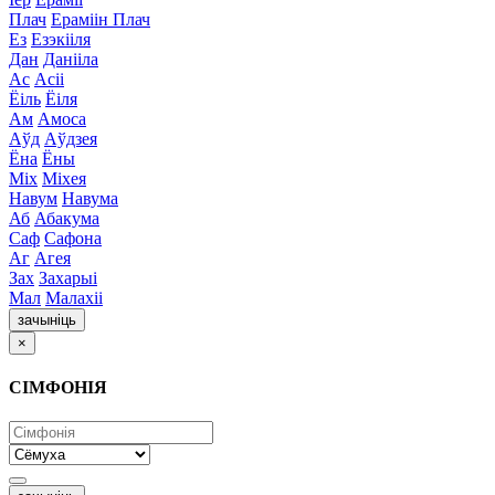
Плач
Ераміін Плач
Ез
Езэкііля
Дан
Данііла
Ас
Асіі
Ёіль
Ёіля
Ам
Амоса
Аўд
Аўдзея
Ёна
Ёны
Міх
Міхея
Навум
Навума
Аб
Абакума
Саф
Сафона
Аг
Агея
Зах
Захарыі
Мал
Малахіі
зачыніць
×
СІМФОНІЯ