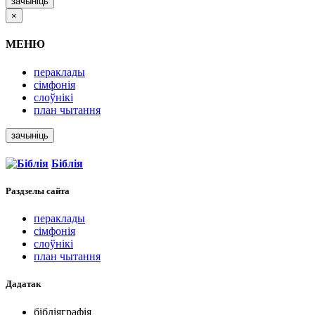
зачыніць
×
МЕНЮ
пераклады
сімфонія
слоўнікі
план чытання
зачыніць
Біблія
Раздзелы
сайта
пераклады
сімфонія
слоўнікі
план чытання
Дадатак
бібліяграфія