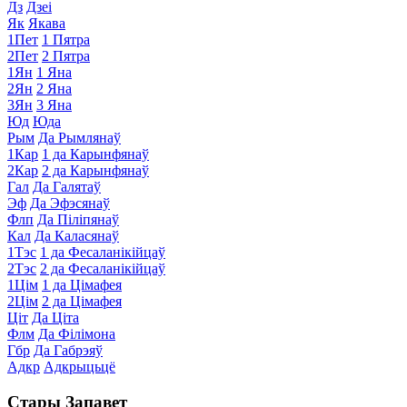
Дз
Дзеі
Як
Якава
1Пет
1 Пятра
2Пет
2 Пятра
1Ян
1 Яна
2Ян
2 Яна
3Ян
3 Яна
Юд
Юда
Рым
Да Рымлянаў
1Кар
1 да Карынфянаў
2Кар
2 да Карынфянаў
Гал
Да Галятаў
Эф
Да Эфэсянаў
Флп
Да Піліпянаў
Кал
Да Каласянаў
1Тэс
1 да Фесаланікійцаў
2Тэс
2 да Фесаланікійцаў
1Цім
1 да Цімафея
2Цім
2 да Цімафея
Ціт
Да Ціта
Флм
Да Філімона
Гбр
Да Габрэяў
Адкр
Адкрыцьцё
Стары Запавет