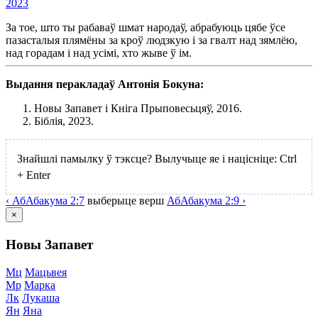
2023
За тое, што ты рабаваў шмат народаў, абрабуюць цябе ўсе
пазасталыя плямёны за кроў людзкую і за гвалт над зямлёю,
над горадам і над усімі, хто жыве ў ім.
Выдання перакладаў Антонія Бокуна:
Новы Запавет і Кніга Прыповесьцяў, 2016.
Біблія, 2023.
Знайшлі памылку ў тэксце? Вылучыце яе і націсніце:
Ctrl
+
Enter
‹
Аб
Абакума
2:7
выберыце
верш
Аб
Абакума
2:9 ›
×
Новы Запавет
Мц
Мацьвея
Мр
Марка
Лк
Лукаша
Ян
Яна