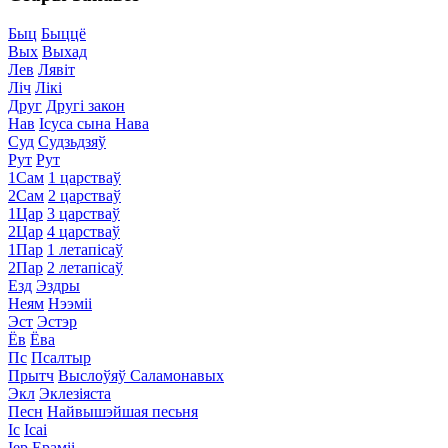
Быц
Быццё
Вых
Выхад
Лев
Лявіт
Ліч
Лікі
Друг
Другі закон
Нав
Ісуса сына Нава
Суд
Судзьдзяў
Рут
Рут
1Сам
1 царстваў
2Сам
2 царстваў
1Цар
3 царстваў
2Цар
4 царстваў
1Пар
1 летапісаў
2Пар
2 летапісаў
Езд
Эздры
Неям
Нээміі
Эст
Эстэр
Ёв
Ёва
Пс
Псалтыр
Прытч
Выслоўяў Саламонавых
Экл
Эклезіяста
Песн
Найвышэйшая песьня
Іс
Ісаі
Іер
Ераміі