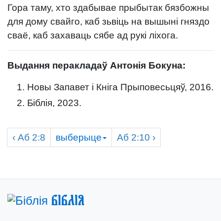
Гора таму, хто здабывае прыбытак бязбожны
для дому свайго, каб зьвіць на вышыні гняздо
сваё, каб захаваць сябе ад рукі ліхога.
Выдання перакладаў Антонія Бокуна:
Новы Запавет і Кніга Прыповесьцяў, 2016.
Біблія, 2023.
‹
Аб
2:8
выберыце
Аб
2:10 ›
Біблія