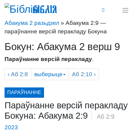
Біблія
Абакума 2 разьдзел
» Абакума 2:9 —
параўнанне версій перакладу Бокуна
Бокун: Абакума 2 верш 9
Параўнанне версій перакладу
.
‹
Аб
2:8
выберыце
Аб
2:10 ›
ПАРАЎНАННЕ
Параўнанне версій перакладу
Бокуна: Абакума 2:9
/
Аб 2:9
2023