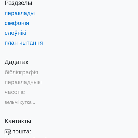
Раздзелы
пераклады
сімфонія
слоўнікі
план чытання
Дадатак
бібліяграфія
перакладчыкі
часопіс
вельмі хутка...
Кантакты
пошта: