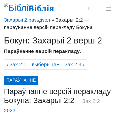
Біблія
Захарыі 2 разьдзел
» Захарыі 2:2 —
параўнанне версій перакладу Бокуна
Бокун: Захарыі 2 верш 2
Параўнанне версій перакладу
.
‹
Зах
2:1
выберыце
Зах
2:3 ›
ПАРАЎНАННЕ
Параўнанне версій перакладу
Бокуна: Захарыі 2:2
/
Зах 2:2
2023