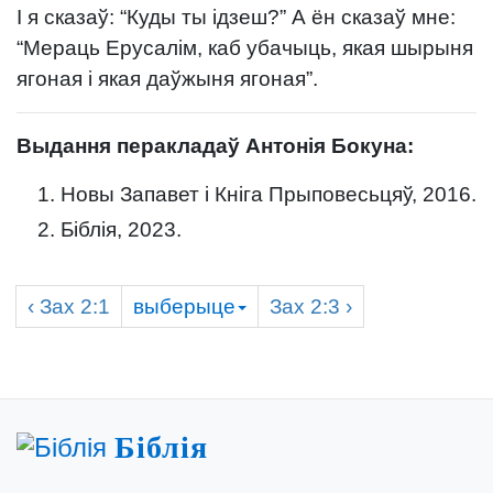
І я сказаў: “Куды ты ідзеш?” А ён сказаў мне:
“Мераць Ерусалім, каб убачыць, якая шырыня
ягоная і якая даўжыня ягоная”.
Выдання перакладаў Антонія Бокуна:
Новы Запавет і Кніга Прыповесьцяў, 2016.
Біблія, 2023.
‹
Зах
2:1
выберыце
Зах
2:3 ›
Біблія