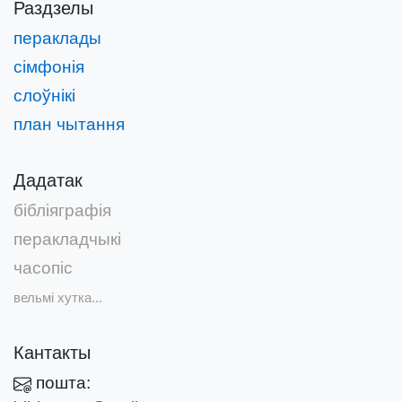
Раздзелы
пераклады
сімфонія
слоўнікі
план чытання
Дадатак
бібліяграфія
перакладчыкі
часопіс
вельмі хутка...
Кантакты
пошта: