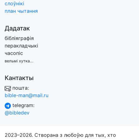
слоўнікі
план чытання
Дадатак
бібліяграфія
перакладчыкі
часопіс
вельмі хутка...
Кантакты
пошта:
bible-man@mail.ru
telegram:
@bibledev
2023–2026. Створана з любоўю для тых, хто