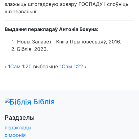
злажыць штогадовую ахвяру ГОСПАДУ і споўніць
шлюбаваньні.
Выдання перакладаў Антонія Бокуна:
Новы Запавет і Кніга Прыповесьцяў, 2016.
Біблія, 2023.
‹
1Сам
1:20
выберыце
1Сам
1:22 ›
Біблія
Раздзелы
пераклады
сімфонія