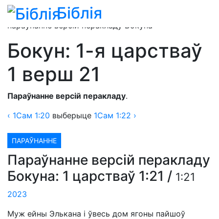
Біблія
1-я царстваў 1 разьдзел
» 1 царстваў 1:21 —
параўнанне версій перакладу Бокуна
Бокун: 1-я царстваў
1 верш 21
Параўнанне версій перакладу
.
‹
1Сам
1:20
выберыце
1Сам
1:22 ›
ПАРАЎНАННЕ
Параўнанне версій перакладу
Бокуна: 1 царстваў 1:21
/
1:21
2023
Муж ейны Элькана і ўвесь дом ягоны пайшоў