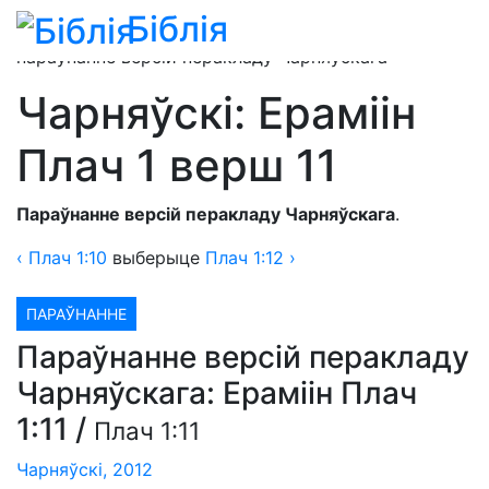
Біблія
Ераміін Плач 1 разьдзел
» Ераміін Плач 1:11 —
параўнанне версій перакладу Чарняўскага
Чарняўскі: Ераміін
Плач 1 верш 11
Параўнанне версій перакладу Чарняўскага
.
‹
Плач
1:10
выберыце
Плач
1:12 ›
ПАРАЎНАННЕ
Параўнанне версій перакладу
Чарняўскага: Ераміін Плач
1:11
/
Плач 1:11
Чарняўскі, 2012