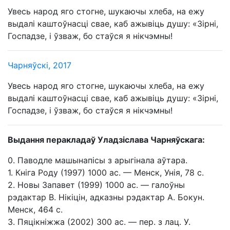
Увесь народ яго стогне, шукаючы хлеба, на ежу
выдалі каштоўнасці свае, каб ажывіць душу: «Зірні,
Госпадзе, і ўзваж, бо стаўся я нікчэмны!
Чарняўскі, 2017
Увесь народ яго стогне, шукаючы хлеба, на ежу
выдалі каштоўнасці свае, каб ажывіць душу: «Зірні,
Госпадзе, і ўзваж, бо стаўся я нікчэмны!
Выдання перакладаў Уладзіслава Чарняўскага:
0. Паводле машынапісы з арыгінала аўтара.
1. Кнiга Роду (1997) 1000 ас. — Менск, Унія, 78 с.
2. Новы Запавет (1999) 1000 ас. — галоўны
рэдактар В. Нікіцін, адказны рэдактар А. Бокун.
Менск, 464 с.
3. Пяцікніжжа (2002) 300 ас. — пер. з лац. У.