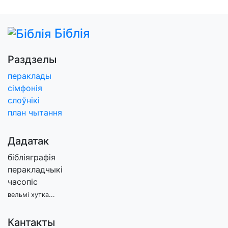
Біблія
Раздзелы
пераклады
сімфонія
слоўнікі
план чытання
Дадатак
бібліяграфія
перакладчыкі
часопіс
вельмі хутка...
Кантакты