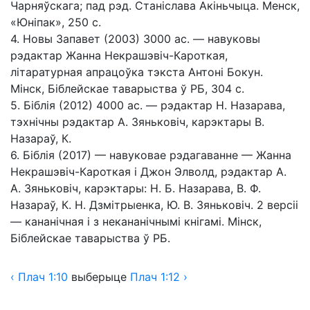
Чарняўскага; пад рэд. Станіслава Акіньчыца. Менск,
«Юніпак», 250 с.
4. Новы Запавет (2003) 3000 ас. — навуковы
рэдактар Жанна Некрашэвіч-Кароткая,
літаратурная апрацоўка тэкста Антоні Бокун.
Мінск, Біблейскае таварыства ў РБ, 304 с.
5. Біблія (2012) 4000 ас. — рэдактар Н. Назарава,
тэхнічны рэдактар А. Зяньковіч, карэктары В.
Назараў, К.
6. Біблія (2017) — навуковае рэдагаванне — Жанна
Некрашэвіч-Кароткая і Джон Элволд, рэдактар А.
А. Зяньковіч, карэктары: Н. Б. Назарава, В. Ф.
Назараў, К. Н. Дзмітрыенка, Ю. В. Зяньковіч. 2 версіі
— кананічная і з некананічнымі кнігамі. Мінск,
Біблейскае таварыства ў РБ.
‹
Плач
1:10
выберыце
Плач
1:12 ›