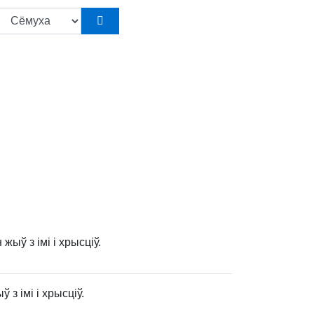
жыў з імі і хрысціў.
 з імі і хрысціў.