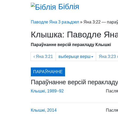
Біблія
Паводле Яна 3 разьдзел
» Яна 3:22 — пара
Клышкa: Паводле Яна
Параўнанне версій перакладу Клышкi
‹
Яна
3:21
выберыце
верш
Яна
3:23 
ПАРАЎНАННЕ
Параўнанне версій перакладу
Клышкi, 1989−92
Пасля 
Клышкi, 2014
Пасля 