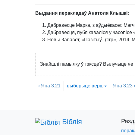
Выдання перакладаў Анатоля Клышкi:
Дабравесце Марка, з аўдыёкасет. Магч
Дабравесця, публікаваліся у часопісе
Новы Запавет, «Пазiтыў-цэтр», 2014, М
Знайшлі памылку ў тэксце? Вылучыце яе і
‹
Яна
3:21
выберыце
верш
Яна
3:23 
Біблія
Раз
перак