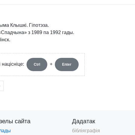
ыма Клышкi. Гіпотэза.
 «Спадчына» з 1989 па 1992 гады.
інск.
 націсніце:
+
Ctrl
Enter
›
дзелы
сайта
Дадатак
лады
бібліяграфія