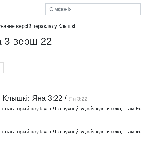
ўнанне версій перакладу Клышкi
 3 верш 22
›
 Клышкi: Яна 3:22
/
Ян 3:22
гэтага прыйшоў Ісус і Яго вучні ў Іудзейскую зямлю, і там Ён 
гэтага прыйшоў Ісус і Яго вучні ў Іудзейскую зямлю, і там жыў