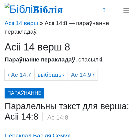
Біблія
Асіі 14 верш
» Асіі 14:8 — параўнанне
перакладаў.
Асіі 14 верш 8
Параўнанне перакладаў
, спасылкі.
‹
Ас
14:7
выбраць
Ас
14:9 ›
ПАРАЎНАННЕ
Паралельны тэкст для верша:
Асіі 14:8
/
Ас 14:8
Пераклад Васіля Сёмухі