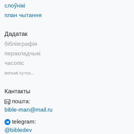
слоўнікі
план чытання
Дадатак
бібліяграфія
перакладчыкі
часопіс
вельмі хутка...
Кантакты
пошта:
bible-man@mail.ru
telegram:
@bibledev