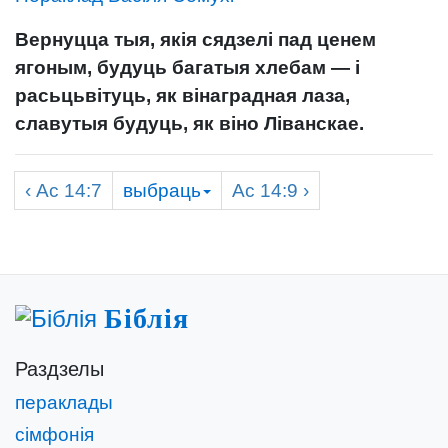
Вернуцца тыя, якія сядзелі пад ценем
ягоным, будуць багатыя хлебам — і
расьцьвітуць, як вінаградная лаза,
славутыя будуць, як віно Ліванскае.
‹
Ас
14:7
выбраць
Ас
14:9 ›
Біблія
Раздзелы
пераклады
сімфонія