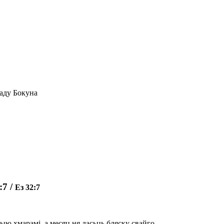
ладу Бокуна
2:7
/
Ез 32:7
рыю хмарамі, а месяц ня дасьць бляску свайго.