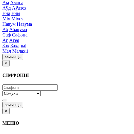
Ам
Амоса
Аўд
Аўдзея
Ёна
Ёны
Міх
Міхея
Навум
Навума
Аб
Абакума
Саф
Сафона
Аг
Агея
Зах
Захарыі
Мал
Малахіі
зачыніць
×
СІМФОНІЯ
зачыніць
×
МЕНЮ