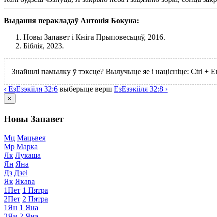
Выдання перакладаў Антонія Бокуна:
Новы Запавет і Кніга Прыповесьцяў, 2016.
Біблія, 2023.
Знайшлі памылку ў тэксце? Вылучыце яе і націсніце:
Ctrl
+
E
‹
Ез
Езэкііля
32:6
выберыце
верш
Ез
Езэкііля
32:8 ›
×
Новы Запавет
Мц
Мацьвея
Мр
Марка
Лк
Лукаша
Ян
Яна
Дз
Дзеі
Як
Якава
1Пет
1 Пятра
2Пет
2 Пятра
1Ян
1 Яна
2Ян
2 Яна