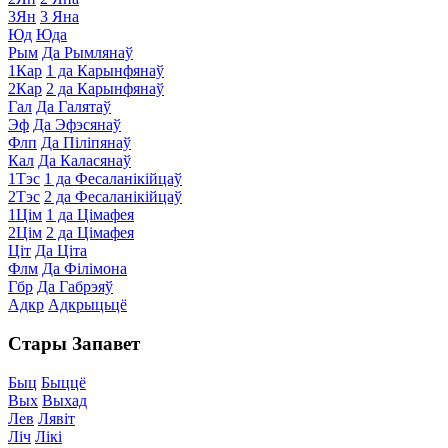
3Ян
3 Яна
Юд
Юда
Рым
Да Рымлянаў
1Кар
1 да Карынфянаў
2Кар
2 да Карынфянаў
Гал
Да Галятаў
Эф
Да Эфэсянаў
Флп
Да Піліпянаў
Кал
Да Каласянаў
1Тэс
1 да Фесаланікійцаў
2Тэс
2 да Фесаланікійцаў
1Цім
1 да Цімафея
2Цім
2 да Цімафея
Ціт
Да Ціта
Флм
Да Філімона
Гбр
Да Габрэяў
Адкр
Адкрыцьцё
Стары Запавет
Быц
Быццё
Вых
Выхад
Лев
Лявіт
Ліч
Лікі