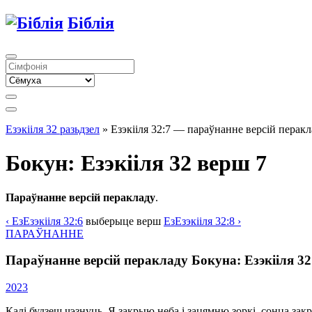
Біблія
Езэкііля 32 разьдзел
» Езэкііля 32:7 — параўнанне версій перак
Бокун: Езэкііля 32 верш 7
Параўнанне версій перакладу
.
‹
Ез
Езэкііля
32:6
выберыце
верш
Ез
Езэкііля
32:8 ›
ПАРАЎНАННЕ
Параўнанне версій перакладу Бокуна: Езэкііля 3
2023
Калі будзеш чэзнуць, Я закрыю неба і зацямню зоркі, сонца зак