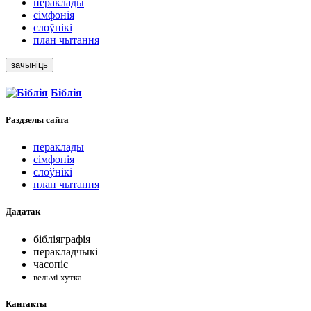
пераклады
сімфонія
слоўнікі
план чытання
зачыніць
Біблія
Раздзелы
сайта
пераклады
сімфонія
слоўнікі
план чытання
Дадатак
бібліяграфія
перакладчыкі
часопіс
вельмі хутка...
Кантакты