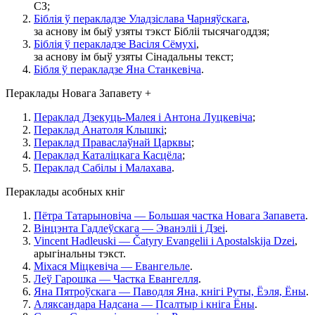
СЗ;
Біблія ў перакладзе Уладзіслава Чарняўскага
,
за аснову ім быў узяты тэкст Бібліі тысячагоддзя;
Біблія ў перакладзе Васіля Сёмухі
,
за аснову ім быў узяты Сінадальны текст;
Бібля ў перакладзе Яна Станкевіча
.
Пераклады Новага Запавету +
Пераклад Дзекуць-Малея і Антона Луцкевіча
;
Пераклад Анатоля Клышкі
;
Пераклад Праваслаўнай Царквы
;
Пераклад Каталіцкага Касцёла
;
Пераклад Сабілы і Малахава
.
Пераклады асобных кніг
Пётра Татарыновіча — Большая частка Новага Запавета
.
Вінцэнта Гадлеўскага — Эванэліі і Дзеі
.
Vincent Hadleuski — Čatyry Evangelii i Apostalskija Dzei
,
арыгінальны тэкст.
Міхася Міцкевіча — Евангельле
.
Леў Гарошка — Частка Евангелля
.
Яна Пятроўскага — Паводля Яна, кнігі Руты, Ёэля, Ёны
.
Аляксандара Надсана — Псалтыр і кніга Ёны
.