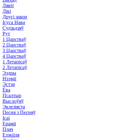
Лявіт
Лікі
Другі закон
Ісуса Нава
Судзьдзяў
Рут
1 Царстваў
2 Царстваў
3 Царстваў
4 Царстваў
1 Летапісаў
2 Летапісаў
Эздры
Нээміі
Эстэр
Ёва
Псалтыр
Выслоўяў
Эклезіяста
Песня з Песняў
Ісаі
Ераміі
Плач
Езэкііля