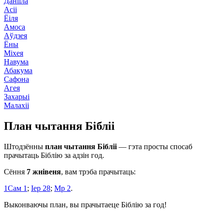
Данііла
Асіі
Ёіля
Амоса
Аўдзея
Ёны
Міхея
Навума
Абакума
Сафона
Агея
Захарыі
Малахіі
План чытання Бібліі
Штодзённы
план чытання Бібліі
— гэта просты спосаб
прачытаць Біблію за адзін год.
Сёння
7 жнівеня
, вам трэба прачытаць:
1Сам 1
;
Іер 28
;
Мр 2
.
Выконваючы план, вы прачытаеце Біблію за год!