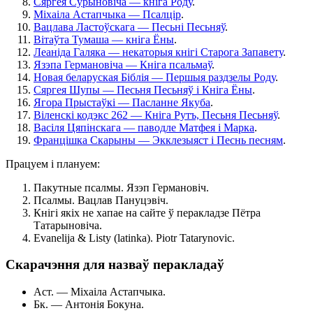
Сяргея Сурыновіча — кніга Роду
.
Міхаіла Астапчыка — Псалцір
.
Вацлава Ластоўскага — Песьні Песьняў
.
Вітаўта Тумаша — кніга Ёны
.
Леаніда Галяка — некаторыя кнігі Старога Запавету
.
Язэпа Германовіча — Кніга псальмаў
.
Новая беларуская Біблія — Першыя раздзелы Роду
.
Сяргея Шупы — Песьня Песьняў і Кніга Ёны
.
Ягора Прыстаўкі — Пасланне Якуба
.
Віленскі кодэкс 262 — Кніга Рутъ, Песьня Песьняў
.
Васіля Цяпінскага — паводле Матфея і Марка
.
Францішка Скарыны — Экклезыяст і Песнь песням
.
Працуем і плануем:
Пакутные псалмы. Язэп Германовіч.
Псалмы. Вацлав Пануцэвіч.
Кнігі якіх не хапае на сайте ў перакладзе Пётра
Татарыновіча.
Evanelija & Listy (latinka). Piotr Tatarynovic.
Скарачэння для назваў перакладаў
Аст. — Міхаіла Астапчыка.
Бк. — Антонія Бокуна.