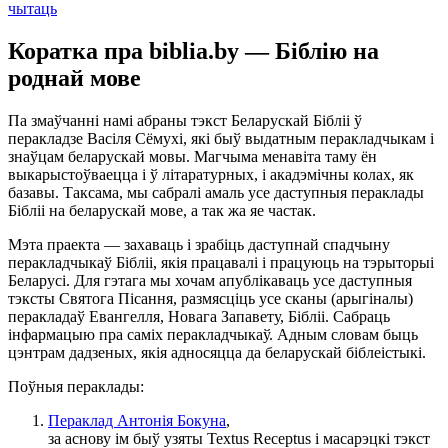
чытаць
Коратка пра biblia.by — Біблію на
роднай мове
Па змаўчанні намі абраны тэкст Беларускай Бібліі ў
перакладзе Васіля Сёмухі, які быў выдатным перакладчыкам і
знаўцам беларускай мовы. Магчыма менавіта таму ён
выкарыстоўваецца і ў літаратурных, і акадэмічны колах, як
базавы. Таксама, мы сабралі амаль усе даступныя пераклады
Бібліі на беларускай мове, а так жа яе частак.
Мэта праекта — захаваць і зрабіць даступнай спадчыну
перакладчыкаў Бібліі, якія працавалі і працуюць на тэрыторыі
Беларусі. Для гэтага мы хочам апублікаваць усе даступныя
тэксты Святога Пісання, размясціць усе сканы (арыгіналы)
перакладаў Евангелля, Новага Запавету, Бібліі. Сабраць
інфармацыю пра саміх перакладчыкаў. Адным словам быць
цэнтрам дадзеных, якія адносяцца да беларускай біблеістыкі.
Поўныя пераклады:
Пераклад Антонія Бокуна
,
за аснову ім быў узяты Textus Receptus і масарэцкі тэкст