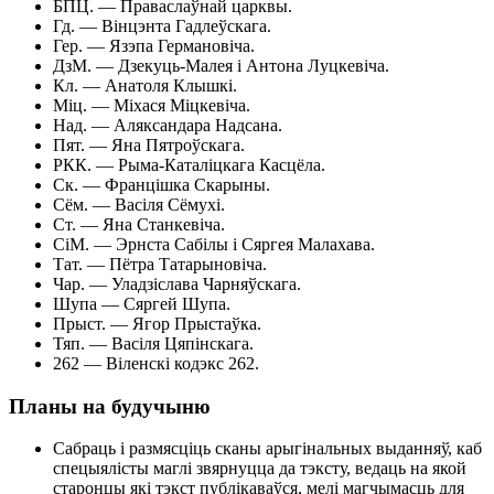
БПЦ. — Праваслаўнай царквы.
Гд. — Вінцэнта Гадлеўскага.
Гер. — Язэпа Германовіча.
ДзМ. — Дзекуць-Малея і Антона Луцкевіча.
Кл. — Анатоля Клышкі.
Міц. — Міхася Міцкевіча.
Над. — Аляксандара Надсана.
Пят. — Яна Пятроўскага.
РКК. — Рыма-Каталіцкага Касцёла.
Ск. — Францішка Скарыны.
Сём. — Васіля Сёмухі.
Ст. — Яна Станкевіча.
СіМ. — Эрнста Сабілы і Сяргея Малахава.
Тат. — Пётра Татарыновіча.
Чар. — Уладзіслава Чарняўскага.
Шупа — Сяргей Шупа.
Прыст. — Ягор Прыстаўка.
Тяп. — Васіля Цяпінскага.
262 — Віленскі кодэкс 262.
Планы на будучыню
Сабраць і размясціць сканы арыгінальных выданняў, каб
спецыялісты маглі звярнуцца да тэксту, ведаць на якой
старонцы які тэкст публікаваўся, мелі магчымасць для