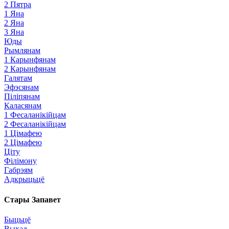
2 Пятра
1 Яна
2 Яна
3 Яна
Юды
Рымлянам
1 Карынфянам
2 Карынфянам
Галятам
Эфэсянам
Піліпянам
Каласянам
1 Фесаланікійцам
2 Фесаланікійцам
1 Цімафею
2 Цімафею
Ціту
Філімону
Габрэям
Адкрыцьцё
Стары Запавет
Быцьцё
Выхад