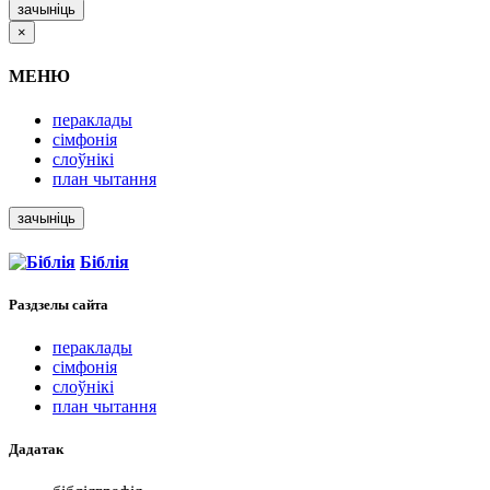
зачыніць
×
МЕНЮ
пераклады
сімфонія
слоўнікі
план чытання
зачыніць
Біблія
Раздзелы
сайта
пераклады
сімфонія
слоўнікі
план чытання
Дадатак