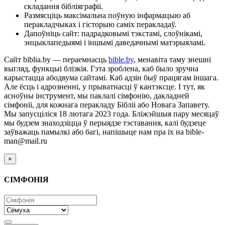
складання бібліяграфіі.
Размясціць максімальна поўную інфармацыю аб
перакладчыках і гісторыю саміх перакладаў.
Дапоўніць сайт: падрадковымі тэкстамі, слоўнікамі,
энцыклапедыямі і іншымі даведачнымі матэрыяламі.
Сайт biblia.by — пераемнасць
bible.by
, менавіта таму знешні
выгляд, функцыі блізкія. Гэта зроблена, каб было зручна
карыстацца абодвума сайтамі. Каб адзін быў працягам іншага.
Але ёсць і адрозненні, у прыватнасці ў кантэксце. І тут, як
асноўны інструмент, мы паклалі сімфонію, дакладней
сімфоніі, для кожнага перакладу Бібліі або Новага Запавету.
Мы запусціліся 18 лютага 2023 года. Бліжэйшыя пару месяцаў
мы будзем знаходзіцца ў перыядзе тэставання, калі будзеце
заўважаць памылкі або багі, напішыце нам пра іх на bible-
man@mail.ru
×
СІМФОНІЯ