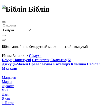
Біблія
Біблія анлайн на беларускай мове — чытай і вывучай
Новы Запавет
Сёмуха
/
Бокун
Чарняўскі
Станкевіч
Скарына(Б)
Дзекуць-Малей
Праваслаўны
Каталіцкі
Клышка
Сабіла і
Малахав
Мацьвея
Марка
Лукаша
Яна
Дзеі
Якава
1 Пятра