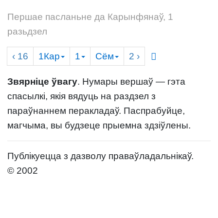
Першае пасланьне да Карынфянаў, 1
разьдзел
‹ 16
1Кар
1
Сём
2
›
Звярніце ўвагу
. Нумары вершаў — гэта
спасылкі, якія вядуць на раздзел з
параўнаннем перакладаў. Паспрабуйце,
магчыма, вы будзеце прыемна здзіўлены.
Публікуецца з дазволу праваўладальнікаў.
© 2002