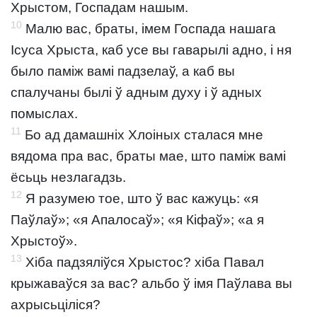
Хрыстом, Госпадам нашым.
10
Малю вас, браты, імем Госпада нашага
Ісуса Хрыста, каб усе вы гаварылі адно, і ня
было паміж вамі падзелаў, а каб вы
спалучаны былі ў адным духу і ў адных
помыслах.
11
Бо ад дамашніх Хлоіных сталася мне
вядома пра вас, браты мае, што паміж вамі
ёсьць незлагадзь.
12
Я разумею тое, што ў вас кажуць: «я
Паўлаў»; «я Апалосаў»; «я Кіфаў»; «а я
Хрыстоў».
13
Хіба падзяліўся Хрыстос? хіба Павал
крыжаваўся за вас? альбо ў імя Паўлава вы
ахрысьціліся?