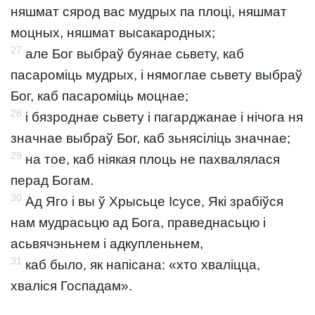
няшмат сярод вас мудрых па плоці, няшмат
моцных, няшмат высакародных;
27
але Бог выбраў буянае сьвету, каб
пасароміць мудрых, і нямоглае сьвету выбраў
Бог, каб пасароміць моцнае;
28
і бязроднае сьвету і пагарджанае і нічога ня
значнае выбраў Бог, каб зьнясіліць значнае;
29
на тое, каб ніякая плоць не пахвалялася
перад Богам.
30
Ад Яго і вы ў Хрысьце Ісусе, Які зрабіўся
нам мудрасьцю ад Бога, праведнасьцю і
асьвячэньнем і адкупленьнем,
31
каб было, як напісана: «хто хваліцца,
хваліся Госпадам».