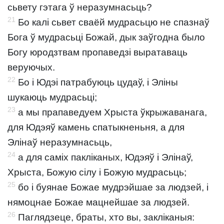
сьвету гэтага ў неразумнасьць?
21
Бо калі сьвет сваёй мудрасьцю не спазнаў
Бога ў мудрасьці Божай, дык заўгодна было
Богу юродзтвам пропаведзі выратаваць
веруючых.
22
Бо і Юдэі патрабуюць цудаў, і Эліны
шукаюць мудрасьці;
23
а мы прапаведуем Хрыста ўкрыжаванага,
для Юдэяў камень спатыкненьня, а для
Элінаў неразумнасьць,
24
а для саміх пакліканых, Юдэяў і Элінаў,
Хрыста, Божую сілу і Божую мудрасьць;
25
бо і буянае Божае мудрэйшае за людзей, і
нямоцнае Божае мацнейшае за людзей.
26
Паглядзеце, браты, хто вы, закліканыя: