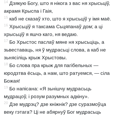
14
Дзякую Богу, што я нікога з вас ня хрысьціў,
акрамя Крыспа і Гаія,
15
каб не сказаў хто, што я хрысьціў у імя маё.
16
Хрысьціў я таксама Сьцяпанаў дом; а ці
хрысьціў я яшчэ каго, ня ведаю.
17
Бо Хрыстос паслаў мяне ня хрысьціць, а
зьвеставаць, ня ў мудрасьці слова, а каб не
зьнясіліць крыж Хрыстовы.
18
Бо слова пра крыж для пагібельных —
юродзтва ёсьць, а нам, што ратуемся, — сіла
Божая!
19
Бо напісана: «Я зьнішчу мудрасьць
мудрацоў, і розум разумных адкіну».
20
Дзе мудрэц? дзе кніжнік? дзе суразмоўца
веку гэтага? Ці не абярнуў Бог мудрасьць