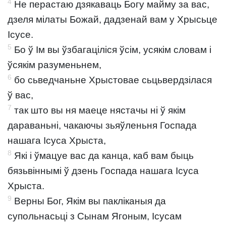
4
Не перастаю дзякаваць Богу майму за вас,
дзеля мілаты Божай, дадзенай вам у Хрысьце
Ісусе.
5
Бо ў Ім вы ўзбагаціліся ўсім, усякім словам і
ўсякім разуменьнем,
6
бо сьведчаньне Хрыстовае сьцьвердзілася
ў вас,
7
так што вы ня маеце нястачы ні ў якім
дараваньні, чакаючы зьяўленьня Госпада
нашага Ісуса Хрыста,
8
Які і ўмацуе вас да канца, каб вам быць
бязьвіннымі ў дзень Госпада нашага Ісуса
Хрыста.
9
Верны Бог, Якім вы пакліканыя да
супольнасьці з Сынам Ягоным, Ісусам