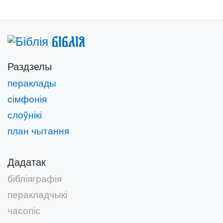
Біблія
Раздзелы
пераклады
сімфонія
слоўнікі
план чытання
Дадатак
бібліяграфія
перакладчыкі
часопіс