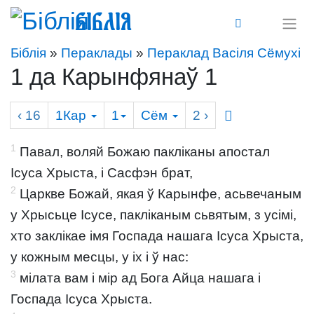
Біблія
Біблія
»
Пераклады
»
Пераклад Васіля Сёмухі
1 да Карынфянаў 1
‹ 16
1Кар
1
Сём
2
›
1
Павал, воляй Божаю пакліканы апостал
Ісуса Хрыста, і Сасфэн брат,
2
Царкве Божай, якая ў Карынфе, асьвечаным
у Хрысьце Ісусе, пакліканым сьвятым, з усімі,
хто заклікае імя Госпада нашага Ісуса Хрыста,
у кожным месцы, у іх і ў нас:
3
мілата вам і мір ад Бога Айца нашага і
Госпада Ісуса Хрыста.