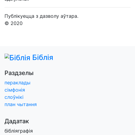
Публікуецца з дазволу аўтара.
© 2020
Біблія
Раздзелы
пераклады
сімфонія
слоўнікі
план чытання
Дадатак
бібліяграфія