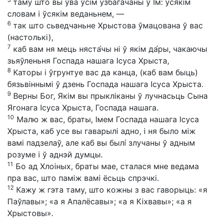
таму што вы ўва ўсім узбагачаны ў Ім: усякім
словам і ўсякім веданьнем, —
6
так што сьведчаньне Хрыстова ўмацована ў вас
(настолькі),
7
каб вам ня мець няста́чы ні ў якім да́ры, чакаючы
зьяўленьня Госпада нашага Ісуса Хрыста,
8
Каторы і ўгрунтуе вас да канца, (каб вам быць)
бязьвіннымі ў дзень Госпада нашага Ісуса Хрыста.
9
Верны Бог, Якім вы прыкліканы ў лучнасьць Сына
Ягонага Ісуса Хрыста, Госпада нашага.
10
Малю ж вас, браты, Імем Госпада нашага Ісуса
Хрыста, каб усе вы гаварылі адно, і ня было між
вамі падзелаў, але каб вы былí злучаны ў адным
розуме і ў аднэй думцы.
11
Бо ад Хлоіных, браты мае, сталася мне ведама
пра вас, што паміж вамі ёсьць спрэчкі.
12
Кажу ж гэта таму, што кожны з вас гаворыць: «я
Паўлавы»; «а я Апалёсавы»; «а я Кіхвавы»; «а я
Хрыстовы».