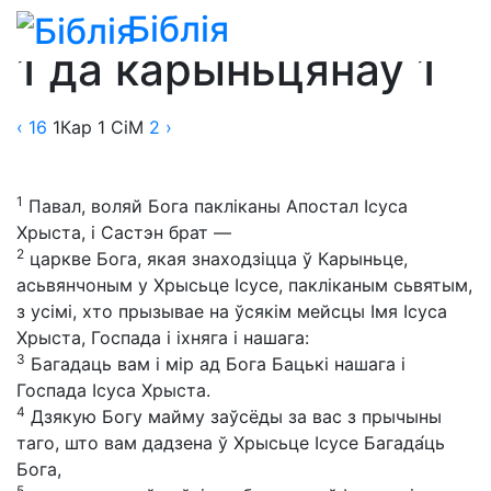
Біблія
Біблія
»
Пераклады
»
Пераклад Сабілы і Малахава
1 да карыньцянаў 1
‹ 16
1Кар
1
СіМ
2
›
1
Павал, воляй Бога пакліканы Апостал Ісуса
Хрыста, і Састэн брат —
2
царкве Бога, якая знаходзіцца ў Карыньце,
асьвянчоным у Хрысьце Ісусе, пакліканым сьвятым,
з усімі, хто прызывае на ўсякім мейсцы Імя Ісуса
Хрыста, Госпада і іхняга і нашага:
3
Багадаць вам і мір ад Бога Бацькі нашага і
Госпада Ісуса Хрыста.
4
Дзякую Богу майму заўсёды за вас з прычыны
таго, што вам дадзена ў Хрысьце Ісусе Багада́ць
Бога,
5