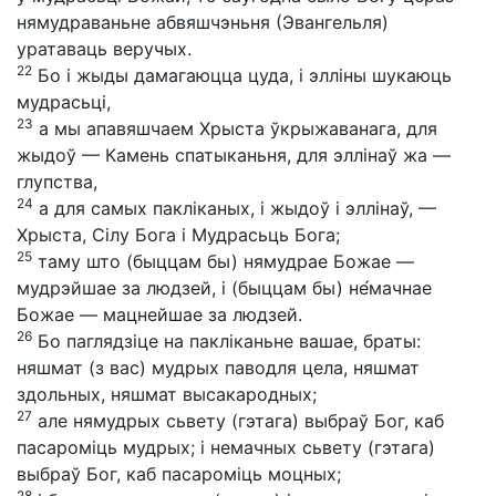
нямудраваньне абвяшчэньня (Эвангельля)
уратаваць веручых.
22
Бо і жыды дамагаюцца цуда, і элліны шукаюць
мудрасьці,
23
а мы апавяшчаем Хрыста ўкрыжаванага, для
жыдоў — Камень спатыканьня, для эллінаў жа —
глупства,
24
а для самых пакліканых, і жыдоў і эллінаў, —
Хрыста, Сілу Бога і Мудрасьць Бога;
25
таму што (быццам бы) нямудрае Божае —
мудрэйшае за людзей, і (быццам бы) не́мачнае
Божае — мацнейшае за людзей.
26
Бо паглядзіце на пакліканьне вашае, браты:
няшмат (з вас) мудрых паводля цела, няшмат
здольных, няшмат высакародных;
27
але нямудрых сьвету (гэтага) выбраў Бог, каб
пасароміць мудрых; і немачных сьвету (гэтага)
выбраў Бог, каб пасароміць моцных;
28