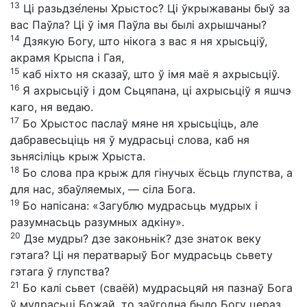
13
Ці разьдзе́лены Хрыстос? Ці ўкрыжаваны быў за
вас Паўла? Ці ў імя Паўла вы былі ахрышчаны?
14
Дзякую Богу, што нікога з вас я ня хрысьціў,
акрамя Крыспа і Гая,
15
каб ніхто ня сказаў, што ў імя маё я ахрысьціў.
16
Я ахрысьціў і дом Сьцяпана, ці ахрысьціў я яшчэ
каго, ня ведаю.
17
Бо Хрыстос паслаў мяне ня хрысьціць, але
дабравесьціць ня ў мудрасьці слова, каб ня
зьнясіліць крыж Хрыста.
18
Бо слова пра крыж для гінучых ёсьць глупства, а
для нас, збаўляемых, — сіла Бога.
19
Бо напісана: «Загублю мудрасьць мудрых і
разумнасьць разумных адкіну».
20
Дзе мудры? дзе законьнік? дзе знаток веку
гэтага? Ці ня ператварыў Бог мудрасьць сьвету
гэтага ў глупства?
21
Бо калі сьвет (сваёй) мудрасьцяй ня пазнаў Бога
ў мудрасьці Божай, то заўгодна было Богу цераз