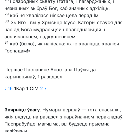
і бязродных сьвету (гэтага) і пагарджаных, і
нязначных выбраў Бог, каб значных адхіліць,
29
каб ня хвалілася ніякае цела перад Ім.
30
Зь Яго і вы ў Хрысьце Ісусе, Каторы стаўся для
нас ад Бога мудрасьцяй і праведнасьцяй, і
асьвячэньнем, і адкупленьнем,
31
каб (было), як напісана: «хто хваліцца, хваліся
Госпадам!»
Першае Пасланьне Апостала Паўлы да
карыньцянаў, 1 разьдзел
‹ 16
1Кар
1
СіМ
2
›
Звярніце ўвагу
. Нумары вершаў — гэта спасылкі,
якія вядуць на раздзел з параўнаннем перакладаў.
Паспрабуйце, магчыма, вы будзеце прыемна
здзіўлены.