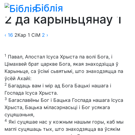
Біблія
Біблія
»
Пераклады
»
Пераклад Сабілы і Малахава
2 да карыньцянаў 1
‹ 16
2Кар
1
СіМ
2
›
1
Павал, Апостал Ісуса Хрыста па волі Бога, і
Цімахвей брат царкве Бога, якая знаходзіцца ў
Карыньце, са ўсімі сьвятымі, што знаходзяцца па
ўсёй Ахайі:
2
Багадаць вам і мір ад Бога Бацькі нашага і
Госпада Ісуса Хрыста.
3
Багаславёны Бог і Бацька Госпада нашага Ісуса
Хрыста, Бацька міласэрнасьці і Бог усякага
суцяшэньня,
4
Які суцяшае нас у кожным нашым горы, каб мы
маглі суцяшаць тых, што знаходзяцца ва ўсякім