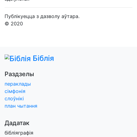
Публікуецца з дазволу аўтара.
© 2020
Біблія
Раздзелы
пераклады
сімфонія
слоўнікі
план чытання
Дадатак
бібліяграфія