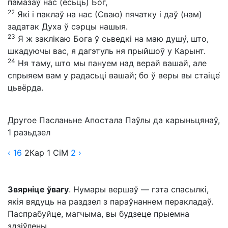
памазаў нас (ёсьць) Бог,
22
Які і паклаў на нас (Сваю) пячатку і даў (нам)
задатак Духа ў сэрцы нашыя.
23
Я ж заклікаю Бога ў сьведкі на маю душу́, што,
шкадуючы вас, я дагэтуль ня прыйшоў у Карынт.
24
Ня таму, што мы пануем над верай вашай, але
спрыяем вам у радасьці вашай; бо ў веры вы стаіце́
цьвёрда.
Другое Пасланьне Апостала Паўлы да карыньцянаў,
1 разьдзел
‹ 16
2Кар
1
СіМ
2
›
Звярніце ўвагу
. Нумары вершаў — гэта спасылкі,
якія вядуць на раздзел з параўнаннем перакладаў.
Паспрабуйце, магчыма, вы будзеце прыемна
здзіўлены.