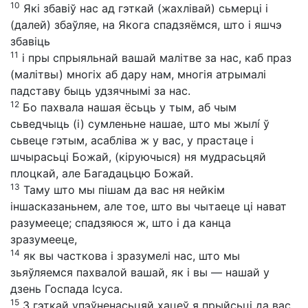
10
Які збавіў нас ад гэткай (жахлівай) сьмерці і
(далей) збаўляе, на Якога спадзяёмся, што і яшчэ
збавіць
11
і пры спрыяльнай вашай малітве за нас, каб праз
(малітвы) многіх аб дару нам, многія атрымалі
падставу быць удзячнымі за нас.
12
Бо пахвала нашая ёсьць у тым, аб чым
сьведчыць (і) сумленьне нашае, што мы жылí ў
сьвеце гэтым, асабліва ж у вас, у прастаце і
шчырасьці Божай, (кіруючыся) ня мудрасьцяй
плоцкай, але Багадацьцю Божай.
13
Таму што мы пішам да вас ня нейкім
іншасказаньнем, але тое, што вы чытаеце ці нават
разумееце; спадзяюся ж, што і да канца
зразумееце,
14
як вы часткова і зразумелі нас, што мы
зьяўляемся пахвалой вашай, як і вы — нашай у
дзень Госпада Ісуса.
15
З гэткай упэўненасьцяй хацеў я прыйсьці да вас