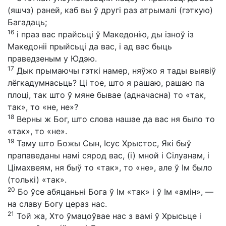
(яшчэ) раней, каб вы ў другі раз атрымалі (гэткую)
Багадаць;
16
і праз вас прайсьці ў Македонію, ды ізноў із
Македоніі прыйсьці да вас, і ад вас быць
праведзеным у Юдэю.
17
Дык прымаючы гэткі намер, няўжо я тады выявіў
лёгкадумнасьць? Ці тое, што я рашаю, рашаю па
плоці, так што ў мяне бывае (адначасна) то «так,
так», то «не, не»?
18
Верны ж Бог, што слова нашае да вас ня было то
«так», то «не».
19
Таму што Божы Сын, Ісус Хрыстос, Які быў
прапаведаны намі сярод вас, (і) мной і Сілуанам, і
Цімахвеям, ня быў то «так», то «не», але ў Ім было
(толькі) «так».
20
Бо ўсе абяцаньні Бога ў Ім «так» і ў Ім «амін», —
на славу Богу цераз нас.
21
Той жа, Хто ўмацоўвае нас з вамі ў Хрысьце і