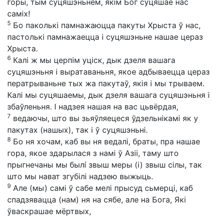
горы, тым суцяшэньнем, якім Бог суцяшае нас
саміх!
5
Бо паколькі памнажаюцца пакуты Хрыста ў нас,
пастолькі памнажаецца і суцяшэньне нашае цераз
Хрыста.
6
Калі ж мы церпім уціск, дык дзеля вашага
суцяшэньня і выратаваньня, якое адбываецца цераз
ператрываньне тых жа пакутаў, якія і мы трываем.
Калі мы суцяшаемы, дык дзеля вашага суцяшэньня і
збаўленьня. І надзея нашая на вас цьвёрдая,
7
ведаючы, што вы зьяўляецеся ўдзельнікамі як у
пакутах (нашых), так і ў суцяшэньні.
8
Бо ня хочам, каб вы ня ведалі, браты, пра нашае
гора, якое здарылася з намі ў Азіі, таму што
прыгнечаны мы былí звыш меры (і) звыш сілы, так
што мы нават згубілі надзею выжыць.
9
Але (мы) самі ў сабе мелі прысуд сьмерці, каб
спадзявацца (нам) ня на сябе, але на Бога, Які
ўваскрашае мёртвых,