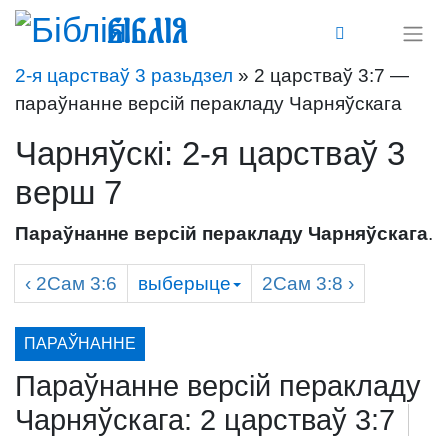
Біблія
2-я царстваў 3 разьдзел
» 2 царстваў 3:7 —
параўнанне версій перакладу Чарняўскага
Чарняўскі: 2-я царстваў 3
верш 7
Параўнанне версій перакладу Чарняўскага
.
‹
2Сам
3:6
выберыце
2Сам
3:8 ›
ПАРАЎНАННЕ
Параўнанне версій перакладу
Чарняўскага: 2 царстваў 3:7
/