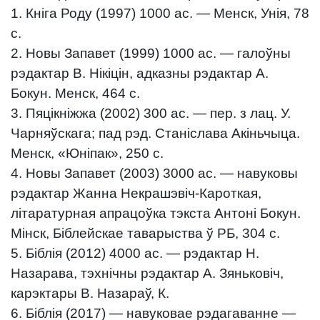
1. Кнiга Роду (1997) 1000 ас. — Менск, Унія, 78
с.
2. Новы Запавет (1999) 1000 ас. — галоўны
рэдактар В. Нікіцін, адказны рэдактар А.
Бокун. Менск, 464 с.
3. Пяцікніжжа (2002) 300 ас. — пер. з лац. У.
Чарняўскага; пад рэд. Станіслава Акіньчыца.
Менск, «Юніпак», 250 с.
4. Новы Запавет (2003) 3000 ас. — навуковы
рэдактар Жанна Некрашэвіч-Кароткая,
літаратурная апрацоўка тэкста Антоні Бокун.
Мінск, Біблейскае таварыства ў РБ, 304 с.
5. Біблія (2012) 4000 ас. — рэдактар Н.
Назарава, тэхнічны рэдактар А. Зяньковіч,
карэктары В. Назараў, К.
6. Біблія (2017) — навуковае рэдагаванне —