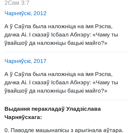
2Сам 3:7
Чарняўскі, 2012
А ў Саўла была наложніца на імя Рэспа,
дачка Аі. І сказаў Ісбаал Абнэру: «Чаму ты
ўвайшоў да наложніцы бацькі майго?»
Чарняўскі, 2017
А ў Саўла была наложніца на імя Рэспа,
дачка Аі. І сказаў Ісбаал Абнэру: «Чаму ты
ўвайшоў да наложніцы бацькі майго?»
Выдання перакладаў Уладзіслава
Чарняўскага:
0. Паводле машынапісы з арыгінала аўтара.