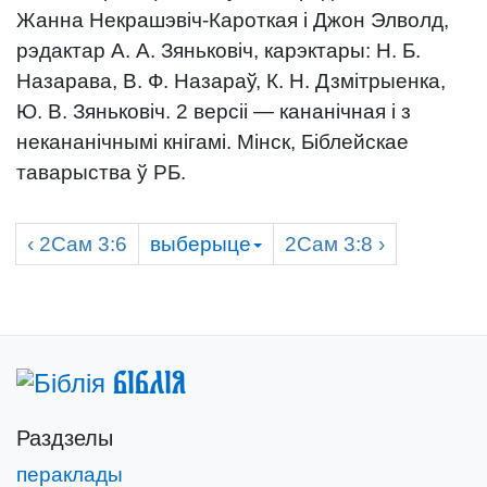
Жанна Некрашэвіч-Кароткая і Джон Элволд,
рэдактар А. А. Зяньковіч, карэктары: Н. Б.
Назарава, В. Ф. Назараў, К. Н. Дзмітрыенка,
Ю. В. Зяньковіч. 2 версіі — кананічная і з
некананічнымі кнігамі. Мінск, Біблейскае
таварыства ў РБ.
‹
2Сам
3:6
выберыце
2Сам
3:8 ›
Біблія
Раздзелы
пераклады