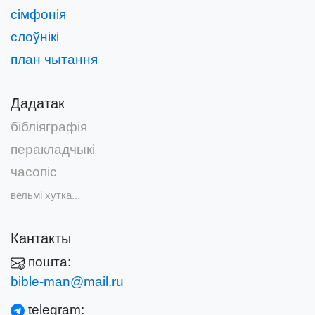
сімфонія
слоўнікі
план чытання
Дадатак
бібліяграфія
перакладчыкі
часопіс
вельмі хутка...
Кантакты
пошта:
bible-man@mail.ru
telegram: