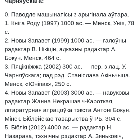
Чарняўскага:
0. Паводле машынапісы з арыгінала аўтара.
1. Кнiга Роду (1997) 1000 ас. — Менск, Унія, 78
с.
2. Новы Запавет (1999) 1000 ас. — галоўны
рэдактар В. Нікіцін, адказны рэдактар А.
Бокун. Менск, 464 с.
3. Пяцікніжжа (2002) 300 ас. — пер. з лац. У.
Чарняўскага; пад рэд. Станіслава Акіньчыца.
Менск, «Юніпак», 250 с.
4. Новы Запавет (2003) 3000 ас. — навуковы
рэдактар Жанна Некрашэвіч-Кароткая,
літаратурная апрацоўка тэкста Антоні Бокун.
Мінск, Біблейскае таварыства ў РБ, 304 с.
5. Біблія (2012) 4000 ас. — рэдактар Н.
Назарава, тэхнічны рэдактар А. Зяньковіч,