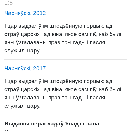
1:5
Чарняўскі, 2012
І цар выдзеліў ім штодзённую порцыю ад
страў царскіх і ад віна, якое сам піў, каб былі
яны ўзгадаваны праз тры гады і пасля
служылі цару.
Чарняўскі, 2017
І цар выдзеліў ім штодзённую порцыю ад
страў царскіх і ад віна, якое сам піў, каб былі
яны ўзгадаваны праз тры гады і пасля
служылі цару.
Выдання перакладаў Уладзіслава