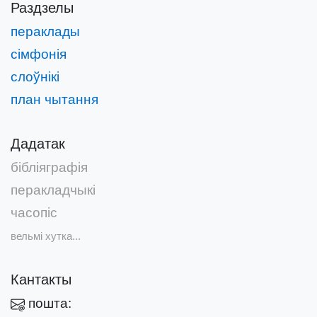
Раздзелы
пераклады
сімфонія
слоўнікі
план чытання
Дадатак
бібліяграфія
перакладчыкі
часопіс
вельмі хутка...
Кантакты
пошта: