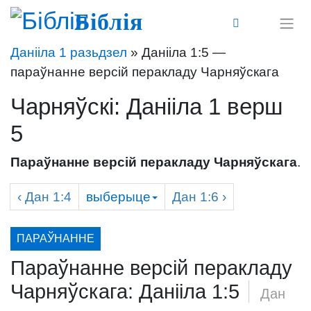
Біблія
Данііла 1 разьдзел
» Данііла 1:5 —
параўнанне версій перакладу Чарняўскага
Чарняўскі: Данііла 1 верш
5
Параўнанне версій перакладу Чарняўскага
.
‹
Дан
1:4
выберыце
Дан
1:6 ›
ПАРАЎНАННЕ
Параўнанне версій перакладу
Чарняўскага: Данііла 1:5
/
Дан