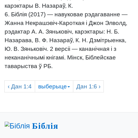
карэктары В. Назараў, К.
6. Біблія (2017) — навуковае рэдагаванне —
Жанна Некрашэвіч-Кароткая і Джон Элволд,
рэдактар А. А. Зяньковіч, карэктары: Н. Б.
Назарава, В. Ф. Назараў, К. Н. Дзмітрыенка,
Ю. В. Зяньковіч. 2 версіі — кананічная і з
некананічнымі кнігамі. Мінск, Біблейскае
таварыства ў РБ.
‹
Дан
1:4
выберыце
Дан
1:6 ›
Біблія