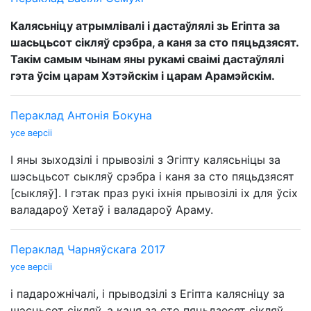
Калясьніцу атрымлівалі і дастаўлялі зь Егіпта за
шасьцьсот сікляў срэбра, а каня за сто пяцьдзясят.
Такім самым чынам яны рукамі сваімі дастаўлялі
гэта ўсім царам Хэтэйскім і царам Арамэйскім.
Пераклад Антонія Бокуна
усе версіі
І яны зыходзілі і прывозілі з Эгіпту калясьніцы за
шэсьцьсот сыкляў срэбра і каня за сто пяцьдзясят
[сыкляў]. І гэтак праз рукі іхнія прывозілі іх для ўсіх
валадароў Хетаў і валадароў Араму.
Пераклад Чарняўскага 2017
усе версіі
і падарожнічалі, і прыводзілі з Егіпта калясніцу за
шэсцьсот сікляў, а каня за сто пяцьдзесят сікляў