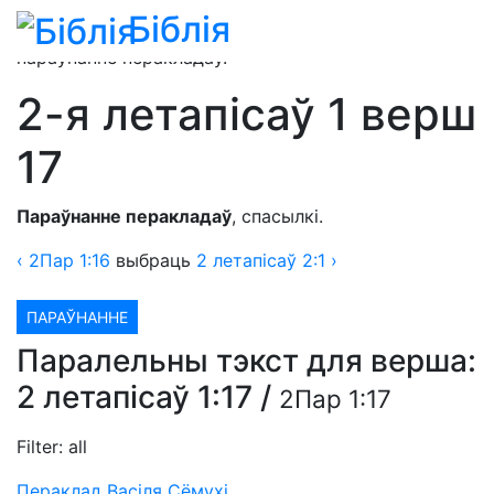
Біблія
2-я летапісаў 1 верш
» 2 летапісаў 1:17 —
параўнанне перакладаў.
2-я летапісаў 1 верш
17
Параўнанне перакладаў
, спасылкі.
‹
2Пар
1:16
выбраць
2 летапісаў 2:1 ›
ПАРАЎНАННЕ
Паралельны тэкст для верша:
2 летапісаў 1:17
/
2Пар 1:17
Filter:
all
Пераклад Васіля Сёмухі