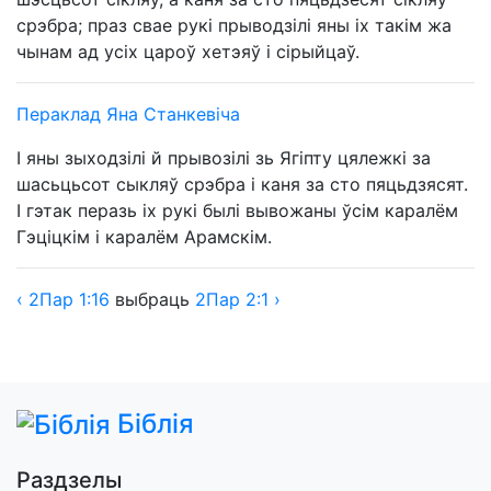
срэбра; праз свае рукі прыводзілі яны іх такім жа
чынам ад усіх цароў хетэяў і сірыйцаў.
Пераклад Яна Станкевіча
І яны зыходзілі й прывозілі зь Ягіпту цялежкі за
шасьцьсот сыкляў срэбра і каня за сто пяцьдзясят.
І гэтак перазь іх рукі былі вывожаны ўсім каралём
Гэціцкім і каралём Арамскім.
‹
2Пар
1:16
выбраць
2Пар
2:1 ›
Біблія
Раздзелы