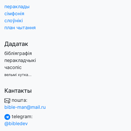
пераклады
сімфонія
слоўнікі
план чытання
Дадатак
бібліяграфія
перакладчыкі
часопіс
вельмі хутка...
Кантакты
пошта:
bible-man@mail.ru
telegram:
@bibledev