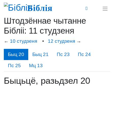
Біблія
Штодзённае чытанне
Бібліі: 11 студзеня
←
10 студзеня
•
12 студзеня
→
Быц 20
Быц 21
Пс 23
Пс 24
Пс 25
Мц 13
Быцьцё, разьдзел 20