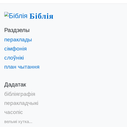
Біблія
Раздзелы
пераклады
сімфонія
слоўнікі
план чытання
Дадатак
бібліяграфія
перакладчыкі
часопіс
вельмі хутка...