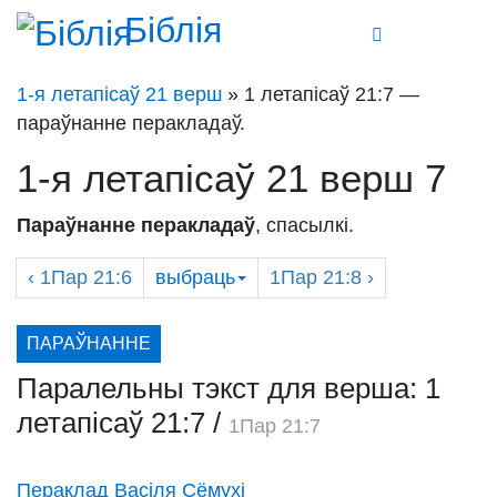
Біблія
1-я летапісаў 21 верш
» 1 летапісаў 21:7 —
параўнанне перакладаў.
1-я летапісаў 21 верш 7
Параўнанне перакладаў
, спасылкі.
‹
1Пар
21:6
выбраць
1Пар
21:8 ›
ПАРАЎНАННЕ
Паралельны тэкст для верша: 1
летапісаў 21:7
/
1Пар 21:7
Пераклад Васіля Сёмухі