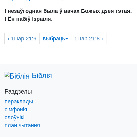
І незаўгодная была ў вачах Божых дзея гэтая.
І Ён пабіў Ізраіля.
‹
1Пар
21:6
выбраць
1Пар
21:8 ›
Біблія
Раздзелы
пераклады
сімфонія
слоўнікі
план чытання