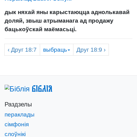
дык няхай яны карыстаюцца аднолькавай
доляй, звыш атрыманага ад продажу
бацькоўскай маёмасьці.
‹
Друг
18:7
выбраць
Друг
18:9 ›
Біблія
Раздзелы
пераклады
сімфонія
слоўнікі