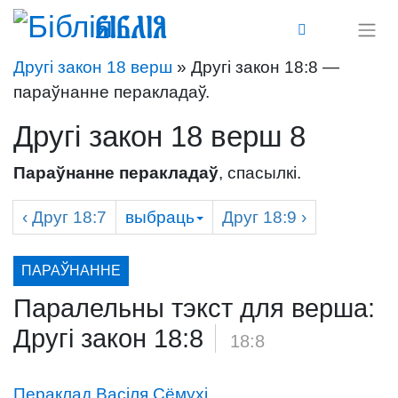
Біблія
Другі закон 18 верш
» Другі закон 18:8 —
параўнанне перакладаў.
Другі закон 18 верш 8
Параўнанне перакладаў
, спасылкі.
‹
Друг
18:7
выбраць
Друг
18:9 ›
ПАРАЎНАННЕ
Паралельны тэкст для верша:
Другі закон 18:8
/
18:8
Пераклад Васіля Сёмухі