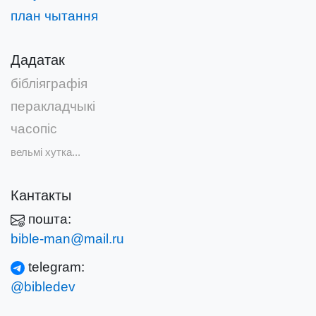
план чытання
Дадатак
бібліяграфія
перакладчыкі
часопіс
вельмі хутка...
Кантакты
пошта:
bible-man@mail.ru
telegram:
@bibledev