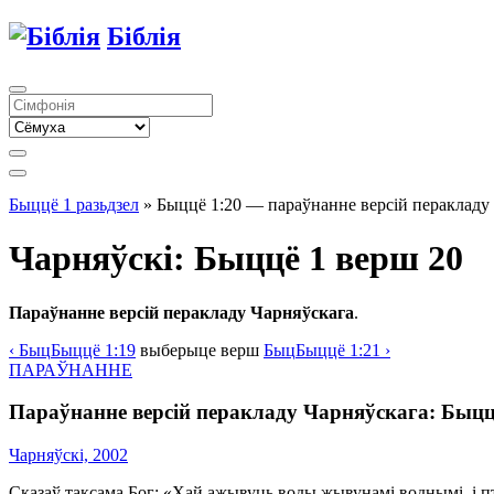
Біблія
Быццё 1 разьдзел
» Быццё 1:20 — параўнанне версій перакладу
Чарняўскі: Быццё 1 верш 20
Параўнанне версій перакладу Чарняўскага
.
‹
Быц
Быццё
1:19
выберыце
верш
Быц
Быццё
1:21 ›
ПАРАЎНАННЕ
Параўнанне версій перакладу Чарняўскага: Быцц
Чарняўскі, 2002
Сказаў таксама Бог: «Хай ажывуць воды жывунамі воднымі, і п