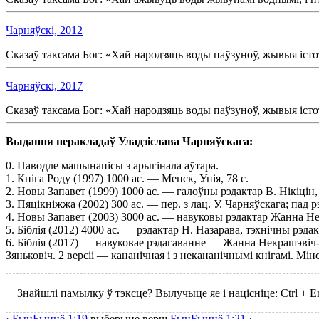
Чарняўскі, 2012
Сказаў таксама Бог: «Хай народзяць воды паўзуноў, жывыя істо
Чарняўскі, 2017
Сказаў таксама Бог: «Хай народзяць воды паўзуноў, жывыя істо
Выдання перакладаў Уладзіслава Чарняўскага:
0. Паводле машынапісы з арыгінала аўтара.
1. Кнiга Роду (1997) 1000 ас. — Менск, Унія, 78 с.
2. Новы Запавет (1999) 1000 ас. — галоўны рэдактар В. Нікіцін,
3. Пяцікніжжа (2002) 300 ас. — пер. з лац. У. Чарняўскага; пад 
4. Новы Запавет (2003) 3000 ас. — навуковы рэдактар Жанна Нек
5. Біблія (2012) 4000 ас. — рэдактар Н. Назарава, тэхнічны рэда
6. Біблія (2017) — навуковае рэдагаванне — Жанна Некрашэвіч-К
Зяньковіч. 2 версіі — кананічная і з некананічнымі кнігамі. Мін
Знайшлі памылку ў тэксце? Вылучыце яе і націсніце:
Ctrl
+
E
‹
Быц
Быццё
1:19
выберыце
верш
Быц
Быццё
1:21 ›