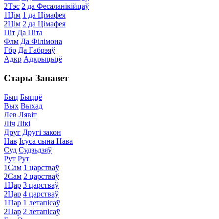
2Тэс
2 да Фесаланікійцаў
1Цім
1 да Цімафея
2Цім
2 да Цімафея
Ціт
Да Ціта
Флм
Да Філімона
Гбр
Да Габрэяў
Адкр
Адкрыцьцё
Стары Запавет
Быц
Быццё
Вых
Выхад
Лев
Лявіт
Ліч
Лікі
Друг
Другі закон
Нав
Ісуса сына Нава
Суд
Судзьдзяў
Рут
Рут
1Сам
1 царстваў
2Сам
2 царстваў
1Цар
3 царстваў
2Цар
4 царстваў
1Пар
1 летапісаў
2Пар
2 летапісаў