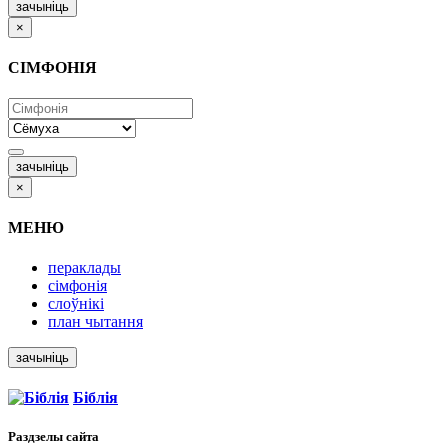
зачыніць
×
СІМФОНІЯ
зачыніць
×
МЕНЮ
пераклады
сімфонія
слоўнікі
план чытання
зачыніць
Біблія
Раздзелы
сайта