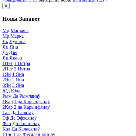
×
Новы Запавет
Мц
Мацьвея
Мр
Марка
Лк
Лукаша
Ян
Яна
Дз
Дзеі
Як
Якава
1Пет
1 Пятра
2Пет
2 Пятра
1Ян
1 Яна
2Ян
2 Яна
3Ян
3 Яна
Юд
Юда
Рым
Да Рымлянаў
1Кар
1 да Карынфянаў
2Кар
2 да Карынфянаў
Гал
Да Галятаў
Эф
Да Эфэсянаў
Флп
Да Піліпянаў
Кал
Да Каласянаў
1Тэс
1 да Фесаланікійцаў