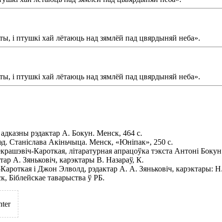
ты, і птушкі хай лётаюць над зямлёй пад цвярдыняй неба».
ты, і птушкі хай лётаюць над зямлёй пад цвярдыняй неба».
 адказны рэдактар А. Бокун. Менск, 464 с.
рэд. Станіслава Акіньчыца. Менск, «Юніпак», 250 с.
рашэвіч-Кароткая, літаратурная апрацоўка тэкста Антоні Бокун. 
ктар А. Зяньковіч, карэктары В. Назараў, К.
ароткая і Джон Элволд, рэдактар А. А. Зяньковіч, карэктары: Н. 
ск, Біблейскае таварыства ў РБ.
nter