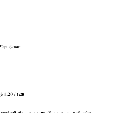
 Чарняўскага
ё 1:20
/
1:20
тушкі хай лётаюць над зямлёй пад цьвярдыняй неба».