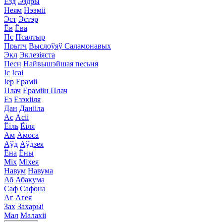
Езд
Эздры
Неям
Нээміі
Эст
Эстэр
Ёв
Ёва
Пс
Псалтыр
Прытч
Выслоўяў Саламонавых
Экл
Эклезіяста
Песн
Найвышэйшая песьня
Іс
Ісаі
Іер
Ераміі
Плач
Ераміін Плач
Ез
Езэкііля
Дан
Данііла
Ас
Асіі
Ёіль
Ёіля
Ам
Амоса
Аўд
Аўдзея
Ёна
Ёны
Міх
Міхея
Навум
Навума
Аб
Абакума
Саф
Сафона
Аг
Агея
Зах
Захарыі
Мал
Малахіі