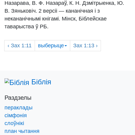
Назарава, В. Ф. Назараў, К. Н. Дзмітрыенка, Ю.
В. Зяньковіч. 2 версіі — кананічная і з
некананічнымі кнігамі. Мінск, Біблейскае
таварыства ў РБ.
‹
Зах
1:11
выберыце
Зах
1:13 ›
Біблія
Раздзелы
пераклады
сімфонія
слоўнікі
план чытання