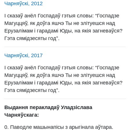
Чарняўскі, 2012
І сказаў анёл Госпадаў гэтыя словы: “Госпадзе
Магуццяў, як доўга яшчэ Ты не злітуешся над
Ерузалімам і гарадамі Юды, на якія загневаўся?
Гэта сямідзесяты год”.
Чарняўскі, 2017
І сказаў анёл Госпадаў гэтыя словы: “Госпадзе
Магуццяў, як доўга яшчэ Ты не злітуешся над
Ерузалімам і гарадамі Юды, на якія загневаўся?
Гэта сямідзесяты год”.
Выдання перакладаў Уладзіслава
Чарняўскага:
0. Паводле машынапісы з арыгінала аўтара.