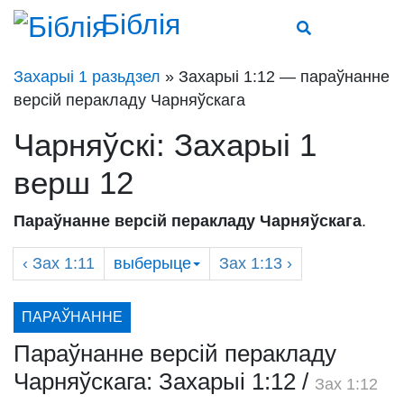
Біблія
Захарыі 1 разьдзел
» Захарыі 1:12 — параўнанне
версій перакладу Чарняўскага
Чарняўскі: Захарыі 1
верш 12
Параўнанне версій перакладу Чарняўскага
.
‹
Зах
1:11
выберыце
Зах
1:13 ›
ПАРАЎНАННЕ
Параўнанне версій перакладу
Чарняўскага: Захарыі 1:12
/
Зах 1:12