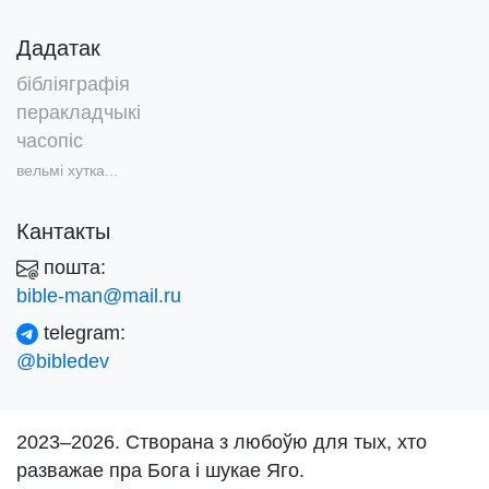
Дадатак
бібліяграфія
перакладчыкі
часопіс
вельмі хутка...
Кантакты
пошта:
bible-man@mail.ru
telegram:
@bibledev
2023–2026. Створана з любоўю для тых, хто
разважае пра Бога і шукае Яго.