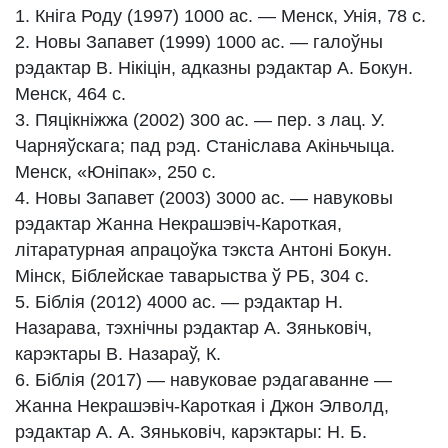
1. Кнiга Роду (1997) 1000 ас. — Менск, Унія, 78 с.
2. Новы Запавет (1999) 1000 ас. — галоўны
рэдактар В. Нікіцін, адказны рэдактар А. Бокун.
Менск, 464 с.
3. Пяцікніжжа (2002) 300 ас. — пер. з лац. У.
Чарняўскага; пад рэд. Станіслава Акіньчыца.
Менск, «Юніпак», 250 с.
4. Новы Запавет (2003) 3000 ас. — навуковы
рэдактар Жанна Некрашэвіч-Кароткая,
літаратурная апрацоўка тэкста Антоні Бокун.
Мінск, Біблейскае таварыства ў РБ, 304 с.
5. Біблія (2012) 4000 ас. — рэдактар Н.
Назарава, тэхнічны рэдактар А. Зяньковіч,
карэктары В. Назараў, К.
6. Біблія (2017) — навуковае рэдагаванне —
Жанна Некрашэвіч-Кароткая і Джон Элволд,
рэдактар А. А. Зяньковіч, карэктары: Н. Б.