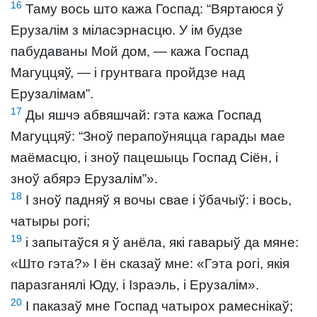
16
Таму вось што кажа Госпад: “Вяртаюся ў
Ерузалім з міласэрнасцю. У ім будзе
пабудаваны Мой дом, — кажа Госпад
Магуццяў, — і грунтвага пройдзе над
Ерузалімам”.
17
Ды яшчэ абвяшчай: гэта кажа Госпад
Магуццяў: “Зноў перапоўняцца гарады мае
маёмасцю, і зноў пацешыць Госпад Сіён, і
зноў абярэ Ерузалім”».
18
І зноў падняў я вочы свае і ўбачыў: і вось,
чатыры рогі;
19
і запытаўся я ў анёла, які гаварыў да мяне:
«Што гэта?» І ён сказаў мне: «Гэта рогі, якія
паразганялі Юду, і Ізраэль, і Ерузалім».
20
І паказаў мне Госпад чатырох рамеснікаў;