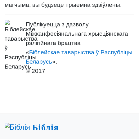
магчыма, вы будзеце прыемна здзіўлены.
Публікуецца з дазволу
Міжканфесіянальнага хрысціянскага
рэлігійнага брацтва
«
Біблейскае таварыства ў Рэспубліцы
Беларусь
».
© 2017
Біблія