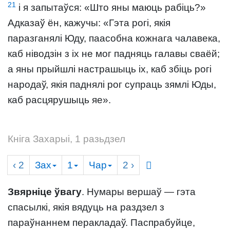
21
і я запытаўся: «Што яны маюць рабіць?»
Адказаў ён, кажучы: «Гэта рогі, якія
паразганялі Юду, паасобна кожнага чалавека,
каб ніводзін з іх не мог падняць галавы сваёй;
а яны прыйшлі настрашыць іх, каб збіць рогі
народаў, якія паднялі рог супраць зямлі Юды,
каб расцярушыць яе».
Кніга Захарыі, 1 разьдзел
‹ 2
Зах
1
Чар
2
›
Звярніце ўвагу
. Нумары вершаў — гэта
спасылкі, якія вядуць на раздзел з
параўнаннем перакладаў. Паспрабуйце,