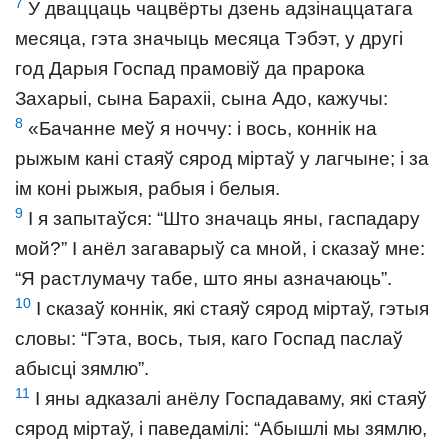
7
У дваццаць чацвёрты дзень адзінаццатага
месяца, гэта значыць месяца Тэбэт, у другі
год Дарыя Госпад прамовіў да прарока
Захарыі, сына Барахіі, сына Адо, кажучы:
8
«Бачанне меў я ноччу: і вось, коннік на
рыжым кані стаяў сярод міртаў у лагчыне; і за
ім коні рыжыя, рабыя і белыя.
9
І я запытаўся: “Што значаць яны, гаспадару
мой?” І анёл загаварыў са мной, і сказаў мне:
“Я растлумачу табе, што яны азначаюць”.
10
І сказаў коннік, які стаяў сярод міртаў, гэтыя
словы: “Гэта, вось, тыя, каго Госпад паслаў
абысці зямлю”.
11
І яны адказалі анёлу Госпадаваму, які стаяў
сярод міртаў, і паведамілі: “Абышлі мы зямлю,