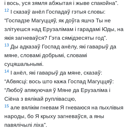
і вось, уся зямля абжытая і жыве спакойна”.
12
І сказаў анёл Госпадаў гэтыя словы:
“Госпадзе Магуццяў, як доўга яшчэ Ты не
злітуешся над Ерузалімам і гарадамі Юды, на
якія загневаўся? Гэта сямідзесяты год”.
13
Ды адказаў Госпад анёлу, які гаварыў да
мяне, словамі добрымі, словамі
суцяшальнымі.
14
І анёл, які гаварыў да мяне, сказаў:
“Абвясці: вось што кажа Госпад Магуццяў:
“Любоў апякуючая ў Мяне да Ерузаліма і
Сіёна з вялікай руплівасцю,
15
але вялікім гневам Я гневаюся на пыхлівыя
народы, бо Я крыху загневаўся, а яны
павялічылі ліха”.