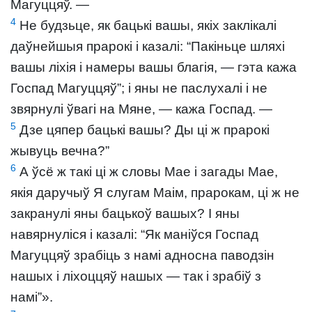
Магуццяў. —
4
Не будзьце, як бацькі вашы, якіх заклікалі
даўнейшыя прарокі і казалі: “Пакіньце шляхі
вашы ліхія і намеры вашы благія, — гэта кажа
Госпад Магуццяў”; і яны не паслухалі і не
звярнулі ўвагі на Мяне, — кажа Госпад. —
5
Дзе цяпер бацькі вашы? Ды ці ж прарокі
жывуць вечна?”
6
А ўсё ж такі ці ж словы Мае і загады Мае,
якія даручыў Я слугам Маім, прарокам, ці ж не
закранулі яны бацькоў вашых? І яны
навярнуліся і казалі: “Як маніўся Госпад
Магуццяў зрабіць з намі адносна паводзін
нашых і ліхоццяў нашых — так і зрабіў з
намі”».