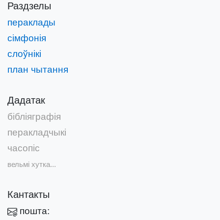
Раздзелы
пераклады
сімфонія
слоўнікі
план чытання
Дадатак
бібліяграфія
перакладчыкі
часопіс
вельмі хутка...
Кантакты
пошта: