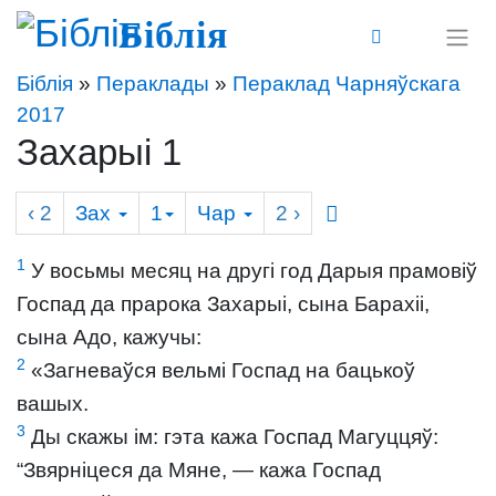
Біблія
Біблія
»
Пераклады
»
Пераклад Чарняўскага
2017
Захарыі 1
‹ 2
Зах
1
Чар
2
›
1
У восьмы месяц на другі год Дарыя прамовіў
Госпад да прарока Захарыі, сына Барахіі,
сына Адо, кажучы:
2
«Загневаўся вельмі Госпад на бацькоў
вашых.
3
Ды скажы ім: гэта кажа Госпад Магуццяў:
“Звярніцеся да Мяне, — кажа Госпад