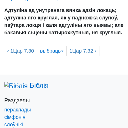
Адтуліна ад унутранага вянка адзін локаць;
адтуліна яго круглая, як у падножжа слупоў,
паўтара локця і каля адтуліны яго выявы; але
бакавыя сьцены чатырохкутныя, ня круглыя.
‹
1Цар
7:30
выбраць
1Цар
7:32 ›
Біблія
Раздзелы
пераклады
сімфонія
слоўнікі