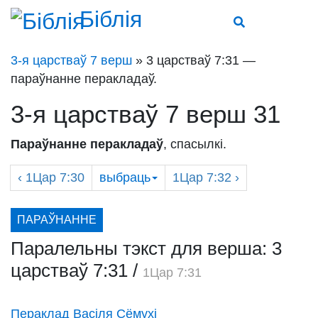
Біблія
3-я царстваў 7 верш
» 3 царстваў 7:31 —
параўнанне перакладаў.
3-я царстваў 7 верш 31
Параўнанне перакладаў
, спасылкі.
‹
1Цар
7:30
выбраць
1Цар
7:32 ›
ПАРАЎНАННЕ
Паралельны тэкст для верша: 3
царстваў 7:31
/
1Цар 7:31
Пераклад Васіля Сёмухі