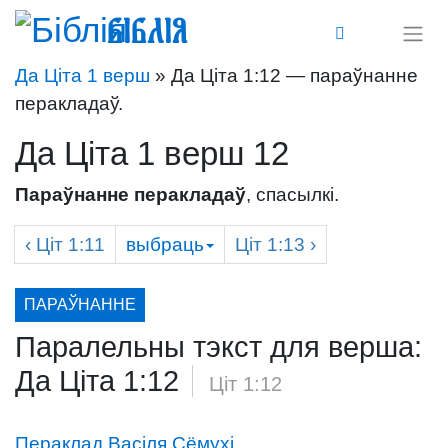
Біблія
Да Ціта 1 верш
» Да Ціта 1:12 — параўнанне
перакладаў.
Да Ціта 1 верш 12
Параўнанне перакладаў
, спасылкі.
‹
Ціт
1:11
выбраць
Ціт
1:13 ›
ПАРАЎНАННЕ
Паралельны тэкст для верша:
Да Ціта 1:12
/
Ціт 1:12
Пераклад Васіля Сёмухі