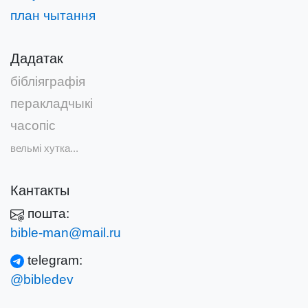
план чытання
Дадатак
бібліяграфія
перакладчыкі
часопіс
вельмі хутка...
Кантакты
пошта:
bible-man@mail.ru
telegram:
@bibledev