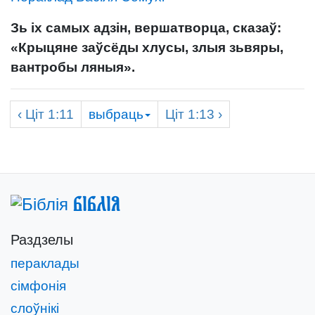
Зь іх самых адзін, вершатворца, сказаў:
«Крыцяне заўсёды хлусы, злыя зьвяры,
вантробы ляныя».
‹
Ціт
1:11
выбраць
Ціт
1:13 ›
Біблія
Раздзелы
пераклады
сімфонія
слоўнікі